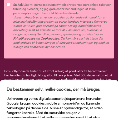
Ja, tak!
Jeg vil gerne modtage nyhedsbrevet med personlige rabatter,
tilbud og nyheder, og jeg godkender behandlingen af mine
personoplysninger i henhold til nedenstående.
Vores nyhedsbrev anvender cookies og lignende teknologi for at
måle markedsåbningsgraden og vores kunders interesse for vores
tilbud, så vi kan give personlige annoncer og indholdsbaseret
marketing samt til statistiske formål. Læs mere om, hvordan vi
bruger og beskytter dine personoplysninger og cookies i vores
Privatlivspolicy
og
Cookiepolicy
. Du kan når som helst tage din
godkendelse af behandlingen af dine personoplysninger og cookies
tilbage ved at afmelde nyhedsbrevet.
Hos Jollyroom.dk finder du et stort udvalg af produkter til børnefamilien.
Her handler du hurtigt, let og altid til lave priser. Med 365 dages returret på
ubrudt emballage, og vores kompetente medarbejdere på kundeservice, kan
du føle dig helt tryg, når du handler hos os. I vores udvalg finder du
barnevogne, autostole, børne- og babytøj, produkter til gravide og ammende
Du bestemmer selv, hvilke cookies, der må bruges
mødre, indretning og inspiration, legetøj, babyudstyr og meget mere. Vi
tilbyder produkter fra velkendte varemærker som Britax, Maxi-Cosi, Baby
Jollyroom og vores digitale samarbejdspartnere, herunder
Jogger, BabyBjörn, Didriksons, KidKraft, Ergobaby, Phillips Avent, Neonate,
Google, bruger cookies, mobile annonce-id'er og lignende
Cybex, LEGO og mange flere. Kort sagt - et kæmpe sortiment venter på dig!
teknologier på denne side. Visse er nødvendige for, at siden
fungerer korrekt. Med dit samtykke bruger vi
personoplysninger til at måle annoncering samt til at vise