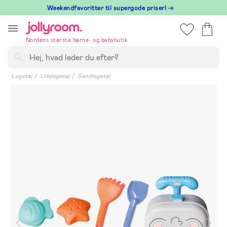
Hoppa
⁠ Weekendfavoritter til supergode priser! →
till
innehållet
Nordens største børne- og babybutik
Søg
Legetøj
Udelegetøj
Sandlegetøj