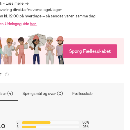
ti - Læs mere ->
levering direkte fra vores eget lager
den kl. 12.00 på hverdage – så sendes varen samme dag!
res
Udelegsguide
her
.
Spørg Fællesskabet
er
ser (4)
Spørgsmål og svar (0)
Fællesskab
5
50%
.0
4
25%