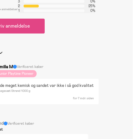
3
0%
2
25%
4 anmeldelser
1
0%
iv anmeldelse
milla M
Verificeret køber
unior Playtime Pioneer
de meget kemisk og sandet var ikke i så god kvalitet
 Legesæt Strand 1000 g
for 7 mdr. siden
nd
Verificeret køber
st