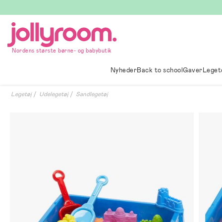
Hoppa
till
innehållet
Nordens største børne- og babybutik
Nyheder
Back to school
Gaver
Leget
Legetøj
Udelegetøj
Sandlegetøj