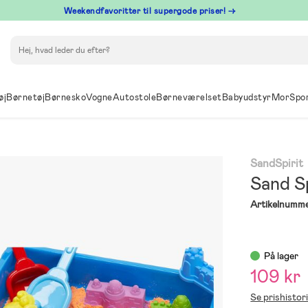
⁠ Weekendfavoritter til supergode priser! →
Søg
øj
Børnetøj
Børnesko
Vogne
Autostole
Børneværelset
Babyudstyr
Mor
Spo
SandSpirit
Sand S
Artikelnumme
På lager
109 kr
Se prishistor