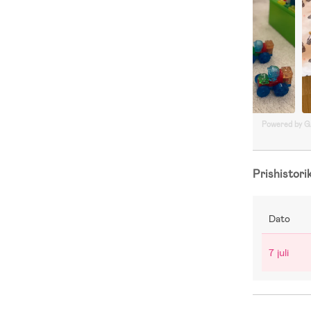
Powered by 
Prishistori
Dato
7 juli