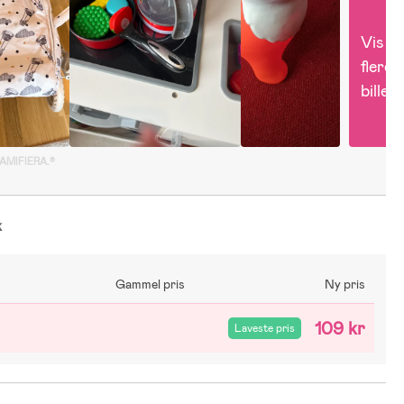
Vis 
flere 
billed
GAMIFIERA.®
k
Gammel pris
Ny pris
109 kr
Laveste pris