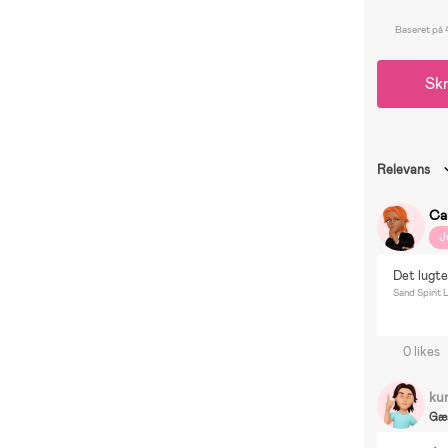
Baseret på 
Skr
Relevans
Ca
J
Det lugte
Sand Spirit
0 likes
ku
Gæ