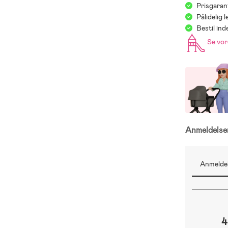
Prisgaran
Pålidelig 
Bestil in
Se vo
Anmeldels
Anmeldel
4