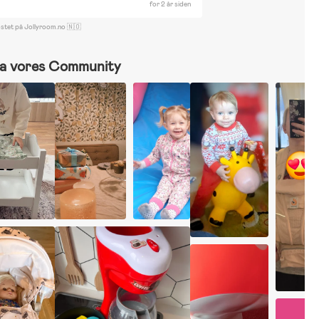
for 2 år siden
ostet på Jollyroom.no 🇳🇴
a vores Community