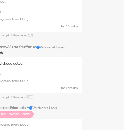
godt
al
 Legesæt Strand 1000 g
for 3 år siden
ostet på Jollyroom.se 🇸🇪
trid-Marie Stefferud
Verificeret køber
st
elskede dette!
al
 Legesæt Strand 1000 g
for 4 år siden
ostet på Jollyroom.no 🇳🇴
erese Manuela F
Verificeret køber
unior Playtime Leader
 Legesæt Strand 1000 g