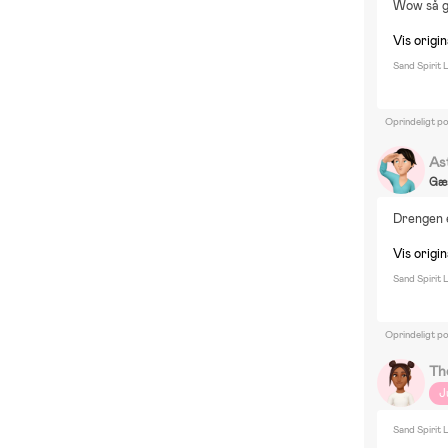
Wow så 
Vis origin
Sand Spirit
Oprindeligt p
As
Gæ
Drengen 
Vis origin
Sand Spirit
Oprindeligt p
Th
J
Sand Spirit