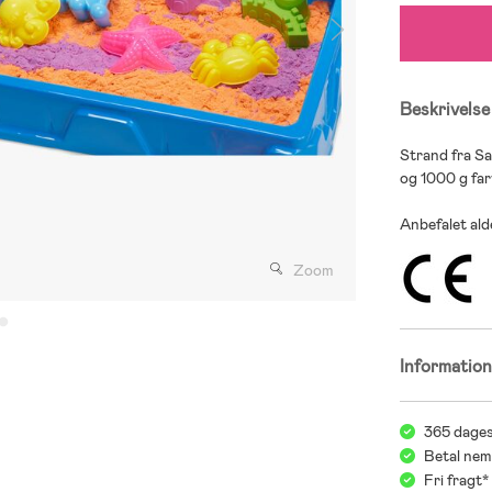
Beskrivelse
Strand fra Sa
og 1000 g far
Anbefalet alde
Zoom
Informatio
365 dages
Betal nem
Fri fragt