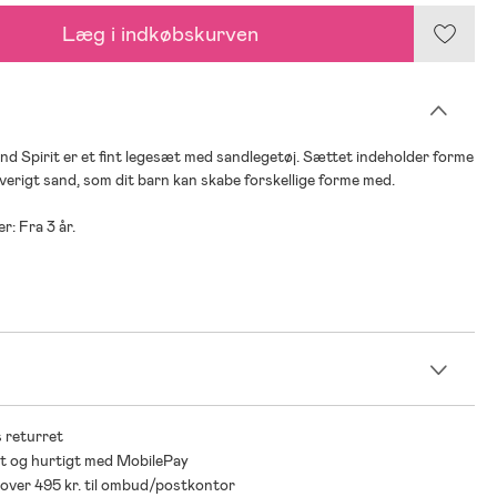
Læg i indkøbskurven
nd Spirit er et fint legesæt med sandlegetøj. Sættet indeholder forme
verigt sand, som dit barn kan skabe forskellige forme med.
r: Fra 3 år.
n
 returret
t og hurtigt med MobilePay
* over 495 kr. til ombud/postkontor