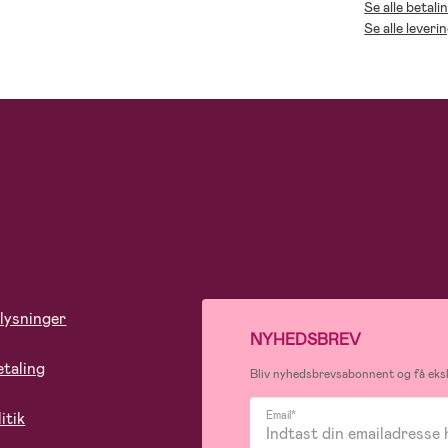
Se alle betal
Se alle lever
lysninger
NYHEDSBREV
etaling
Bliv nyhedsbrevsabonnent og få eksk
itik
Email*