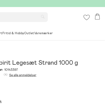
rt
Fritid & Hobby
Outlet
Varemærker
pirit Legesæt Strand 1000 g
r:
10143397
(4)
Se alle anmeldelser
ik