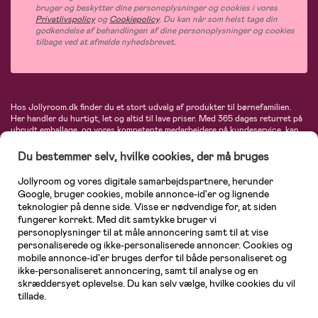
bruger og beskytter dine personoplysninger og cookies i vores
Privatlivspolicy
og
Cookiepolicy
. Du kan når som helst tage din
godkendelse af behandlingen af dine personoplysninger og cookies
tilbage ved at afmelde nyhedsbrevet.
Hos Jollyroom.dk finder du et stort udvalg af produkter til børnefamilien.
Her handler du hurtigt, let og altid til lave priser. Med 365 dages returret på
ubrudt emballage, og vores kompetente medarbejdere på kundeservice, kan
du føle dig helt tryg, når du handler hos os. I vores udvalg finder du
barnevogne, autostole, børne- og babytøj, produkter til gravide og ammende
Du bestemmer selv, hvilke cookies, der må bruges
mødre, indretning og inspiration, legetøj, babyudstyr og meget mere. Vi
tilbyder produkter fra velkendte varemærker som Britax, Maxi-Cosi, Baby
Jollyroom og vores digitale samarbejdspartnere, herunder
Jogger, BabyBjörn, Didriksons, KidKraft, Ergobaby, Phillips Avent, Neonate,
Google, bruger cookies, mobile annonce-id'er og lignende
Cybex, LEGO og mange flere. Kort sagt - et kæmpe sortiment venter på dig!
teknologier på denne side. Visse er nødvendige for, at siden
fungerer korrekt. Med dit samtykke bruger vi
personoplysninger til at måle annoncering samt til at vise
personaliserede og ikke-personaliserede annoncer. Cookies og
mobile annonce-id'er bruges derfor til både personaliseret og
ikke-personaliseret annoncering, samt til analyse og en
skræddersyet oplevelse. Du kan selv vælge, hvilke cookies du vil
tillade.