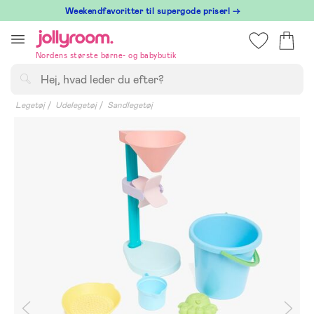
Hoppa
⁠ Weekendfavoritter til supergode priser! →
till
innehållet
Nordens største børne- og babybutik
Søg
Legetøj
Udelegetøj
Sandlegetøj