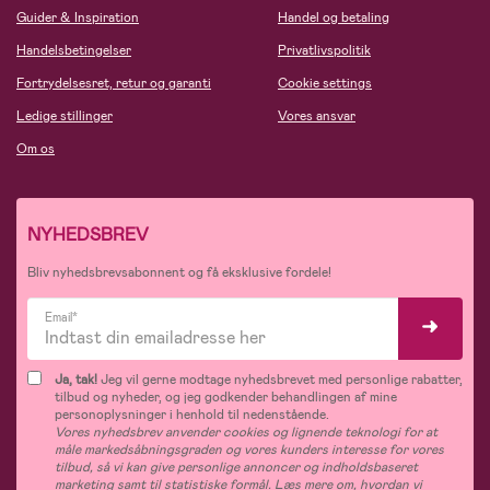
Guider & Inspiration
Handel og betaling
Handelsbetingelser
Privatlivspolitik
Fortrydelsesret, retur og garanti
Cookie settings
Ledige stillinger
Vores ansvar
Om os
NYHEDSBREV
Bliv nyhedsbrevsabonnent og få eksklusive fordele!
Email*
Ja, tak!
Jeg vil gerne modtage nyhedsbrevet med personlige rabatter,
tilbud og nyheder, og jeg godkender behandlingen af mine
personoplysninger i henhold til nedenstående.
Vores nyhedsbrev anvender cookies og lignende teknologi for at
måle markedsåbningsgraden og vores kunders interesse for vores
tilbud, så vi kan give personlige annoncer og indholdsbaseret
marketing samt til statistiske formål. Læs mere om, hvordan vi