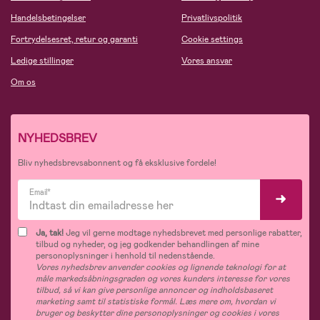
Handelsbetingelser
Privatlivspolitik
Fortrydelsesret, retur og garanti
Cookie settings
Ledige stillinger
Vores ansvar
Om os
NYHEDSBREV
Bliv nyhedsbrevsabonnent og få eksklusive fordele!
Email*
Ja, tak!
Jeg vil gerne modtage nyhedsbrevet med personlige rabatter,
tilbud og nyheder, og jeg godkender behandlingen af mine
personoplysninger i henhold til nedenstående.
Vores nyhedsbrev anvender cookies og lignende teknologi for at
måle markedsåbningsgraden og vores kunders interesse for vores
tilbud, så vi kan give personlige annoncer og indholdsbaseret
marketing samt til statistiske formål. Læs mere om, hvordan vi
bruger og beskytter dine personoplysninger og cookies i vores