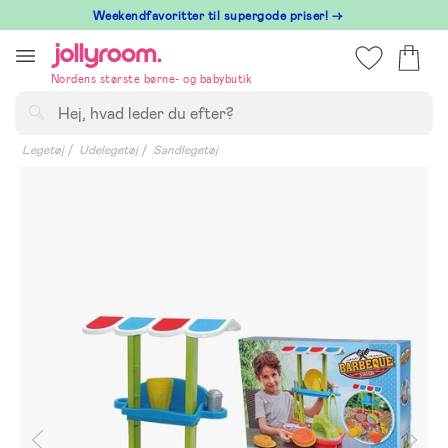
Hoppa
⁠ Weekendfavoritter til supergode priser! →
till
innehållet
Nordens største børne- og babybutik
Søg
Legetøj
Udelegetøj
Sandlegetøj