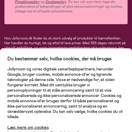
Privatlivspolicy
og
Cookiepolicy
. Du kan når som helst tage din
godkendelse af behandlingen af dine personoplysninger og cookies
tilbage ved at afmelde nyhedsbrevet.
Hos Jollyroom.dk finder du et stort udvalg af produkter til børnefamilien.
Her handler du hurtigt, let og altid til lave priser. Med 365 dages returret på
ubrudt emballage, og vores kompetente medarbejdere på kundeservice, kan
du føle dig helt tryg, når du handler hos os. I vores udvalg finder du
barnevogne, autostole, børne- og babytøj, produkter til gravide og ammende
Du bestemmer selv, hvilke cookies, der må bruges
mødre, indretning og inspiration, legetøj, babyudstyr og meget mere. Vi
tilbyder produkter fra velkendte varemærker som Britax, Maxi-Cosi, Baby
Jollyroom og vores digitale samarbejdspartnere, herunder
Jogger, BabyBjörn, Didriksons, KidKraft, Ergobaby, Phillips Avent, Neonate,
Google, bruger cookies, mobile annonce-id'er og lignende
Cybex, LEGO og mange flere. Kort sagt - et kæmpe sortiment venter på dig!
teknologier på denne side. Visse er nødvendige for, at siden
fungerer korrekt. Med dit samtykke bruger vi
personoplysninger til at måle annoncering samt til at vise
personaliserede og ikke-personaliserede annoncer. Cookies og
mobile annonce-id'er bruges derfor til både personaliseret og
ikke-personaliseret annoncering, samt til analyse og en
skræddersyet oplevelse. Du kan selv vælge, hvilke cookies du vil
tillade.
Kundeservice
Læs mere om cookies