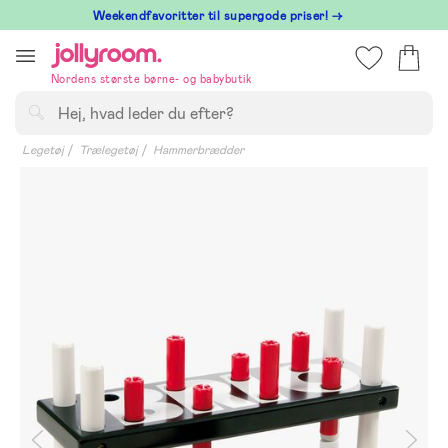
Hoppa
⁠ Weekendfavoritter til supergode priser! →
till
innehållet
Nordens største børne- og babybutik
Søg
Legetøj
Trælegetøj
Hammerbrædder