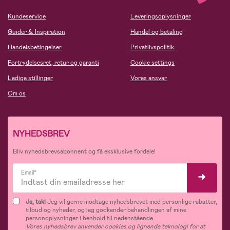
Kundeservice
Leveringsoplysninger
Guider & Inspiration
Handel og betaling
Handelsbetingelser
Privatlivspolitik
Fortrydelsesret, retur og garanti
Cookie settings
Ledige stillinger
Vores ansvar
Om os
NYHEDSBREV
Bliv nyhedsbrevsabonnent og få eksklusive fordele!
Email*
Ja, tak!
Jeg vil gerne modtage nyhedsbrevet med personlige rabatter,
tilbud og nyheder, og jeg godkender behandlingen af mine
personoplysninger i henhold til nedenstående.
Vores nyhedsbrev anvender cookies og lignende teknologi for at