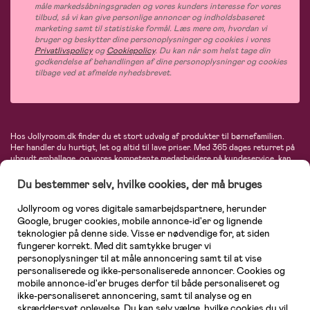
måle markedsåbningsgraden og vores kunders interesse for vores
tilbud, så vi kan give personlige annoncer og indholdsbaseret
marketing samt til statistiske formål. Læs mere om, hvordan vi
bruger og beskytter dine personoplysninger og cookies i vores
Privatlivspolicy
og
Cookiepolicy
. Du kan når som helst tage din
godkendelse af behandlingen af dine personoplysninger og cookies
tilbage ved at afmelde nyhedsbrevet.
Hos Jollyroom.dk finder du et stort udvalg af produkter til børnefamilien.
Her handler du hurtigt, let og altid til lave priser. Med 365 dages returret på
ubrudt emballage, og vores kompetente medarbejdere på kundeservice, kan
du føle dig helt tryg, når du handler hos os. I vores udvalg finder du
barnevogne, autostole, børne- og babytøj, produkter til gravide og ammende
Du bestemmer selv, hvilke cookies, der må bruges
mødre, indretning og inspiration, legetøj, babyudstyr og meget mere. Vi
tilbyder produkter fra velkendte varemærker som Britax, Maxi-Cosi, Baby
Jollyroom og vores digitale samarbejdspartnere, herunder
Jogger, BabyBjörn, Didriksons, KidKraft, Ergobaby, Phillips Avent, Neonate,
Google, bruger cookies, mobile annonce-id'er og lignende
Cybex, LEGO og mange flere. Kort sagt - et kæmpe sortiment venter på dig!
teknologier på denne side. Visse er nødvendige for, at siden
fungerer korrekt. Med dit samtykke bruger vi
personoplysninger til at måle annoncering samt til at vise
personaliserede og ikke-personaliserede annoncer. Cookies og
mobile annonce-id'er bruges derfor til både personaliseret og
ikke-personaliseret annoncering, samt til analyse og en
skræddersyet oplevelse. Du kan selv vælge, hvilke cookies du vil