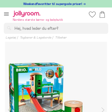
Hoppa
⁠ Weekendfavoritter til supergode priser! →
till
innehållet
Nordens største børne- og babybutik
Søg
Legetøj
Togbaner & Legeborde
Tilbehør