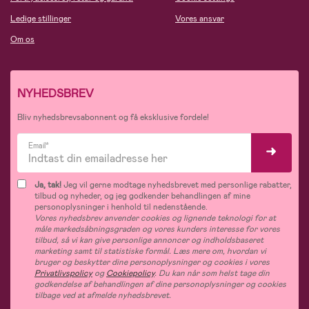
Ledige stillinger
Vores ansvar
Om os
NYHEDSBREV
Bliv nyhedsbrevsabonnent og få eksklusive fordele!
Email*
Ja, tak!
Jeg vil gerne modtage nyhedsbrevet med personlige rabatter,
tilbud og nyheder, og jeg godkender behandlingen af mine
personoplysninger i henhold til nedenstående.
Vores nyhedsbrev anvender cookies og lignende teknologi for at
måle markedsåbningsgraden og vores kunders interesse for vores
tilbud, så vi kan give personlige annoncer og indholdsbaseret
marketing samt til statistiske formål. Læs mere om, hvordan vi
bruger og beskytter dine personoplysninger og cookies i vores
Privatlivspolicy
og
Cookiepolicy
. Du kan når som helst tage din
godkendelse af behandlingen af dine personoplysninger og cookies
tilbage ved at afmelde nyhedsbrevet.