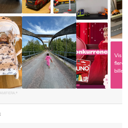
Vis 
flere 
billed
GAMIFIERA.®
k