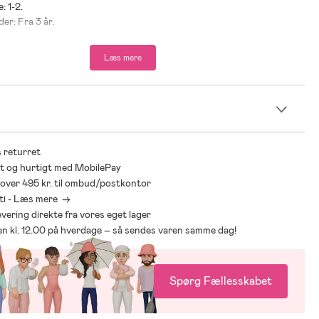
e: 1-2.
der: Fra 3 år.
Læs mere
dfølger ikke.
n
 returret
t og hurtigt med MobilePay
* over 495 kr. til ombud/postkontor
ti - Læs mere ->
levering direkte fra vores eget lager
den kl. 12.00 på hverdage – så sendes varen samme dag!
Spørg Fællesskabet