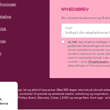
lysninger
NYHEDSBREV
etaling
Bliv nyhedsbrevsabonnent og få eksk
itik
Email*
ings
Ja, tak!
Jeg vil gerne modtage ny
godkender behandlingen af mine
Vores nyhedsbrev anvender cook
r
kunders interesse for vores til
samt til statistiske formål. Læ
cookies i vores
Privatlivspolicy
behandlingen af dine personopl
andler du hurtigt, let og altid til lave priser. Med 365 dages returret på ubrudt em
rne- og babytøj, produkter til gravide og ammende mødre, indretning og inspiration,
t, Ergobaby, Phillips Avent, Neonate, Cybex, LEGO og mange flere. Kort sagt - et 
e,
 denne