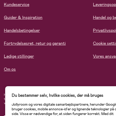
Kundeservice
Leveringsop
Guider & Inspiration
Handel og b
Handelsbetingelser
Privatlivspol
Fortrydelsesret, retur og garanti
Cookie sett
Ledige stillinger
Vores ansva
Om os
Hos Jollyroom.dk finder du et stort udvalg af produkter til børnefamilien. Her h
Du bestemmer selv, hvilke cookies, der må bruges
tryg, når du handler hos os. I vores udvalg finder du barnevogne, autostole, bø
varemærker som Britax, Maxi-Cosi, Baby Jogger, BabyBjörn, Didriksons, KidKraf
Jollyroom og vores digitale samarbejdspartnere, herunder Googl
bruger cookies, mobile annonce-id'er og lignende teknologier på
side. Visse er nødvendige for, at siden fungerer korrekt. Med dit