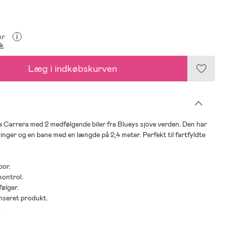
i
kr
ik
Læg i indkøbskurven
 Carrera med 2 medfølgende biler fra Blueys sjove verden. Den har
ninger og en bane med en længde på 2,4 meter. Perfekt til fartfyldte
por.
kontrol.
følger.
censeret produkt.
.