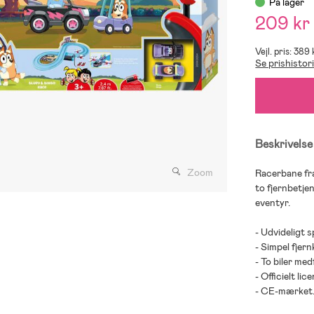
På lager
209 kr
Vejl. pris: 389 
Se prishistor
Beskrivelse
Zoom
Racerbane fra
to fjernbetje
eventyr.
- Udvideligt s
- Simpel fjern
- To biler med
- Officielt li
- CE-mærket