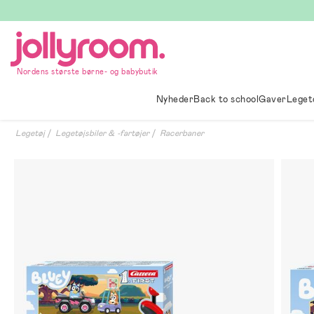
Hoppa
till
innehållet
Nordens største børne- og babybutik
Nyheder
Back to school
Gaver
Leget
Legetøj
Legetøjsbiler & -fartøjer
Racerbaner