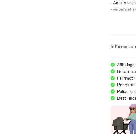
- Antal spiller
- Anbefalet al
- Plastik.
- Batterier me
Informatio
365 dages
Betal nem
Fri fragt
Prisgaran
Pålidelig 
Bestil in