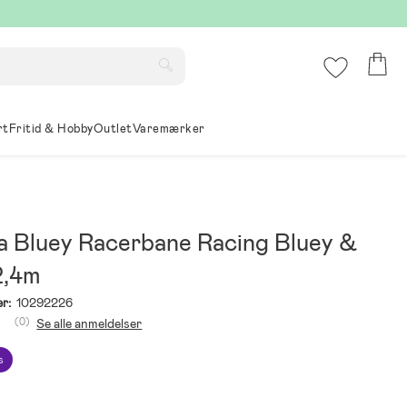
rt
Fritid & Hobby
Outlet
Varemærker
a Bluey Racerbane Racing Bluey &
2,4m
r:
10292226
(0)
Se alle anmeldelser
s