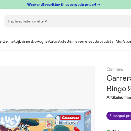
⁠ Weekendfavoritter til supergode priser! →
Søg
øj
Børnetøj
Børnesko
Vogne
Autostole
Børneværelset
Babyudstyr
Mor
Spo
Carrera
Carrer
Bingo 
Artikelnumme
Supergod pri