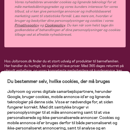
Vores nyhedsbrev anvender cookies og lignende teknologi for at
måle markedsåbningsgraden og vores kunders interesse for vores
tilbud, så vi kan give personlige annoncer og indholdsbaseret
marketing samt til statistiske formål. Læs mere om, hvordan vi
bruger og beskytter dine personoplysninger og cookies i vores
Privatlivspolicy
og
Cookiepolicy
. Du kan når som helst tage din
godkendelse af behandlingen af dine personoplysninger og cookies
tilbage ved at afmelde nyhedsbrevet.
Hos Jollyroom.dk finder du et stort udvalg af produkter til børnefamilien.
Her handler du hurtigt, let og altid til lave priser. Med 365 dages returret på
ubrudt emballage, og vores kompetente medarbejdere på kundeservice, kan
du føle dig helt tryg, når du handler hos os. I vores udvalg finder du
barnevogne, autostole, børne- og babytøj, produkter til gravide og ammende
Du bestemmer selv, hvilke cookies, der må bruges
mødre, indretning og inspiration, legetøj, babyudstyr og meget mere. Vi
tilbyder produkter fra velkendte varemærker som Britax, Maxi-Cosi, Baby
Jollyroom og vores digitale samarbejdspartnere, herunder
Jogger, BabyBjörn, Didriksons, KidKraft, Ergobaby, Phillips Avent, Neonate,
Google, bruger cookies, mobile annonce-id'er og lignende
Cybex, LEGO og mange flere. Kort sagt - et kæmpe sortiment venter på dig!
teknologier på denne side. Visse er nødvendige for, at siden
fungerer korrekt. Med dit samtykke bruger vi
personoplysninger til at måle annoncering samt til at vise
personaliserede og ikke-personaliserede annoncer. Cookies og
mobile annonce-id'er bruges derfor til både personaliseret og
ikke-personaliseret annoncering, samt til analyse og en