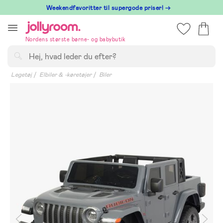
Hoppa
⁠ Weekendfavoritter til supergode priser! →
till
innehållet
Nordens største børne- og babybutik
Søg
Legetøj
Elbiler & -køretøjer
Biler