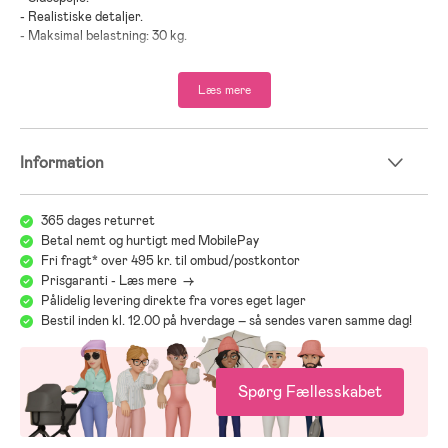
- Realistiske detaljer.
- Maksimal belastning: 30 kg.
- CE-mærket.
Læs mere
- Anbefalet alder: Fra 3 år.
- Plastik, metal.
- Batterier medfølger.
Information
365 dages returret
Betal nemt og hurtigt med MobilePay
Fri fragt* over 495 kr. til ombud/postkontor
Prisgaranti - Læs mere ->
Pålidelig levering direkte fra vores eget lager
Bestil inden kl. 12.00 på hverdage – så sendes varen samme dag!
Spørg Fællesskabet