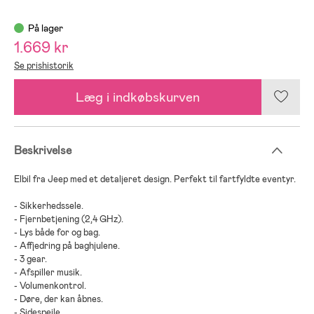
På lager
1.669 kr
Se prishistorik
Læg i indkøbskurven
Beskrivelse
Elbil fra Jeep med et detaljeret design. Perfekt til fartfyldte eventyr.
- Sikkerhedssele.
- Fjernbetjening (2,4 GHz).
- Lys både for og bag.
- Affjedring på baghjulene.
- 3 gear.
- Afspiller musik.
- Volumenkontrol.
- Døre, der kan åbnes.
- Sidespejle.