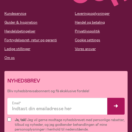
Kundeservice
Leveringsoplysninger
Guider & Inspiration
Handel og betaling
Handelsbetingelser
Privatlivspolitik
Fortrydelsesret, retur og garanti
Cookie settings
Ledige stillinger
Vores ansvar
Om os
NYHEDSBREV
Bliv nyhedsbrevsabonnent og få eksklusive fordele!
Email*
Ja, tak!
Jeg vil gerne modtage nyhedsbrevet med personlige rabatter,
tilbud og nyheder, og jeg godkender behandlingen af mine
personoplysninger i henhold til nedenstående.