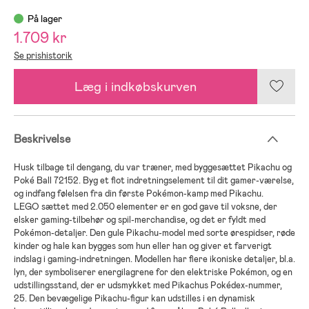
På lager
1.709 kr
Se prishistorik
Læg i indkøbskurven
Beskrivelse
Husk tilbage til dengang, du var træner, med byggesættet Pikachu og
Poké Ball 72152. Byg et flot indretningselement til dit gamer-værelse,
og indfang følelsen fra din første Pokémon-kamp med Pikachu.
LEGO sættet med 2.050 elementer er en god gave til voksne, der
elsker gaming-tilbehør og spil-merchandise, og det er fyldt med
Pokémon-detaljer. Den gule Pikachu-model med sorte ørespidser, røde
kinder og hale kan bygges som hun eller han og giver et farverigt
indslag i gaming-indretningen. Modellen har flere ikoniske detaljer, bl.a.
lyn, der symboliserer energilagrene for den elektriske Pokémon, og en
udstillingsstand, der er udsmykket med Pikachus Pokédex-nummer,
25. Den bevægelige Pikachu-figur kan udstilles i en dynamisk