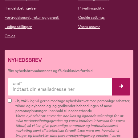
Handelsbetingelser
Privatlivspolitik
Fortrydelsesret, retur og garanti
Cookie settings
Ledige stillinger
Vores ansvar
Om os
NYHEDSBREV
Bliv nyhedsbrevsabonnent og få eksklusive fordele!
Email*
Ja, tak!
Jeg vil gerne modtage nyhedsbrevet med personlige rabatter,
tilbud og nyheder, og jeg godkender behandlingen af mine
personoplysninger i henhold til nedenstående.
Vores nyhedsbrev anvender cookies og lignende teknologi for at
måle markedsåbningsgraden og vores kunders interesse for vores
tilbud, så vi kan give personlige annoncer og indholdsbaseret
marketing samt til statistiske formål. Læs mere om, hvordan vi
bruger og beskytter dine personoplysninger og cookies i vores