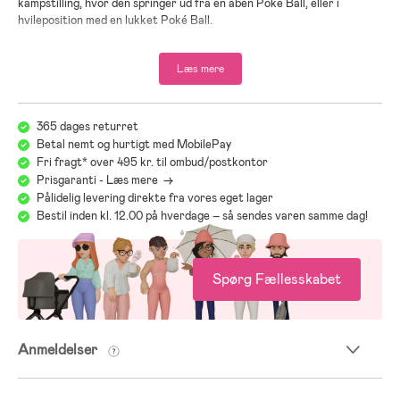
kampstilling, hvor den springer ud fra en åben Poké Ball, eller i
hvileposition med en lukket Poké Ball.
Udvid din byggeoplevelse med LEGO Builder appen, hvor du kan zoome
ind på og dreje modellen, følge dine byggefremskridt og gemme
Læs mere
projektet.
— Gaming-merchandise med en byggemodel på udstillingsstand
— Juster Pikachu-figurens ører og lemmer for at sætte den i en
365 dages returret
dynamisk kampstilling
Betal nemt og hurtigt med MobilePay
— LEGO modelsættet har en udstillingsstand med lynmotiv
Fri fragt* over 495 kr. til ombud/postkontor
— Den klodsbyggede Pokémon-figur er et farverigt
Prisgaranti - Læs mere ->
indretningselement til gamer-værelset
Pålidelig levering direkte fra vores eget lager
— En nostalgisk gave til voksne Pokémon-fans og gamere fra 18 år
Bestil inden kl. 12.00 på hverdage – så sendes varen samme dag!
— Gør den kreative oplevelse ekstra sjov med LEGO Builder appen
— Dette tema er en hyldest til samarbejdet mellem 2 ikoniske brands
— Pikachu-gaven med 2.050 elementer er over 35 cm høj
Spørg Fællesskabet
Anmeldelser