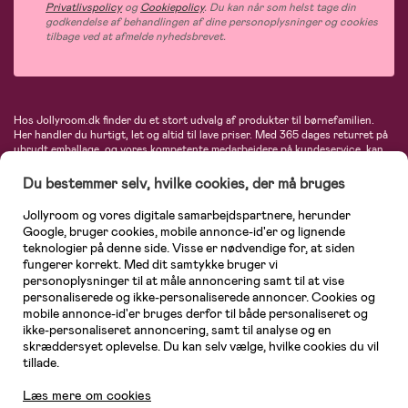
Privatlivspolicy
og
Cookiepolicy
. Du kan når som helst tage din
godkendelse af behandlingen af dine personoplysninger og cookies
tilbage ved at afmelde nyhedsbrevet.
Hos Jollyroom.dk finder du et stort udvalg af produkter til børnefamilien.
Her handler du hurtigt, let og altid til lave priser. Med 365 dages returret på
ubrudt emballage, og vores kompetente medarbejdere på kundeservice, kan
du føle dig helt tryg, når du handler hos os. I vores udvalg finder du
barnevogne, autostole, børne- og babytøj, produkter til gravide og ammende
Du bestemmer selv, hvilke cookies, der må bruges
mødre, indretning og inspiration, legetøj, babyudstyr og meget mere. Vi
tilbyder produkter fra velkendte varemærker som Britax, Maxi-Cosi, Baby
Jollyroom og vores digitale samarbejdspartnere, herunder
Jogger, BabyBjörn, Didriksons, KidKraft, Ergobaby, Phillips Avent, Neonate,
Google, bruger cookies, mobile annonce-id'er og lignende
Cybex, LEGO og mange flere. Kort sagt - et kæmpe sortiment venter på dig!
teknologier på denne side. Visse er nødvendige for, at siden
fungerer korrekt. Med dit samtykke bruger vi
personoplysninger til at måle annoncering samt til at vise
personaliserede og ikke-personaliserede annoncer. Cookies og
mobile annonce-id'er bruges derfor til både personaliseret og
ikke-personaliseret annoncering, samt til analyse og en
skræddersyet oplevelse. Du kan selv vælge, hvilke cookies du vil
tillade.
Kundeservice
Læs mere om cookies