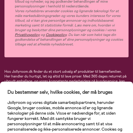
tilbud og nyheder, og jeg godkender behandlingen af mine
personoplysninger i henhold til nedenstående.
Vores nyhedsbrev anvender cookies og lignende teknologi for at
måle markedsåbningsgraden og vores kunders interesse for vores
tilbud, så vi kan give personlige annoncer og indholdsbaseret
marketing samt til statistiske formål. Læs mere om, hvordan vi
bruger og beskytter dine personoplysninger og cookies i vores
Privatlivspolicy
og
Cookiepolicy
. Du kan når som helst tage din
godkendelse af behandlingen af dine personoplysninger og cookies
tilbage ved at afmelde nyhedsbrevet.
Hos Jollyroom.dk finder du et stort udvalg af produkter til børnefamilien.
Her handler du hurtigt, let og altid til lave priser. Med 365 dages returret på
ubrudt emballage, og vores kompetente medarbejdere på kundeservice, kan
du føle dig helt tryg, når du handler hos os. I vores udvalg finder du
barnevogne, autostole, børne- og babytøj, produkter til gravide og ammende
Du bestemmer selv, hvilke cookies, der må bruges
mødre, indretning og inspiration, legetøj, babyudstyr og meget mere. Vi
tilbyder produkter fra velkendte varemærker som Britax, Maxi-Cosi, Baby
Jollyroom og vores digitale samarbejdspartnere, herunder
Jogger, BabyBjörn, Didriksons, KidKraft, Ergobaby, Phillips Avent, Neonate,
Google, bruger cookies, mobile annonce-id'er og lignende
Cybex, LEGO og mange flere. Kort sagt - et kæmpe sortiment venter på dig!
teknologier på denne side. Visse er nødvendige for, at siden
fungerer korrekt. Med dit samtykke bruger vi
personoplysninger til at måle annoncering samt til at vise
personaliserede og ikke-personaliserede annoncer. Cookies og