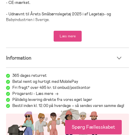
- CE-mærket.
- Udnævnt til Årets Småbørnslegetøj 2025 i af Legetøjs- og
Babyindustrien i Sverige.
- Anbefalet alder: Fra 2 år.
Læs mere
- Plastik.
Information
365 dages returret
Betal nemt og hurtigt med MobilePay
Fri fragt* over 495 kr. til ombud/postkontor
Prisgaranti - Læs mere ->
Pålidelig levering direkte fra vores eget lager
Bestil inden kl. 12.00 på hverdage – så sendes varen samme dag!
Spørg Fællesskabet