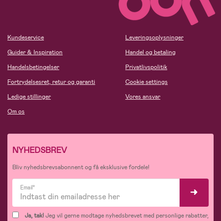
Kundeservice
Leveringsoplysninger
Guider & Inspiration
Handel og betaling
Handelsbetingelser
Privatlivspolitik
Fortrydelsesret, retur og garanti
Cookie settings
Ledige stillinger
Vores ansvar
Om os
NYHEDSBREV
Bliv nyhedsbrevsabonnent og få eksklusive fordele!
Email*
Ja, tak!
Jeg vil gerne modtage nyhedsbrevet med personlige rabatter,