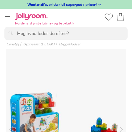
Hoppa
⁠ Weekendfavoritter til supergode priser! →
till
innehållet
Nordens største børne- og babybutik
Søg
Legetøj
Byggesæt & LEGO
Byggeklodser