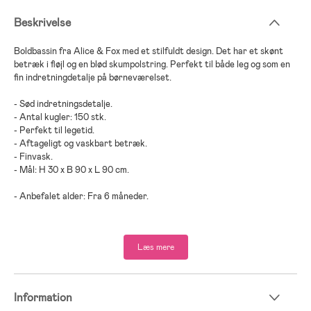
Beskrivelse
Boldbassin fra Alice & Fox med et stilfuldt design. Det har et skønt
betræk i fløjl og en blød skumpolstring. Perfekt til både leg og som en
fin indretningdetalje på børneværelset.
- Sød indretningsdetalje.
- Antal kugler: 150 stk.
- Perfekt til legetid.
- Aftageligt og vaskbart betræk.
- Finvask.
- Mål: H 30 x B 90 x L 90 cm.
- Anbefalet alder: Fra 6 måneder.
- 100 % polyester.
Læs mere
Information