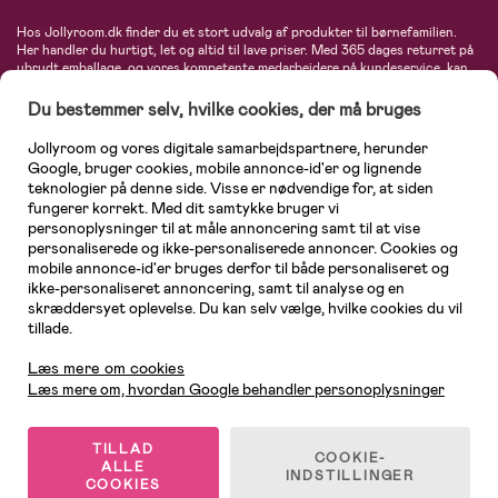
Hos Jollyroom.dk finder du et stort udvalg af produkter til børnefamilien.
Her handler du hurtigt, let og altid til lave priser. Med 365 dages returret på
ubrudt emballage, og vores kompetente medarbejdere på kundeservice, kan
du føle dig helt tryg, når du handler hos os. I vores udvalg finder du
barnevogne, autostole, børne- og babytøj, produkter til gravide og ammende
Du bestemmer selv, hvilke cookies, der må bruges
mødre, indretning og inspiration, legetøj, babyudstyr og meget mere. Vi
tilbyder produkter fra velkendte varemærker som Britax, Maxi-Cosi, Baby
Jollyroom og vores digitale samarbejdspartnere, herunder
Jogger, BabyBjörn, Didriksons, KidKraft, Ergobaby, Phillips Avent, Neonate,
Google, bruger cookies, mobile annonce-id'er og lignende
Cybex, LEGO og mange flere. Kort sagt - et kæmpe sortiment venter på dig!
teknologier på denne side. Visse er nødvendige for, at siden
fungerer korrekt. Med dit samtykke bruger vi
personoplysninger til at måle annoncering samt til at vise
personaliserede og ikke-personaliserede annoncer. Cookies og
mobile annonce-id'er bruges derfor til både personaliseret og
ikke-personaliseret annoncering, samt til analyse og en
skræddersyet oplevelse. Du kan selv vælge, hvilke cookies du vil
tillade.
Kundeservice
Læs mere om cookies
Læs mere om, hvordan Google behandler personoplysninger
TILLAD
COOKIE-
ALLE
© 2026 Jollyroom AB. Alle rettigheder forbeholdes.
INDSTILLINGER
COOKIES