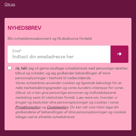
Om os
NYHEDSBREV
Bliv nyhedsbrevsabonnent og få eksklusive fordele!
Email*
Ja, tak!
Jeg vil gerne modtage nyhedsbrevet med personlige rabatter,
tilbud og nyheder, og jeg godkender behandlingen af mine
personoplysninger i henhold til nedenstående.
Vores nyhedsbrev anvender cookies og lignende teknologi for at
måle markedsåbningsgraden og vores kunders interesse for vores
tilbud, så vi kan give personlige annoncer og indholdsbaseret
marketing samt til statistiske formål. Læs mere om, hvordan vi
bruger og beskytter dine personoplysninger og cookies i vores
Privatlivspolicy
og
Cookiepolicy
. Du kan når som helst tage din
godkendelse af behandlingen af dine personoplysninger og cookies
tilbage ved at afmelde nyhedsbrevet.