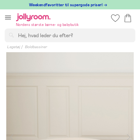
Hoppa
⁠ Weekendfavoritter til supergode priser! →
till
innehållet
Nordens største børne- og babybutik
Søg
Legetøj
Boldbassiner