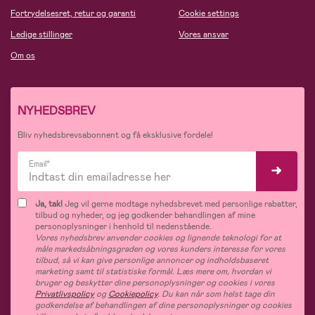
Fortrydelsesret, retur og garanti
Cookie settings
Ledige stillinger
Vores ansvar
Om os
NYHEDSBREV
Bliv nyhedsbrevsabonnent og få eksklusive fordele!
Email*
Ja, tak!
Jeg vil gerne modtage nyhedsbrevet med personlige rabatter,
tilbud og nyheder, og jeg godkender behandlingen af mine
personoplysninger i henhold til nedenstående.
Vores nyhedsbrev anvender cookies og lignende teknologi for at
måle markedsåbningsgraden og vores kunders interesse for vores
tilbud, så vi kan give personlige annoncer og indholdsbaseret
marketing samt til statistiske formål. Læs mere om, hvordan vi
bruger og beskytter dine personoplysninger og cookies i vores
Privatlivspolicy
og
Cookiepolicy
. Du kan når som helst tage din
godkendelse af behandlingen af dine personoplysninger og cookies