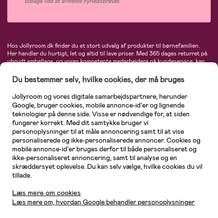
tilbage ved at afmelde nyhedsbrevet.
Hos Jollyroom.dk finder du et stort udvalg af produkter til børnefamilien.
Her handler du hurtigt, let og altid til lave priser. Med 365 dages returret på
ubrudt emballage, og vores kompetente medarbejdere på kundeservice, kan
du føle dig helt tryg, når du handler hos os. I vores udvalg finder du
barnevogne, autostole, børne- og babytøj, produkter til gravide og ammende
Du bestemmer selv, hvilke cookies, der må bruges
mødre, indretning og inspiration, legetøj, babyudstyr og meget mere. Vi
tilbyder produkter fra velkendte varemærker som Britax, Maxi-Cosi, Baby
Jollyroom og vores digitale samarbejdspartnere, herunder
Jogger, BabyBjörn, Didriksons, KidKraft, Ergobaby, Phillips Avent, Neonate,
Google, bruger cookies, mobile annonce-id'er og lignende
Cybex, LEGO og mange flere. Kort sagt - et kæmpe sortiment venter på dig!
teknologier på denne side. Visse er nødvendige for, at siden
fungerer korrekt. Med dit samtykke bruger vi
personoplysninger til at måle annoncering samt til at vise
personaliserede og ikke-personaliserede annoncer. Cookies og
mobile annonce-id'er bruges derfor til både personaliseret og
ikke-personaliseret annoncering, samt til analyse og en
skræddersyet oplevelse. Du kan selv vælge, hvilke cookies du vil
tillade.
Kundeservice
Læs mere om cookies
Læs mere om, hvordan Google behandler personoplysninger