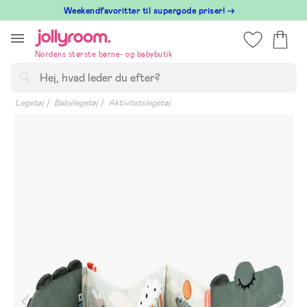
Hoppa
⁠ Weekendfavoritter til supergode priser! →
till
innehållet
Nordens største børne- og babybutik
Søg
Legetøj
Babylegetøj
Aktivitetslegetøj