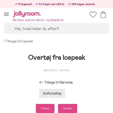
Hoppa
Prisgaranti
Fri fragt over 495 kr.
365 dages returret
till
Bestil nu, så sender vi samme hverdag!
innehållet
Nordens største børne- og babybutik
Søg
Tilbage til Icepeak
Overtøj fra Icepeak
Børnetøj
Overtøj
Tilbage til Børnetøj
Softshelltøj
Filtrer
Sorter