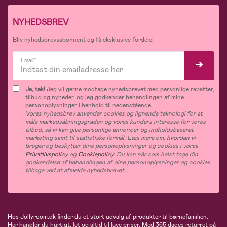
NYHEDSBREV
Bliv nyhedsbrevsabonnent og få eksklusive fordele!
Email*
Ja, tak!
Jeg vil gerne modtage nyhedsbrevet med personlige rabatter,
tilbud og nyheder, og jeg godkender behandlingen af mine
personoplysninger i henhold til nedenstående.
Vores nyhedsbrev anvender cookies og lignende teknologi for at
måle markedsåbningsgraden og vores kunders interesse for vores
tilbud, så vi kan give personlige annoncer og indholdsbaseret
marketing samt til statistiske formål. Læs mere om, hvordan vi
bruger og beskytter dine personoplysninger og cookies i vores
Privatlivspolicy
og
Cookiepolicy
. Du kan når som helst tage din
godkendelse af behandlingen af dine personoplysninger og cookies
tilbage ved at afmelde nyhedsbrevet.
Hos Jollyroom.dk finder du et stort udvalg af produkter til børnefamilien.
Her handler du hurtigt, let og altid til lave priser. Med 365 dages returret på