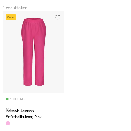
1 resultater.
Outlet
1 TILBAGE
(0)
Icepeak Jemison
Softshellbukser, Pink