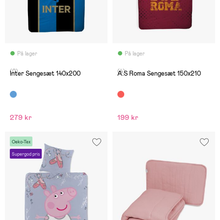
På lager
På lager
(0)
(4)
Inter Sengesæt 140x200
A.S Roma Sengesæt 150x210
279 kr
199 kr
Oeko-Tex
Supergod pris