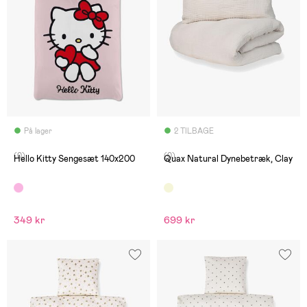
På lager
2 TILBAGE
(0)
(0)
Hello Kitty Sengesæt 140x200
Quax Natural Dynebetræk, Clay
349 kr
699 kr