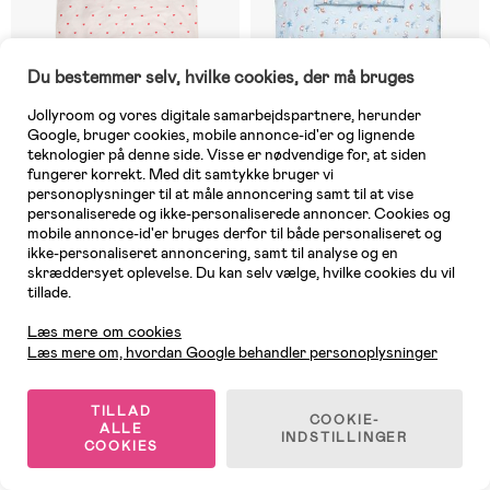
Du bestemmer selv, hvilke cookies, der må bruges
Jollyroom og vores digitale samarbejdspartnere, herunder
Google, bruger cookies, mobile annonce-id'er og lignende
teknologier på denne side. Visse er nødvendige for, at siden
fungerer korrekt. Med dit samtykke bruger vi
personoplysninger til at måle annoncering samt til at vise
personaliserede og ikke-personaliserede annoncer. Cookies og
mobile annonce-id'er bruges derfor til både personaliseret og
På lager
10 TILBAGE
ikke-personaliseret annoncering, samt til analyse og en
skræddersyet oplevelse. Du kan selv vælge, hvilke cookies du vil
(0)
(0)
BrandMac Sengesæt 150x210,
Emil fra Lønneberg Sengesæt
tillade.
Kundeservice
Hearts
Junior 150x210
Læs mere om cookies
Læs mere om, hvordan Google behandler personoplysninger
279 kr
309 kr
TILLAD
COOKIE-
ALLE
INDSTILLINGER
COOKIES
1
/
2