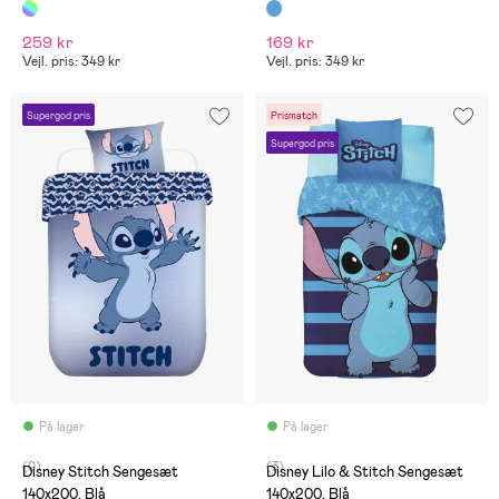
259 kr
169 kr
Vejl. pris: 349 kr
Vejl. pris: 349 kr
Supergod pris
Prismatch
Supergod pris
På lager
På lager
(0)
(3)
Disney Stitch Sengesæt
Disney Lilo & Stitch Sengesæt
140x200, Blå
140x200, Blå