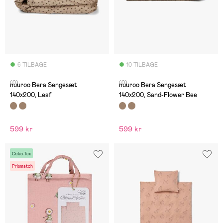
6 TILBAGE
10 TILBAGE
(0)
(0)
nuuroo Bera Sengesæt
nuuroo Bera Sengesæt
140x200, Leaf
140x200, Sand-Flower Bee
599 kr
599 kr
Oeko-Tex
Prismatch