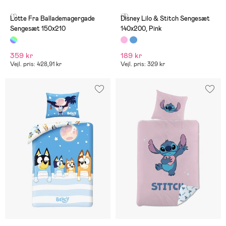
(1)
(3)
Lotte Fra Ballademagergade
Disney Lilo & Stitch Sengesæt
Sengesæt 150x210
140x200, Pink
359 kr
189 kr
Vejl. pris: 428,91 kr
Vejl. pris: 329 kr