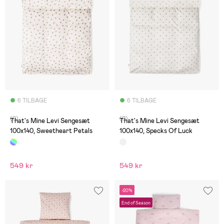
6 TILBAGE
6 TILBAGE
(0)
(0)
That's Mine Levi Sengesæt
That's Mine Levi Sengesæt
100x140, Sweetheart Petals
100x140, Specks Of Luck
549 kr
549 kr
-20%
End of Season