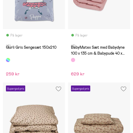
På lager
På lager
(9)
(2)
Gurli Gris Sengesæt 150x210
BabyMatex Sæt med Babydyne
100 x 135 cm & Babypude 40 x
60 cm i Muslin, Pink
259 kr
629 kr
Supergod pris
Supergod pris