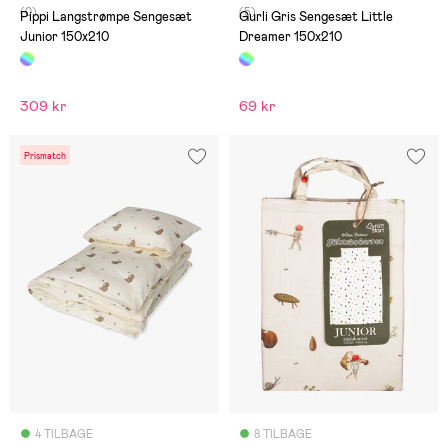
(0)
(5)
Pippi Langstrømpe Sengesæt
Gurli Gris Sengesæt Little
Junior 150x210
Dreamer 150x210
309 kr
69 kr
Prismatch
4 TILBAGE
8 TILBAGE