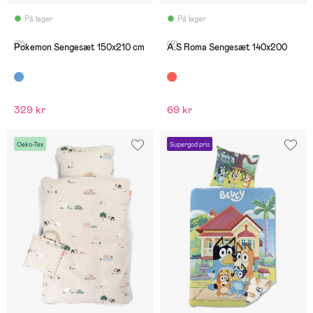
På lager
På lager
(2)
(2)
Pokemon Sengesæt 150x210 cm
A.S Roma Sengesæt 140x200
329 kr
69 kr
Oeko-Tex
Supergod pris