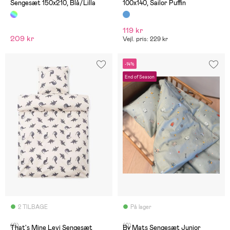
Sengesæt 150x210, Blå/Lilla
100x140, Sailor Puffin
119 kr
209 kr
Vejl. pris: 229 kr
-14%
End of Season
2 TILBAGE
På lager
(0)
(0)
That's Mine Levi Sengesæt
By Mats Sengesæt Junior