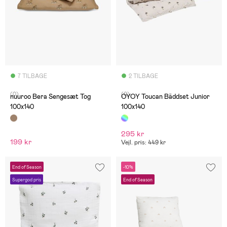
7 TILBAGE
2 TILBAGE
(0)
(0)
nuuroo Bera Sengesæt Tog
OYOY Toucan Bäddset Junior
100x140
100x140
295 kr
199 kr
Vejl. pris: 449 kr
End of Season
-10%
Supergod pris
End of Season