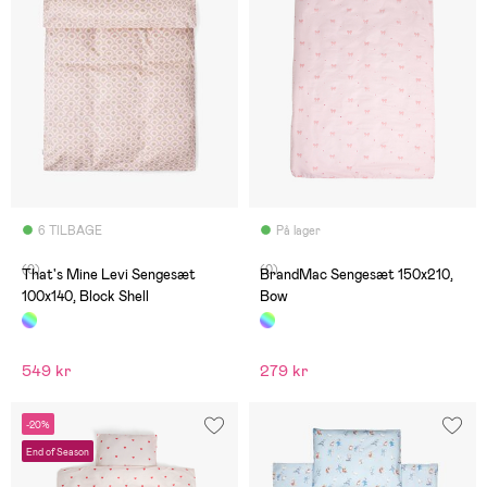
6 TILBAGE
På lager
(0)
(0)
That's Mine Levi Sengesæt
BrandMac Sengesæt 150x210,
100x140, Block Shell
Bow
549 kr
279 kr
-20%
End of Season