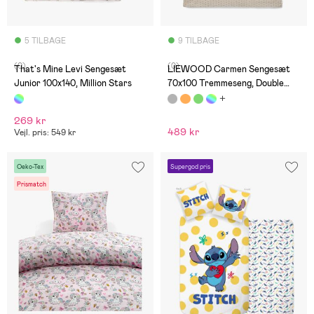
5 TILBAGE
9 TILBAGE
(0)
(0)
That's Mine Levi Sengesæt
LIEWOOD Carmen Sengesæt
Junior 100x140, Million Stars
70x100 Tremmeseng, Double
Dot/Silver Lining
269 kr
489 kr
Vejl. pris: 549 kr
Oeko-Tex
Supergod pris
Prismatch