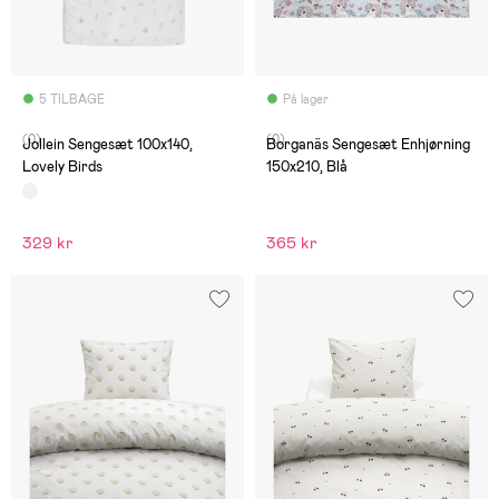
5 TILBAGE
På lager
(0)
(0)
Jollein Sengesæt 100x140,
Borganäs Sengesæt Enhjørning
Lovely Birds
150x210, Blå
329 kr
365 kr