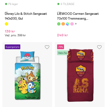
På lager
8 TILBAGE
(1)
(0)
Disney Lilo & Stitch Sengesæt
LIEWOOD Carmen Sengesæt
140x200, Gul
70x100 Tremmeseng,
Dinosaurs/Mist
139 kr
249 kr
Vejl. pris: 399 kr
Supergod pris
-75%
Oeko-Tex