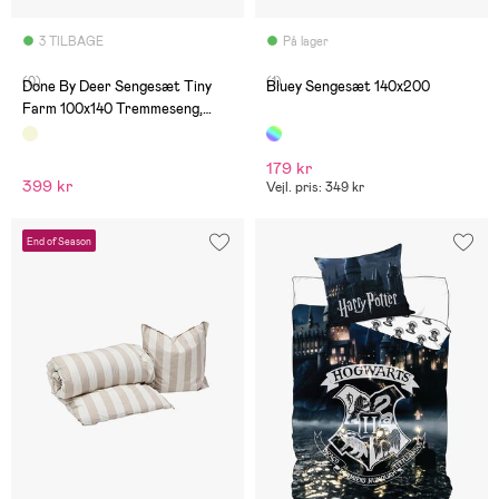
3 TILBAGE
På lager
(0)
(1)
Done By Deer Sengesæt Tiny
Bluey Sengesæt 140x200
Farm 100x140 Tremmeseng,
Sandfarvet
179 kr
399 kr
Vejl. pris: 349 kr
End of Season