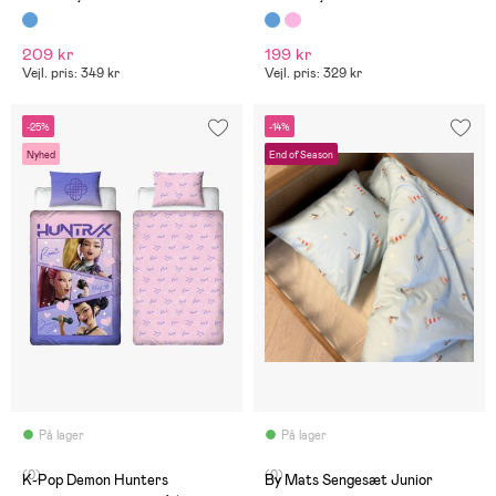
209 kr
199 kr
Vejl. pris: 349 kr
Vejl. pris: 329 kr
-25%
-14%
Nyhed
End of Season
På lager
På lager
(0)
(0)
K-Pop Demon Hunters
By Mats Sengesæt Junior