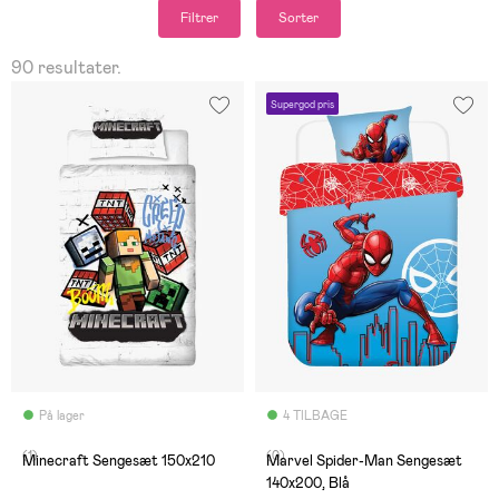
Filtrer
Sorter
90 resultater.
Supergod pris
På lager
4 TILBAGE
(1)
(0)
Minecraft Sengesæt 150x210
Marvel Spider-Man Sengesæt
140x200, Blå