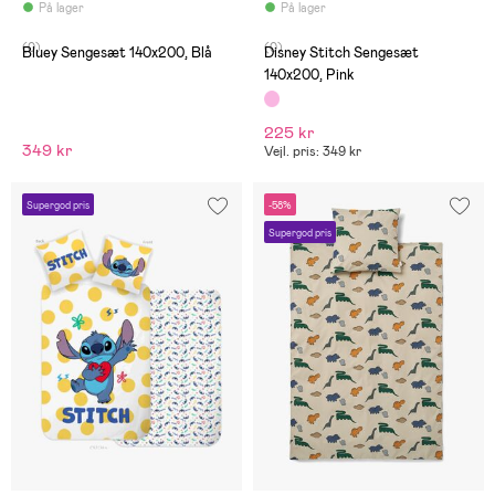
På lager
På lager
(0)
(0)
Bluey Sengesæt 140x200, Blå
Disney Stitch Sengesæt
140x200, Pink
225 kr
349 kr
Vejl. pris: 349 kr
Supergod pris
-58%
Supergod pris