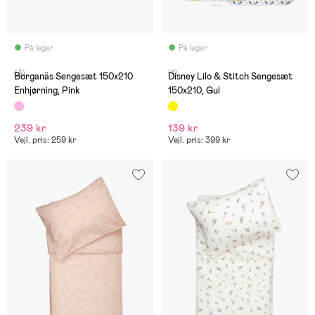
På lager
På lager
(3)
(1)
Borganäs Sengesæt 150x210
Disney Lilo & Stitch Sengesæt
Enhjørning, Pink
150x210, Gul
239 kr
139 kr
Vejl. pris: 259 kr
Vejl. pris: 399 kr