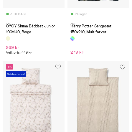
3 TILBAGE
På lager
(0)
(2)
OYOY Shima Bäddset Junior
Harry Potter Sengesæt
100x140, Beige
150x210, Multifarvet
269 kr
279 kr
Vejl. pris: 449 kr
-6%
Sidste chance!