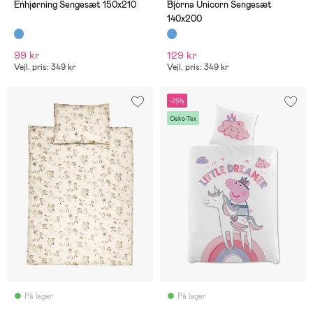
(1)
(0)
Enhjørning Sengesæt 150x210
Bjorna Unicorn Sengesæt
140x200
99 kr
129 kr
Vejl. pris: 349 kr
Vejl. pris: 349 kr
-75%
Oeko-Tex
På lager
På lager