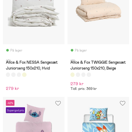
På lager
På lager
(0)
(0)
Alice & Fox NESSA Sengesæt
Alice & Fox TWIGGIE Sengesæt
Juniorseng 150x210, Hvid
Juniorseng 150x210, Beige
279 kr
279 kr
Tidl. pris: 369 kr
-42%
Supergod pris