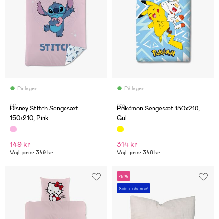
På lager
På lager
(1)
(0)
Disney Stitch Sengesæt
Pokémon Sengesæt 150x210,
150x210, Pink
Gul
149 kr
314 kr
Vejl. pris: 349 kr
Vejl. pris: 349 kr
-17%
Sidste chance!