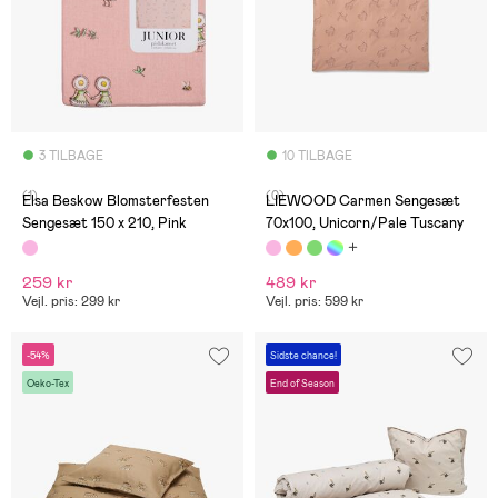
3 TILBAGE
10 TILBAGE
(1)
(0)
Elsa Beskow Blomsterfesten
LIEWOOD Carmen Sengesæt
Sengesæt 150 x 210, Pink
70x100, Unicorn/Pale Tuscany
259 kr
489 kr
Vejl. pris: 299 kr
Vejl. pris: 599 kr
-54%
Sidste chance!
Oeko-Tex
End of Season