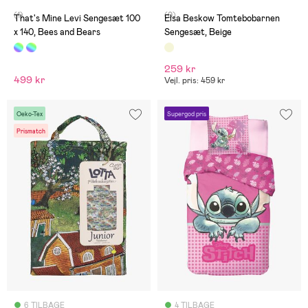
(1)
(0)
That's Mine Levi Sengesæt 100
Elsa Beskow Tomtebobarnen
x 140, Bees and Bears
Sengesæt, Beige
259 kr
499 kr
Vejl. pris: 459 kr
Oeko-Tex
Supergod pris
Prismatch
6 TILBAGE
4 TILBAGE