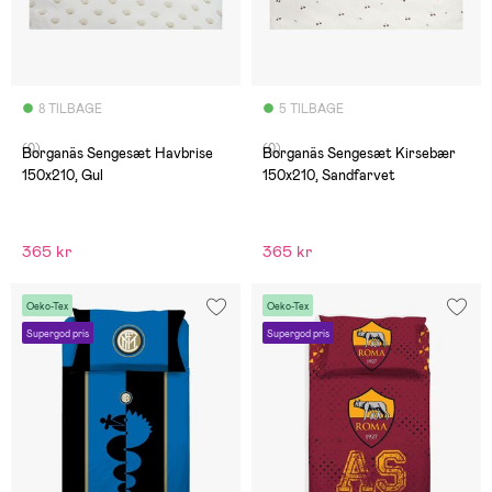
8 TILBAGE
5 TILBAGE
(0)
(0)
Borganäs Sengesæt Havbrise
Borganäs Sengesæt Kirsebær
150x210, Gul
150x210, Sandfarvet
365 kr
365 kr
Oeko-Tex
Oeko-Tex
Supergod pris
Supergod pris