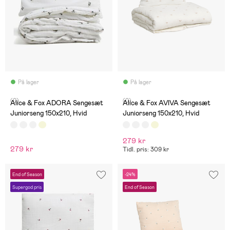
På lager
På lager
(0)
(0)
Alice & Fox ADORA Sengesæt
Alice & Fox AVIVA Sengesæt
Juniorseng 150x210, Hvid
Juniorseng 150x210, Hvid
279 kr
279 kr
Tidl. pris: 309 kr
End of Season
-24%
Supergod pris
End of Season