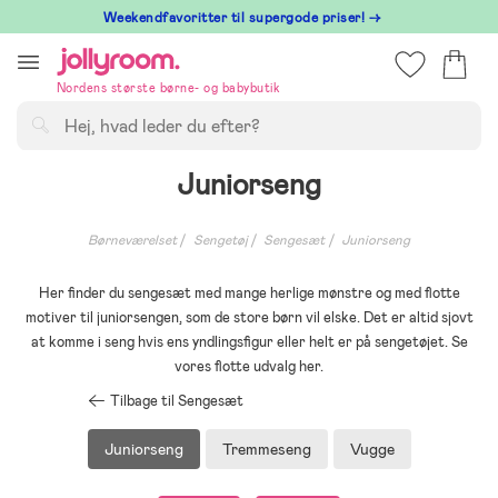
Hoppa
⁠ Weekendfavoritter til supergode priser! →
till
innehållet
Nordens største børne- og babybutik
Søg
Juniorseng
Børneværelset
Sengetøj
Sengesæt
Juniorseng
Her finder du sengesæt med mange herlige mønstre og med flotte
motiver til juniorsengen, som de store børn vil elske. Det er altid sjovt
at komme i seng hvis ens yndlingsfigur eller helt er på sengetøjet. Se
vores flotte udvalg her.
Tilbage til Sengesæt
Juniorseng
Tremmeseng
Vugge