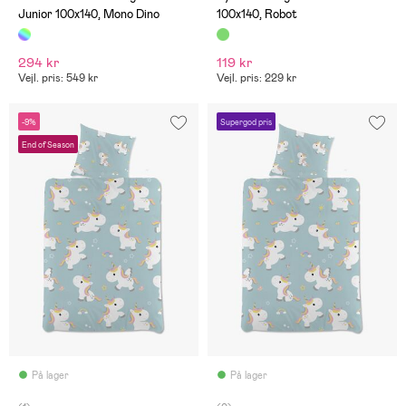
Junior 100x140, Mono Dino
100x140, Robot
294 kr
119 kr
Vejl. pris: 549 kr
Vejl. pris: 229 kr
-9%
Supergod pris
End of Season
På lager
På lager