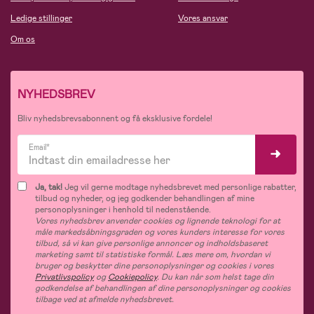
Ledige stillinger
Vores ansvar
Om os
NYHEDSBREV
Bliv nyhedsbrevsabonnent og få eksklusive fordele!
Email*
Ja, tak!
Jeg vil gerne modtage nyhedsbrevet med personlige rabatter,
tilbud og nyheder, og jeg godkender behandlingen af mine
personoplysninger i henhold til nedenstående.
Vores nyhedsbrev anvender cookies og lignende teknologi for at
måle markedsåbningsgraden og vores kunders interesse for vores
tilbud, så vi kan give personlige annoncer og indholdsbaseret
marketing samt til statistiske formål. Læs mere om, hvordan vi
bruger og beskytter dine personoplysninger og cookies i vores
Privatlivspolicy
og
Cookiepolicy
. Du kan når som helst tage din
godkendelse af behandlingen af dine personoplysninger og cookies
tilbage ved at afmelde nyhedsbrevet.