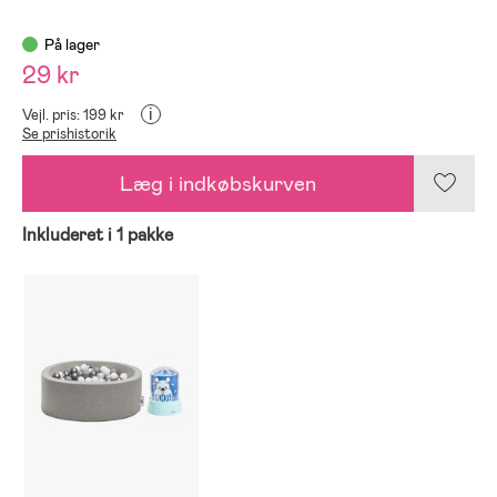
På lager
29 kr
i
Vejl. pris: 199 kr
Se prishistorik
Læg i indkøbskurven
Inkluderet i 1 pakke