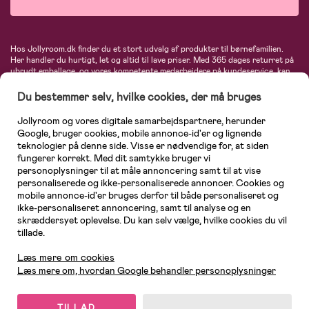
Hos Jollyroom.dk finder du et stort udvalg af produkter til børnefamilien.
Her handler du hurtigt, let og altid til lave priser. Med 365 dages returret på
ubrudt emballage, og vores kompetente medarbejdere på kundeservice, kan
du føle dig helt tryg, når du handler hos os. I vores udvalg finder du
barnevogne, autostole, børne- og babytøj, produkter til gravide og ammende
Du bestemmer selv, hvilke cookies, der må bruges
mødre, indretning og inspiration, legetøj, babyudstyr og meget mere. Vi
tilbyder produkter fra velkendte varemærker som Britax, Maxi-Cosi, Baby
Jollyroom og vores digitale samarbejdspartnere, herunder
Jogger, BabyBjörn, Didriksons, KidKraft, Ergobaby, Phillips Avent, Neonate,
Google, bruger cookies, mobile annonce-id'er og lignende
Cybex, LEGO og mange flere. Kort sagt - et kæmpe sortiment venter på dig!
teknologier på denne side. Visse er nødvendige for, at siden
fungerer korrekt. Med dit samtykke bruger vi
personoplysninger til at måle annoncering samt til at vise
personaliserede og ikke-personaliserede annoncer. Cookies og
mobile annonce-id'er bruges derfor til både personaliseret og
ikke-personaliseret annoncering, samt til analyse og en
skræddersyet oplevelse. Du kan selv vælge, hvilke cookies du vil
tillade.
Kundeservice
Læs mere om cookies
Læs mere om, hvordan Google behandler personoplysninger
TILLAD