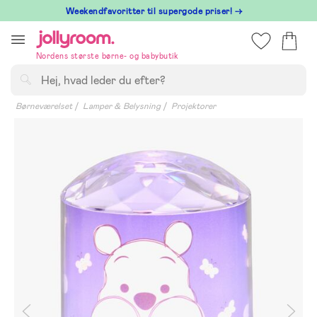
Hoppa
⁠ Weekendfavoritter til supergode priser! →
till
innehållet
Nordens største børne- og babybutik
Søg
Børneværelset
Lamper & Belysning
Projektorer