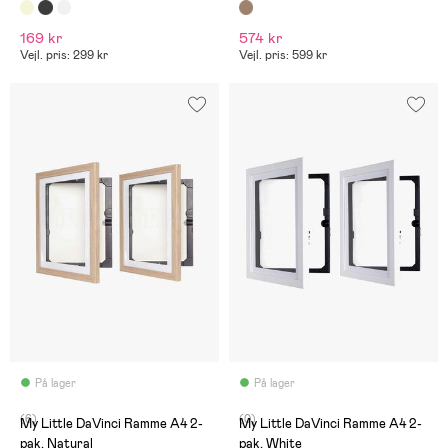
169 kr
574 kr
Vejl. pris: 299 kr
Vejl. pris: 599 kr
På lager
På lager
(6)
(0)
My Little DaVinci Ramme A4 2-
My Little DaVinci Ramme A4 2-
pak, Natural
pak, White