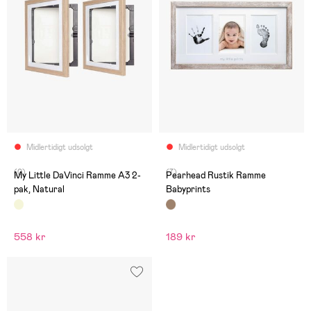
Midlertidigt udsolgt
Midlertidigt udsolgt
(0)
(7)
My Little DaVinci Ramme A3 2-
Pearhead Rustik Ramme
pak, Natural
Babyprints
558 kr
189 kr