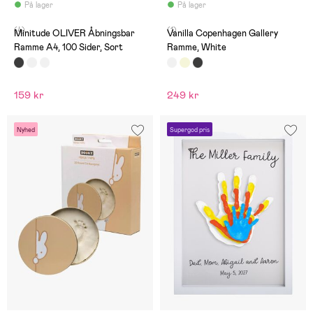
På lager
På lager
(4)
(1)
Minitude OLIVER Åbningsbar
Vanilla Copenhagen Gallery
Ramme A4, 100 Sider, Sort
Ramme, White
159 kr
249 kr
Nyhed
Supergod pris