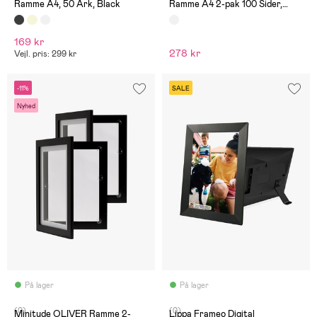
Ramme A4, 50 Ark, Black
Ramme A4 2-pak 100 Sider,
White wash
169 kr
278 kr
Vejl. pris: 299 kr
-11%
SALE
Nyhed
På lager
På lager
(0)
(0)
Minitude OLIVER Ramme 2-
Lippa Frameo Digital