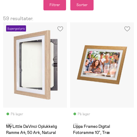
Filtrer
Sorter
59 resultater.
Supergod pris
På lager
På lager
(88)
(0)
My Little DaVinci Oplukkelig
Lippa Frameo Digital
Ramme A4, 50 Ark, Natural
Fotoramme 10", Træ