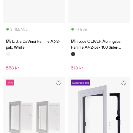
2 TILBAGE
På lager
(1)
(1)
My Little DaVinci Ramme A3 2-
Minitude OLIVER Åbningsbar
pak, White
Ramme A4 2-pak 100 Sider,
Sort
558 kr
318 kr
-14%
Supergod pris