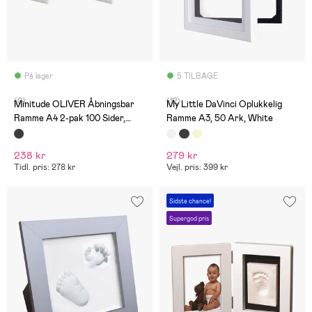
På lager
5 TILBAGE
(0)
(12)
Minitude OLIVER Åbningsbar
My Little DaVinci Oplukkelig
Ramme A4 2-pak 100 Sider,
Ramme A3, 50 Ark, White
Hvid
238 kr
279 kr
Tidl. pris: 278 kr
Vejl. pris: 399 kr
Sidste chance!
Supergod pris