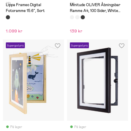
(0)
(4)
Lippa Frameo Digital
Minitude OLIVER Åbningsbar
Fotoramme 15.6", Sort
Ramme A4, 100 Sider, White
wash
1.099 kr
139 kr
Supergod pris
Supergod pris
På lager
På lager