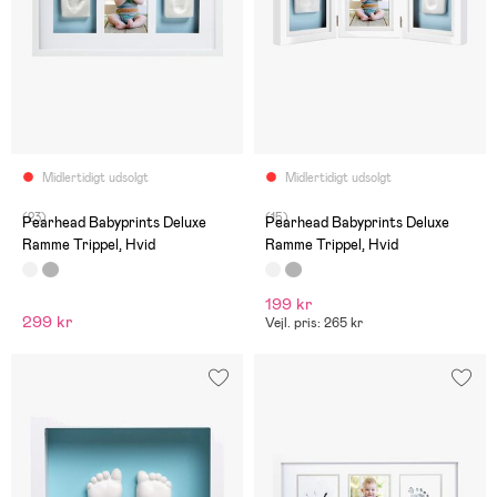
Midlertidigt udsolgt
Midlertidigt udsolgt
(23)
(15)
Pearhead Babyprints Deluxe
Pearhead Babyprints Deluxe
Ramme Trippel, Hvid
Ramme Trippel, Hvid
199 kr
299 kr
Vejl. pris: 265 kr