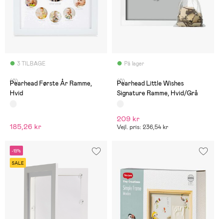
3 TILBAGE
På lager
(0)
(0)
Pearhead Første År Ramme,
Pearhead Little Wishes
Hvid
Signature Ramme, Hvid/Grå
209 kr
185,26 kr
Vejl. pris: 236,54 kr
-19%
SALE