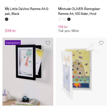
(3)
(4)
My Little DaVinci Ramme A4 2-
Minitude OLIVER Åbningsbar
pak, Black
Ramme A4, 100 Sider, Hvid
119 kr
338 kr
Tidl. pris: 139 kr
Supergod pris