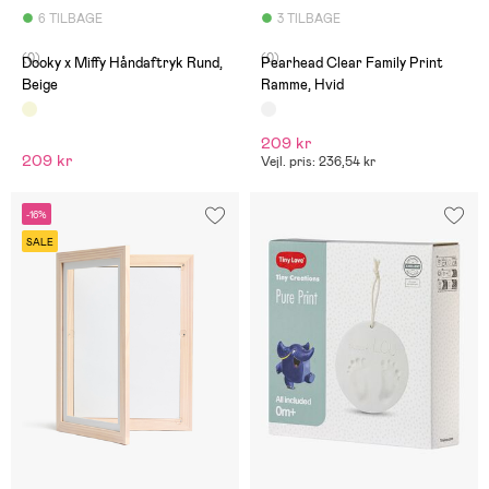
6 TILBAGE
3 TILBAGE
(0)
(0)
Dooky x Miffy Håndaftryk Rund,
Pearhead Clear Family Print
Beige
Ramme, Hvid
209 kr
209 kr
Vejl. pris: 236,54 kr
-16%
SALE