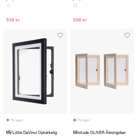
338 kr
298 kr
På lager
På lager
(88)
(1)
My Little DaVinci Oplukkelig
Minitude OLIVER Åbningsbar