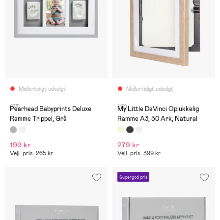
Midlertidigt udsolgt
Midlertidigt udsolgt
(23)
(12)
Pearhead Babyprints Deluxe
My Little DaVinci Oplukkelig
Ramme Trippel, Grå
Ramme A3, 50 Ark, Natural
199 kr
279 kr
Vejl. pris: 265 kr
Vejl. pris: 399 kr
Supergod pris