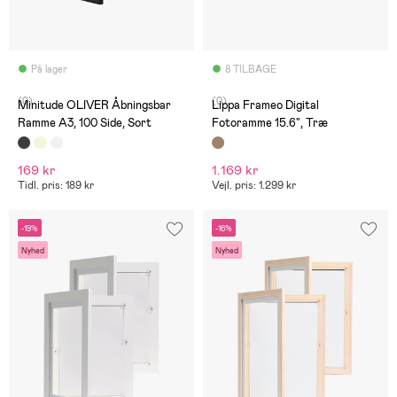
På lager
8 TILBAGE
(0)
(0)
Minitude OLIVER Åbningsbar
Lippa Frameo Digital
Ramme A3, 100 Side, Sort
Fotoramme 15.6", Træ
169 kr
1.169 kr
Tidl. pris: 189 kr
Vejl. pris: 1.299 kr
-19%
-16%
Nyhed
Nyhed