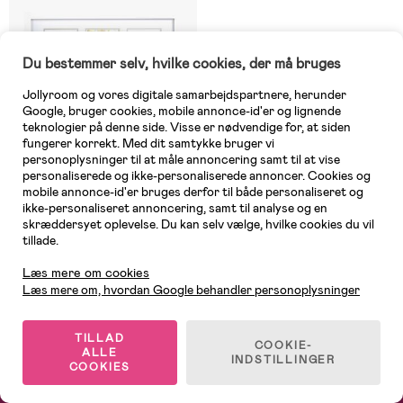
Du bestemmer selv, hvilke cookies, der må bruges
Jollyroom og vores digitale samarbejdspartnere, herunder
Google, bruger cookies, mobile annonce-id'er og lignende
teknologier på denne side. Visse er nødvendige for, at siden
fungerer korrekt. Med dit samtykke bruger vi
personoplysninger til at måle annoncering samt til at vise
personaliserede og ikke-personaliserede annoncer. Cookies og
mobile annonce-id'er bruges derfor til både personaliseret og
Midlertidigt udsolgt
ikke-personaliseret annoncering, samt til analyse og en
skræddersyet oplevelse. Du kan selv vælge, hvilke cookies du vil
(0)
Pearhead Babyprints
tillade.
Kundeservice
Fotoramme Blæk, Hvid
Læs mere om cookies
Læs mere om, hvordan Google behandler personoplysninger
199 kr
TILLAD
COOKIE-
ALLE
INDSTILLINGER
COOKIES