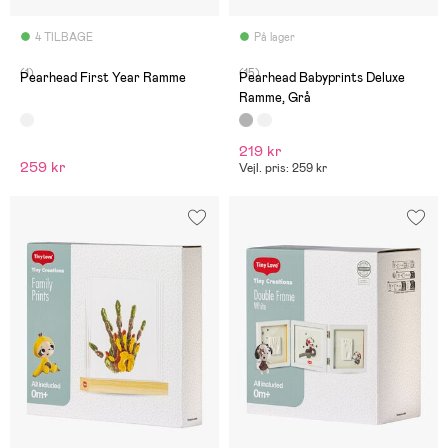
4 TILBAGE
På lager
(1)
(15)
Pearhead First Year Ramme
Pearhead Babyprints Deluxe
Ramme, Grå
219 kr
259 kr
Vejl. pris: 259 kr