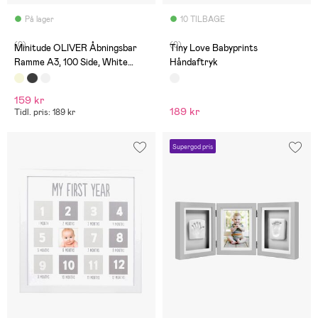
På lager
10 TILBAGE
(0)
(0)
Minitude OLIVER Åbningsbar
Tiny Love Babyprints
Ramme A3, 100 Side, White
Håndaftryk
Wash
159 kr
189 kr
Tidl. pris: 189 kr
Supergod pris