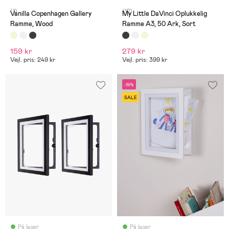
(1)
(12)
Vanilla Copenhagen Gallery
My Little DaVinci Oplukkelig
Ramme, Wood
Ramme A3, 50 Ark, Sort
159 kr
279 kr
Vejl. pris: 249 kr
Vejl. pris: 399 kr
-14%
SALE
På lager
På lager