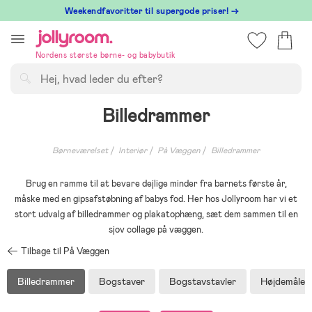
Hoppa
⁠ Weekendfavoritter til supergode priser! →
till
innehållet
Nordens største børne- og babybutik
Søg
Billedrammer
Børneværelset
Interiør
På Væggen
Billedrammer
Brug en ramme til at bevare dejlige minder fra barnets første år,
måske med en gipsafstøbning af babys fod. Her hos Jollyroom har vi et
stort udvalg af billedrammer og plakatophæng, sæt dem sammen til en
sjov collage på væggen.
Tilbage til På Væggen
Billedrammer
Bogstaver
Bogstavstavler
Højdemåler