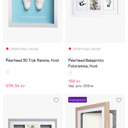
Midlertidigt udsolgt
Midlertidigt udsolgt
(1)
(7)
Pearhead 3D Tryk Ramme, Hvid
Pearhead Babyprints
Fotoramme, Hvid
159 kr
236,54 kr
Vejl. pris: 209 kr
Supergod pris