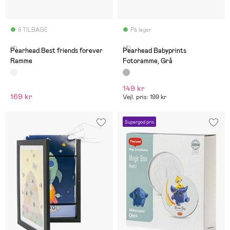
8 TILBAGE
På lager
(1)
(3)
Pearhead Best friends forever
Pearhead Babyprints
Ramme
Fotoramme, Grå
149 kr
169 kr
Vejl. pris: 199 kr
Supergod pris