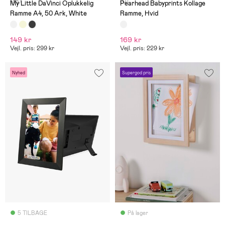
(88)
(0)
My Little DaVinci Oplukkelig
Pearhead Babyprints Kollage
Ramme A4, 50 Ark, White
Ramme, Hvid
149 kr
169 kr
Vejl. pris: 299 kr
Vejl. pris: 229 kr
Nyhed
Supergod pris
5 TILBAGE
På lager