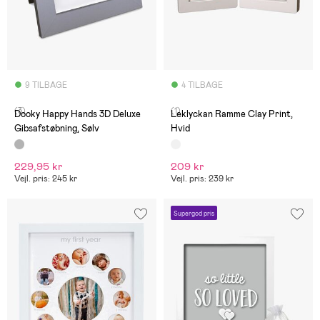
9 TILBAGE
4 TILBAGE
(3)
(1)
Dooky Happy Hands 3D Deluxe
Leklyckan Ramme Clay Print,
Gibsafstøbning, Sølv
Hvid
229,95 kr
209 kr
Vejl. pris: 245 kr
Vejl. pris: 239 kr
Supergod pris