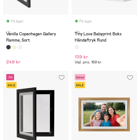
På lager
På lager
(1)
(0)
Vanilla Copenhagen Gallery
Tiny Love Babyprint Boks
Ramme, Sort
Håndaftryk Rund
139 kr
249 kr
Vejl. pris: 169 kr
-11%
Nyhed
SALE
SALE