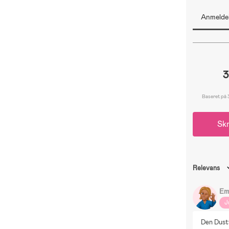
Anmeldel
3
Baseret på 
Skr
Relevans
Emi
J
Den Dusty