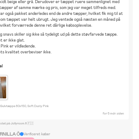
idt beige eller grå. Derudover er tæppet ruere sammenlignet med 
tæpper af samme mærke og pris, som jeg var meget tilfreds med. 
r også pakket anderledes end de andre tæpper, hvilket fik mig til at 
, om tæppet var helt ubrugt. Jeg ventede også næsten en måned på 
vilket forværrede denne ret dårlige købsoplevelse.
g snavs skiller sig ikke så tydeligt ud på dette støvfarvede tæppe.
 er ikke glat.
Pink er vildledende.
s kvalitet overbeviser ikke.
al
ulvtæppe 80x150, Soft Dusty Pink
for 5 mdr. siden
stet på Jollyroom.fi 🇫🇮
RNILLA Ö
Verificeret køber