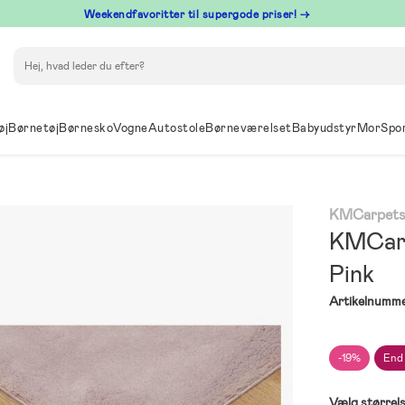
⁠ Weekendfavoritter til supergode priser! →
Søg
øj
Børnetøj
Børnesko
Vogne
Autostole
Børneværelset
Babyudstyr
Mor
Spo
KMCarpet
KMCarp
Pink
Artikelnumme
-19%
End
Vælg størrel