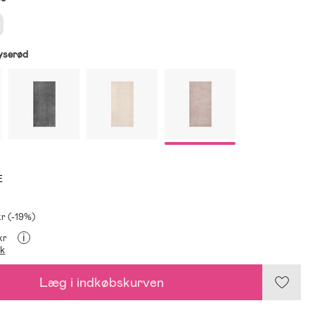
yserød
E
kr (-19%)
i
kr
ik
Læg i indkøbskurven