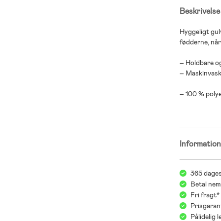
Beskrivelse
Hyggeligt gu
fødderne, når
– Holdbare og
– Maskinvask
– 100 % polye
Informatio
365 dages
Betal nem
Fri fragt
Prisgaran
Pålidelig 