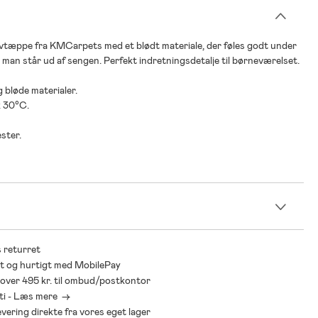
lvtæppe fra KMCarpets med et blødt materiale, der føles godt under
 man står ud af sengen. Perfekt indretningsdetalje til børneværelset.
 bløde materialer.
 30°C.
ster.
n
 returret
t og hurtigt med MobilePay
* over 495 kr. til ombud/postkontor
ti - Læs mere ->
levering direkte fra vores eget lager