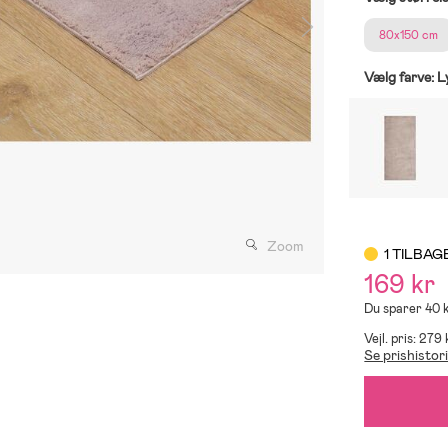
80x150 cm
Vælg farve:
L
Zoom
1 TILBAG
169 kr
Du sparer 40 
Vejl. pris: 279 
Se prishistor