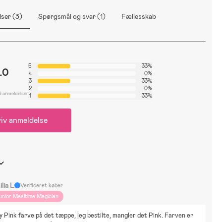
ser (3)
Spørgsmål og svar (1)
Fællesskab
5
33%
.0
4
0%
3
33%
2
0%
3 anmeldelser
1
33%
iv anmeldelse
lia L
Verificeret køber
unior Mealtime Magician
 Pink farve på det tæppe, jeg bestilte, mangler det Pink. Farven er 