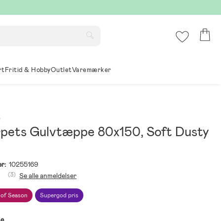
rt
Fritid & Hobby
Outlet
Varemærker
s
ets Gulvtæppe 80x150, Soft Dusty
r:
10255169
(3)
Se alle anmeldelser
 of Season
Supergod pris
se