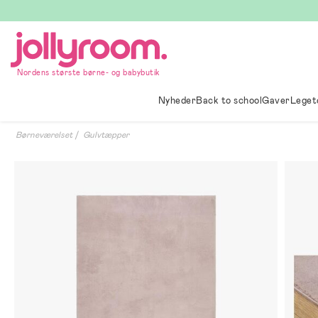
Hoppa
till
innehållet
Nordens største børne- og babybutik
Nyheder
Back to school
Gaver
Leget
Børneværelset
Gulvtæpper