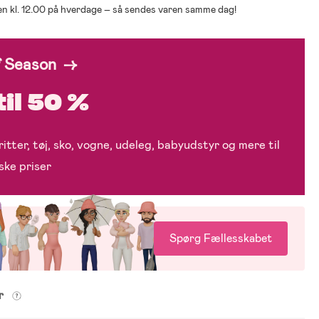
den kl. 12.00 på hverdage – så sendes varen samme dag!
f Season →
til 50 %
itter, tøj, sko, vogne, udeleg, babyudstyr og mere til
ske priser
Spørg Fællesskabet
er