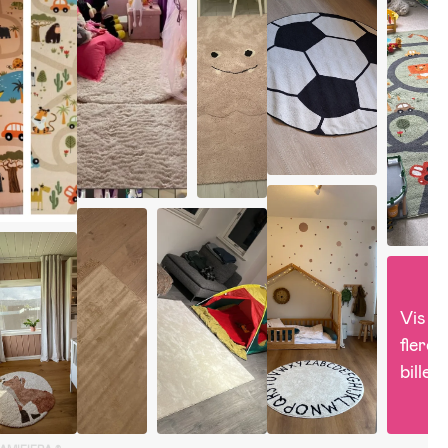
Vis 
flere 
billed