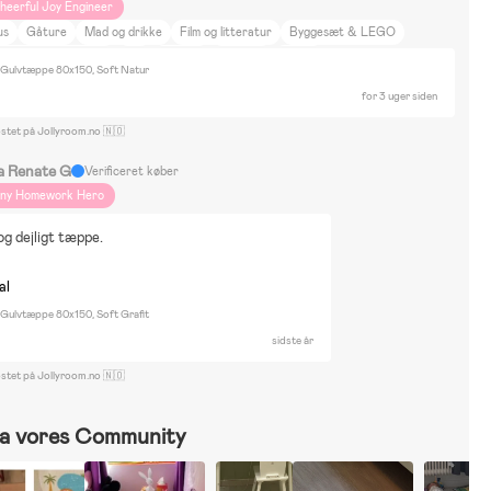
heerful Joy Engineer
us
Gåture
Mad og drikke
Film og litteratur
Byggesæt & LEGO
gning og kreativ leg
Spil
Gaming
Puslespil
Britax
Gulvtæppe 80x150, Soft Natur
for 3 uger siden
ostet på Jollyroom.no 🇳🇴
a Renate G
Verificeret køber
iny Homework Hero
og dejligt tæppe.
al
ulvtæppe 80x150, Soft Grafit
sidste år
ostet på Jollyroom.no 🇳🇴
a vores Community