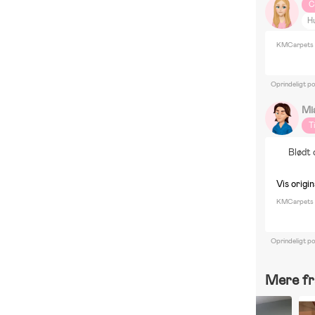
C
H
Te
KMCarpets 
Oprindeligt p
Mi
T
Blødt 
Vis origin
KMCarpets G
Oprindeligt p
Mere fr