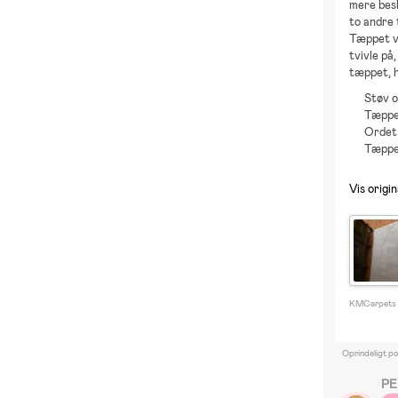
mere besk
to andre 
Tæppet va
tvivle på
tæppet, h
Støv o
Tæppet
Ordet 
Tæppet
Vis origin
KMCarpets G
Oprindeligt po
PE