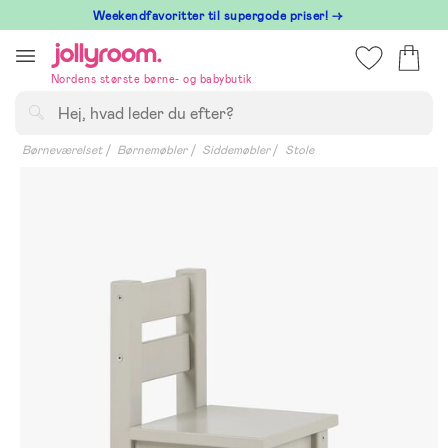
Hoppa
⁠ Weekendfavoritter til supergode priser! →
till
innehållet
Nordens største børne- og babybutik
Søg
Børneværelset
Børnemøbler
Siddemøbler
Stole