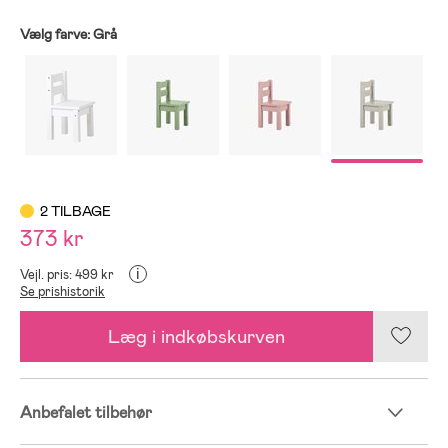
Vælg farve:
Grå
2 TILBAGE
373 kr
i
Vejl. pris: 499 kr
Se prishistorik
Læg i indkøbskurven
Anbefalet tilbehør