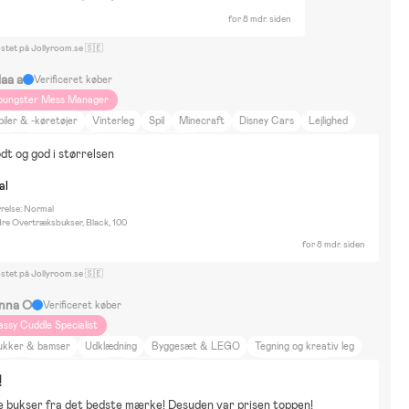
for 8 mdr. siden
ostet på Jollyroom.se 🇸🇪
laa a
Verificeret køber
oungster Mess Manager
biler & -køretøjer
Vinterleg
Spil
Minecraft
Disney Cars
Lejlighed
jse
Film og litteratur
Sport
Beemoo
t og god i størrelsen
al
rrelse: Normal
dre Overtræksbukser, Black, 100
for 8 mdr. siden
ostet på Jollyroom.se 🇸🇪
nna O
Verificeret køber
assy Cuddle Specialist
ukker & bamser
Udklædning
Byggesæt & LEGO
Tegning og kreativ leg
luey
Gabbys Dollhouse
Fåret Shaun
Greta Gris
L.O.L. Surprise
!
onster High
Pippi Långstrump
Hus
DIY-projekter
Hjem og have
e bukser fra det bedste mærke! Desuden var prisen toppen!
ltur og kunst
Skønhed og mode
Ferie på landet
Gåture
Bugaboo