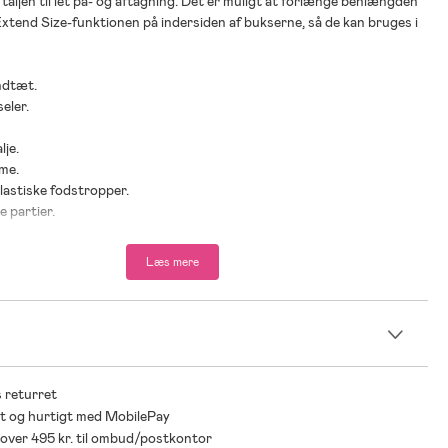
 taljen til let på- og aftagning. Det er muligt at forlænge benlængden
Extend Size-funktionen på indersiden af bukserne, så de kan bruges i
ndtæt.
eler.
lje.
me.
elastiske fodstropper.
 partier.
e detaljer.
 kan forlænges op til en hel størrelse med Didriksons Extend size.
Læs mere
dafvisende finish.
00 % polyamid.
n
polyamid.
100 % polyester.
 returret
t og hurtigt med MobilePay
* over 495 kr. til ombud/postkontor