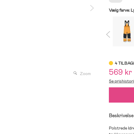
Vælg farve:
L
4 TILBAG
569 kr
Zoom
Se prishistor
Beskrivelse
Polstrede Id