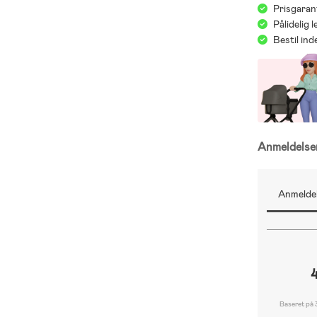
Prisgaran
Pålidelig 
Bestil in
Anmeldels
Anmeldel
Baseret på 