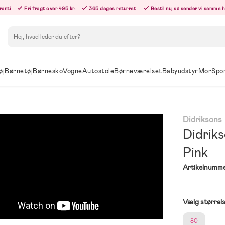
ranti
Fri fragt over 495 kr.
365 dages returret
Bestil nu, så sender vi samme 
Søg
øj
Børnetøj
Børnesko
Vogne
Autostole
Børneværelset
Babyudstyr
Mor
Spo
Didriksons
Didrik
Pink
Artikelnumme
Vælg størrel
80