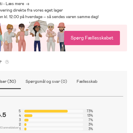
ti - Læs mere ->
levering direkte fra vores eget lager
den kl. 12.00 på hverdage – så sendes varen samme dag!
Spørg Fællesskabet
er
ser (30)
Spørgsmål og svar (0)
Fællesskab
5
73%
4.5
4
13%
3
7%
2
3%
30 anmeldelser
1
3%