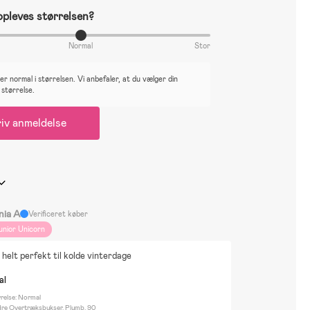
pleves størrelsen?
Normal
Stor
r normal i størrelsen. Vi anbefaler, at du vælger din
 størrelse.
iv anmeldelse
nia A
Verificeret køber
unior Unicorn
helt perfekt til kolde vinterdage
al
rrelse: Normal
Idre Overtræksbukser, Plumb, 90