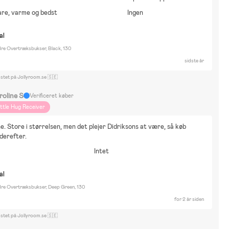
re, varme og bedst
Ingen
al
dre Overtræksbukser, Black, 130
sidste år
ostet på Jollyroom.se 🇸🇪
roline S
Verificeret køber
ittle Hug Receiver
e. Store i størrelsen, men det plejer Didriksons at være, så køb 
 derefter.
Intet
al
Idre Overtræksbukser, Deep Green, 130
for 2 år siden
ostet på Jollyroom.se 🇸🇪