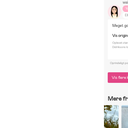
wa
Y
El
Re
Meget g
Vis origin
Oplevet stø
Didriksons I
Oprindeligt p
Vis fler
Mere fr