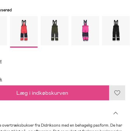
yserød
E
ik
Læg i indkøbskurven
re overtræksbukser fra Didriksons med en behagelig pasform. De har