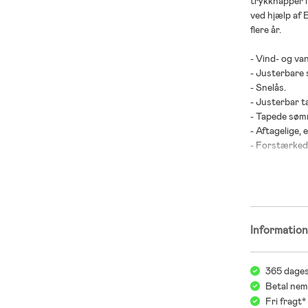
trykknapper i
ved hjælp af 
flere år.
- Vind- og va
- Justerbare s
- Snelås.
- Justerbar ta
- Tapede søm
- Aftagelige, 
- Forstærkede
- Reflekterend
- Buksebenene
- PFC-fri van
- Skalstof: 1
Informatio
- For: 100 % 
- Polstring: 
365 dages
Betal nem
Fri fragt