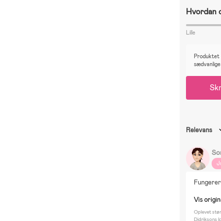
Hvordan o
Lille
Produktet e
sædvanlige
Skr
Relevans
So
J
Fungerer 
Vis origin
Oplevet stø
Didriksons 