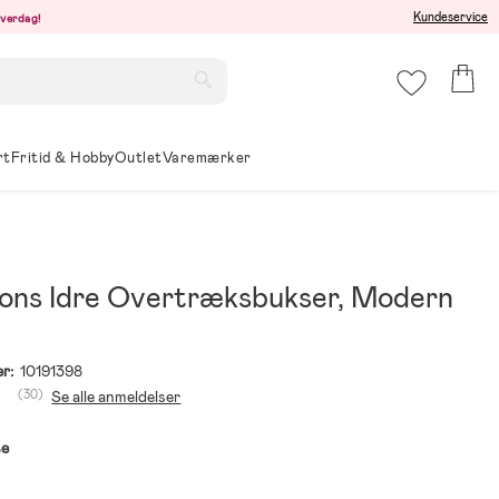
Kundeservice
hverdag!
rt
Fritid & Hobby
Outlet
Varemærker
sons Idre Overtræksbukser, Modern
r:
10191398
(30)
Se alle anmeldelser
se