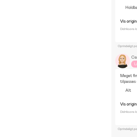
Holdba
Vis origin
Didriksons I
Oprindeligt p
Ca
L
Meget fin
tilpasses
Alt
Vis origin
Didriksons 
Oprindeligt p