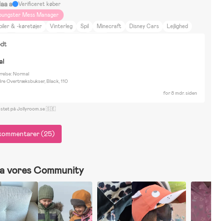
laa a
Verificeret køber
oungster Mess Manager
biler & -køretøjer
Vinterleg
Spil
Minecraft
Disney Cars
Lejlighed
jse
Film og litteratur
Sport
Beemoo
odt
al
rrelse: Normal
dre Overtræksbukser, Black, 110
for 8 mdr. siden
ostet på Jollyroom.se 🇸🇪
e kommentarer (25)
a vores Community