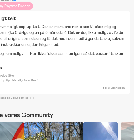
iny Playtime Pioneer
gt telt
rummeligt pop-up-telt. Der er mere end nok plads til både mig og 
børn (to 5-årige og en på 5 måneder). Det er dog ikke muligt at folde 
ge til originalstørrelsen og få det ned i den medfølgende taske, selvom 
r instruktionerne, der følger med.
og rummeligt
Kan ikke foldes sammen igen, så det passer i tasken
al
relse: Stor
 Pop Up UV-Telt, Coral Reef
for 3 uger siden
ostet på Jollyroom.se 🇸🇪
a vores Community