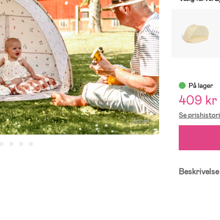
På lager
409 kr
Se prishistor
Zoom
Beskrivelse