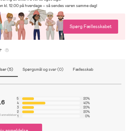
den kl. 12.00 på hverdage – så sendes varen samme dag!
Spørg Fællesskabet
er
ser (5)
Spørgsmål og svar (0)
Fællesskab
5
20%
.6
4
40%
3
20%
2
20%
5 anmeldelser
1
0%
iv anmeldelse