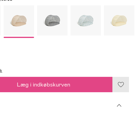
ik
Læg i indkøbskurven