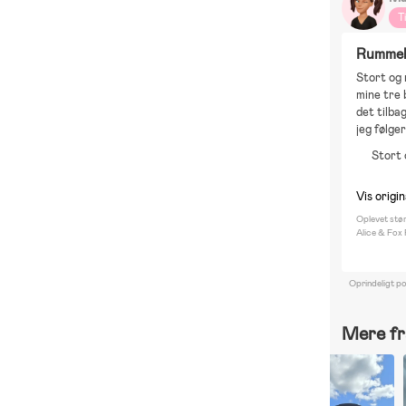
T
Rummeli
Stort og 
mine tre 
det tilba
jeg følge
Stort 
Vis origin
Oplevet stør
Alice & Fox
Oprindeligt p
Mere fr