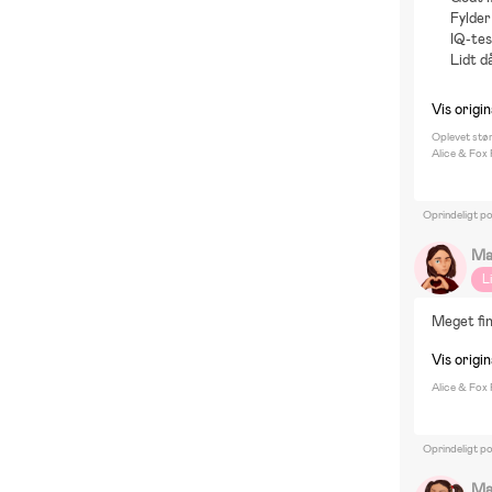
Fylder 
IQ-tes
Lidt d
Vis origin
Oplevet stør
Alice & Fox
Oprindeligt p
Ma
L
Meget fin
Vis origin
Alice & Fox
Oprindeligt p
Ma