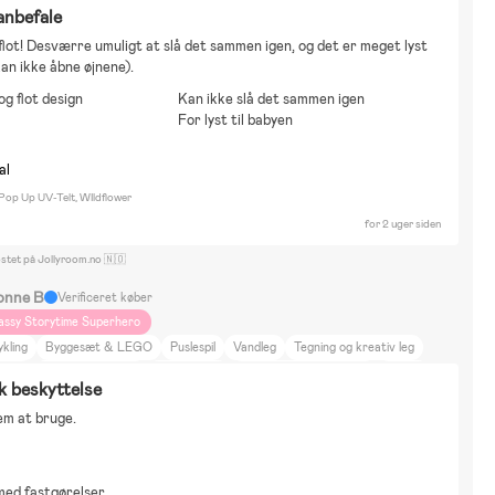
 anbefale
flot! Desværre umuligt at slå det sammen igen, og det er meget lyst 
an ikke åbne øjnene).
og flot design
Kan ikke slå det sammen igen
For lyst til babyen
al
 Pop Up UV-Telt, WIldflower
for 2 uger siden
ostet på Jollyroom.no 🇳🇴
onne B
Verificeret køber
assy Storytime Superhero
kling
Byggesæt & LEGO
Puslespil
Vandleg
Tegning og kreativ leg
amse
Emil i Lönneberga
John Deere
Mamma Mu och Kråkan
Mumin
k beskyttelse
ippi Långstrump
Hus
Bor på landet
Bil
Går
Løb
Gåture
Træning
em at bruge.
Y-projekter
med fastgørelser