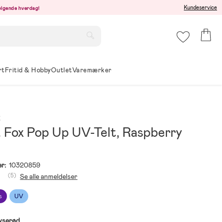
Kundeservice
følgende hverdag!
rt
Fritid & Hobby
Outlet
Varemærker
x
& Fox Pop Up UV-Telt, Raspberry
r:
10320859
(5)
Se alle anmeldelser
s
UV
yserød