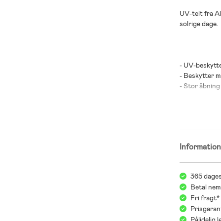
UV-telt fra Al
solrige dage.
- UV-beskytte
- Beskytter m
- Stor åbning 
- Ventilation
- Let at fold
- Pløkker med
- UV-50+.
Informatio
- 100 % polye
365 dages
Betal nem
Fri fragt
Prisgaran
Pålidelig 