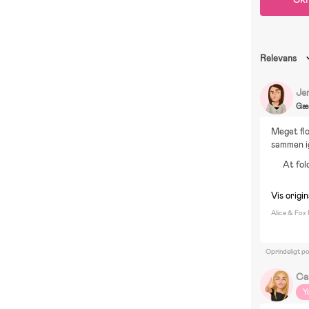
Relevans
Je
Gæ
Meget flo
sammen i
At fo
Vis origin
Alice & Fox
Oprindeligt p
Ca
Y