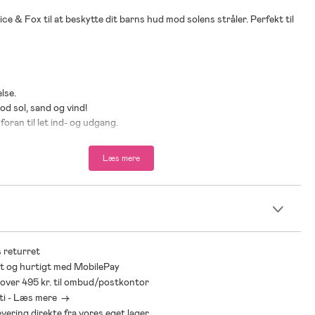
ice & Fox til at beskytte dit barns hud mod solens stråler. Perfekt til
lse.
od sol, sand og vind!
foran til let ind- og udgang.
svindue.
e sammen og tage med på rejsen.
Læs mere
følger.
n
ster.
 returret
t og hurtigt med MobilePay
* over 495 kr. til ombud/postkontor
ti - Læs mere ->
levering direkte fra vores eget lager