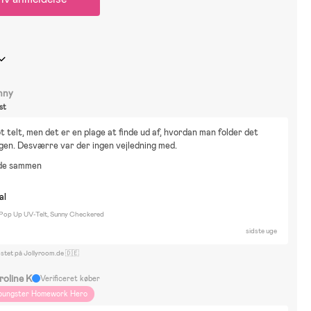
nny
st
t telt, men det er en plage at finde ud af, hvordan man folder det 
gen. Desværre var der ingen vejledning med.
lde sammen
al
 Pop Up UV-Telt, Sunny Checkered
sidste uge
ostet på Jollyroom.de 🇩🇪
roline K
Verificeret køber
oungster Homework Hero