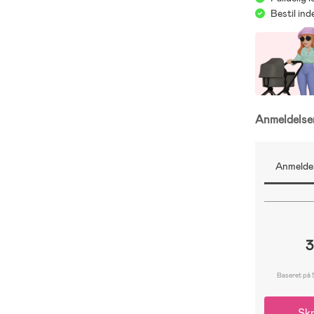
Bestil in
Anmeldels
Anmeldel
3
Baseret på 
Skr