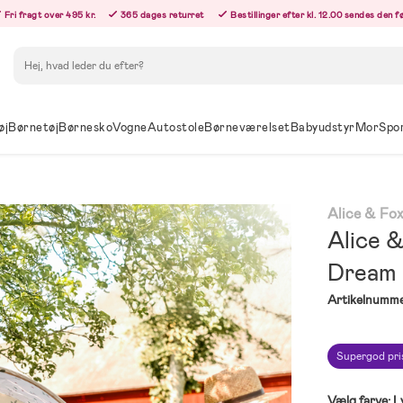
Fri fragt over 495 kr.
365 dages returret
Bestillinger efter kl. 12.00 sendes den 
Søg
øj
Børnetøj
Børnesko
Vogne
Autostole
Børneværelset
Babyudstyr
Mor
Spo
Alice & Fo
Alice 
Dream
Artikelnumme
Supergod pri
Vælg farve:
L