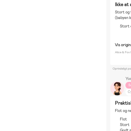
Ikke at
Stort og 
(babyen k
Stort 
Vis origin
Alice & Fox
Oprindeligt p
Yv
S
Cy
B
Praktis
P
Flot og n
DI
Flot
Stort
Godt 