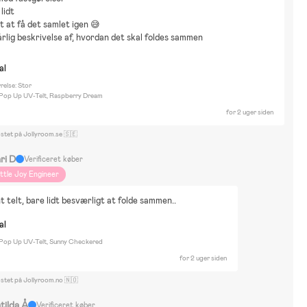
lidt
t at få det samlet igen 😅
årlig beskrivelse af, hvordan det skal foldes sammen
al
relse: Stor
 Pop Up UV-Telt, Raspberry Dream
for 2 uger siden
ostet på Jollyroom.se 🇸🇪
ri D
Verificeret køber
ittle Joy Engineer
t telt, bare lidt besværligt at folde sammen..
al
 Pop Up UV-Telt, Sunny Checkered
for 2 uger siden
ostet på Jollyroom.no 🇳🇴
tilda Å
Verificeret køber