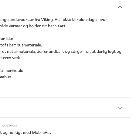
ange underbukser fra Viking. Perfekte til kolde dage, hvor
åde varmer og holder dit barn tørt.
lør ikke.
stof i bambusmateriale.
 et naturmateriale, der er åndbart og sørger for, at dårlig lugt og
rteres væk.
le: merinould.
bambus.
n
 returret
t og hurtigt med MobilePay