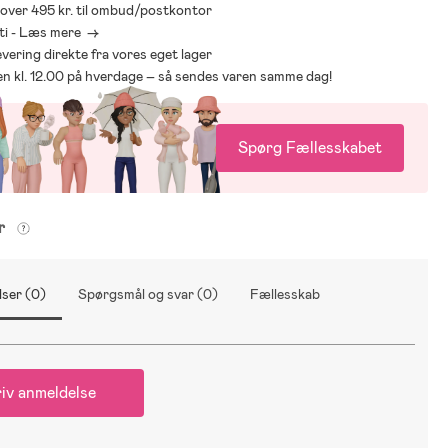
* over 495 kr. til ombud/postkontor
ti - Læs mere ->
levering direkte fra vores eget lager
den kl. 12.00 på hverdage – så sendes varen samme dag!
Spørg Fællesskabet
er
ser (0)
Spørgsmål og svar (0)
Fællesskab
iv anmeldelse