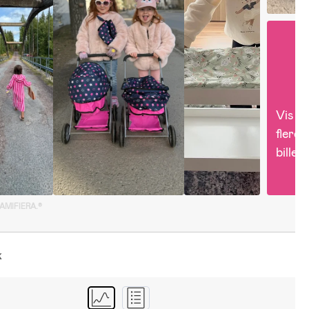
Vis 
flere 
billed
GAMIFIERA.®
k