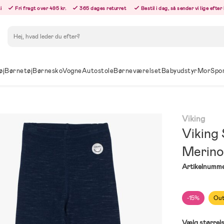
i
Fri fragt over 495 kr.
365 dages returret
Bestil i dag, så sender vi lige efte
Søg
øj
Børnetøj
Børnesko
Vogne
Autostole
Børneværelset
Babyudstyr
Mor
Spo
Viking
Viking
Merino
Artikelnumme
-15%
Out
Vælg størrel