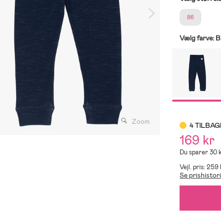
86
Vælg farve:
B
Zoom
4 TILBAG
169 kr
Du sparer 30 
Vejl. pris: 259
Se prishistor