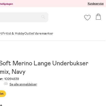
Kundeservice
r helligdagen
rt
Fritid & Hobby
Outlet
Varemærker
 Soft Merino Lange Underbukser
mix, Navy
r:
10264839
(0)
Se alle anmeldelser
let
se