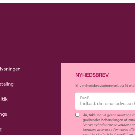
lysninger
NYHEDSBREV
etaling
Bliv nyhedsbrevsabonnent og få eksk
itik
Email*
ings
Ja, tak!
Jeg vil gerne modtage ny
godkender behandlingen af mine
Vores nyhedsbrev anvender cook
r
kunders interesse for vores til
samt til statistiske formål. Læ