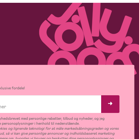
lusive fordele!
hedsbrevet med personlige rabatter, tilbud og nyheder, og jeg
 personoplysninger i henhold til nedenstående.
ies og lignende teknologi for at måle markedsåbningsgraden og vores
bud, så vi kan give personlige annoncer og indholdsbaseret marketing
s mere om, hvordan vi bruger og beskytter dine personoplysninger og