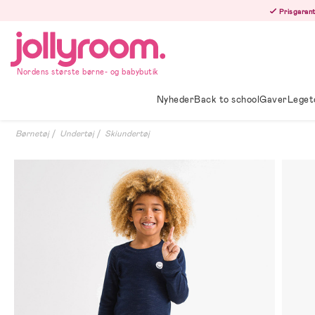
Hoppa
Prisgarant
till
innehållet
Nordens største børne- og babybutik
Nyheder
Back to school
Gaver
Leget
Børnetøj
Undertøj
Skiundertøj