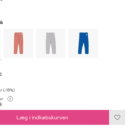
lå
E
kr (-15%)
i
 kr
ik
Læg i indkøbskurven