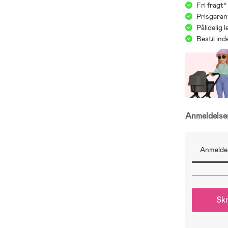
Fri fragt
Prisgaran
Pålidelig 
Bestil in
Anmeldels
Anmeldel
Skr