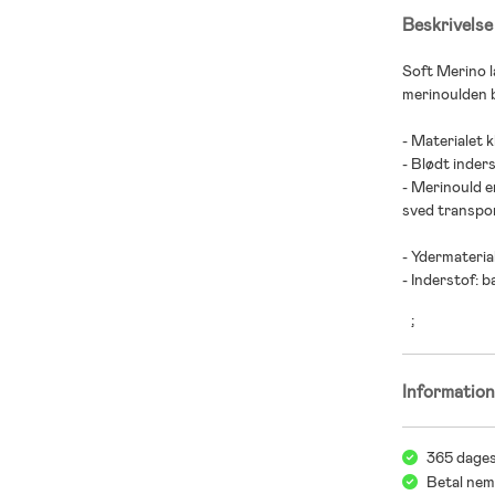
Beskrivelse
Soft Merino l
merinoulden b
- Materialet k
- Blødt inder
- Merinould er
sved transpo
- Ydermateria
- Inderstof: 
;
Informatio
365 dages
Betal nem