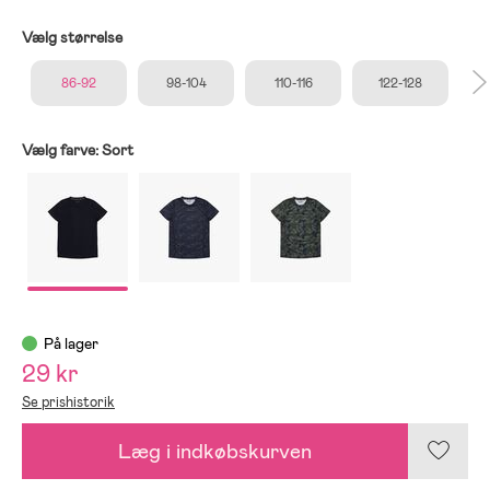
Vælg størrelse
86-92
98-104
110-116
122-128
Vælg farve:
Sort
På lager
29 kr
Se prishistorik
Læg i indkøbskurven