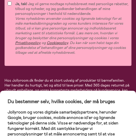
Ja, tak!
Jeg vil gerne modtage nyhedsbrevet med personlige rabatter,
tilbud og nyheder, og jeg godkender behandlingen af mine
personoplysninger i henhold til nedenstående.
Vores nyhedsbrev anvender cookies og lignende teknologi for at
måle markedsåbningsgraden og vores kunders interesse for vores
tilbud, så vi kan give personlige annoncer og indholdsbaseret
marketing samt til statistiske formål. Læs mere om, hvordan vi
bruger og beskytter dine personoplysninger og cookies i vores
Privatlivspolicy
og
Cookiepolicy
. Du kan når som helst tage din
godkendelse af behandlingen af dine personoplysninger og cookies
tilbage ved at afmelde nyhedsbrevet.
Hos Jollyroom.dk finder du et stort udvalg af produkter til børnefamilien.
Her handler du hurtigt, let og altid til lave priser. Med 365 dages returret på
ubrudt emballage, og vores kompetente medarbejdere på kundeservice, kan
du føle dig helt tryg, når du handler hos os. I vores udvalg finder du
barnevogne, autostole, børne- og babytøj, produkter til gravide og ammende
Du bestemmer selv, hvilke cookies, der må bruges
mødre, indretning og inspiration, legetøj, babyudstyr og meget mere. Vi
tilbyder produkter fra velkendte varemærker som Britax, Maxi-Cosi, Baby
Jollyroom og vores digitale samarbejdspartnere, herunder
Jogger, BabyBjörn, Didriksons, KidKraft, Ergobaby, Phillips Avent, Neonate,
Google, bruger cookies, mobile annonce-id'er og lignende
Cybex, LEGO og mange flere. Kort sagt - et kæmpe sortiment venter på dig!
teknologier på denne side. Visse er nødvendige for, at siden
fungerer korrekt. Med dit samtykke bruger vi
personoplysninger til at måle annoncering samt til at vise