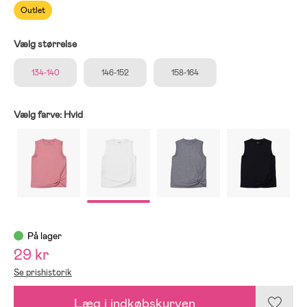
Outlet
Vælg størrelse
134-140
146-152
158-164
Vælg farve:
Hvid
På lager
29 kr
Se prishistorik
Læg i indkøbskurven