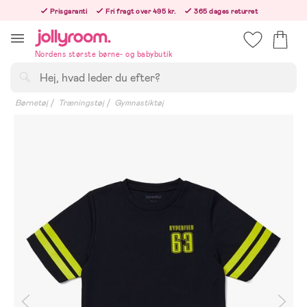
Hoppa
Prisgaranti
Fri fragt over 495 kr.
365 dages returret
till
Bestil nu, så sender vi samme hverdag!
innehållet
Nordens største børne- og babybutik
Søg
Børnetøj
Træningstøj
Gymnastiktøj