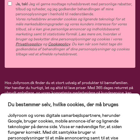
Ja, tak!
Jeg vil gerne modtage nyhedsbrevet med personlige rabatter,
tilbud og nyheder, og jeg godkender behandlingen af mine
personoplysninger i henhold til nedenstående.
Vores nyhedsbrev anvender cookies og lignende teknologi for at
måle markedsåbningsgraden og vores kunders interesse for vores
tilbud, så vi kan give personlige annoncer og indholdsbaseret
marketing samt til statistiske formål. Læs mere om, hvordan vi
bruger og beskytter dine personoplysninger og cookies i vores
Privatlivspolicy
og
Cookiepolicy
. Du kan når som helst tage din
godkendelse af behandlingen af dine personoplysninger og cookies
tilbage ved at afmelde nyhedsbrevet.
Hos Jollyroom.dk finder du et stort udvalg af produkter til børnefamilien.
Her handler du hurtigt, let og altid til lave priser. Med 365 dages returret på
ubrudt emballage, og vores kompetente medarbejdere på kundeservice, kan
du føle dig helt tryg, når du handler hos os. I vores udvalg finder du
barnevogne, autostole, børne- og babytøj, produkter til gravide og ammende
Du bestemmer selv, hvilke cookies, der må bruges
mødre, indretning og inspiration, legetøj, babyudstyr og meget mere. Vi
tilbyder produkter fra velkendte varemærker som Britax, Maxi-Cosi, Baby
Jollyroom og vores digitale samarbejdspartnere, herunder
Jogger, BabyBjörn, Didriksons, KidKraft, Ergobaby, Phillips Avent, Neonate,
Google, bruger cookies, mobile annonce-id'er og lignende
Cybex, LEGO og mange flere. Kort sagt - et kæmpe sortiment venter på dig!
teknologier på denne side. Visse er nødvendige for, at siden
fungerer korrekt. Med dit samtykke bruger vi
personoplysninger til at måle annoncering samt til at vise