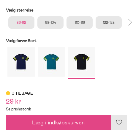
Vælg størrelse
86-92
98-104
110-116
122-128
Vælg farve:
Sort
3 TILBAGE
29 kr
Se prishistorik
Læg i indkøbskurven