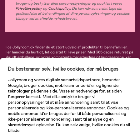
bruger og beskytter dine personoplysninger og cookies i vores
Privatlivspolicy
og
Cookiepolicy
. Du kan når som helst tage din
godkendelse af behandlingen af dine personoplysninger og cookies
tilbage ved at afmelde nyhedsbrevet.
Hos Jollyroom.dk finder du et stort udvalg af produkter til børnefamilien.
Her handler du hurtigt, let og altid til lave priser. Med 365 dages returret på
ubrudt emballage, og vores kompetente medarbejdere på kundeservice, kan
du føle dig helt tryg, når du handler hos os. I vores udvalg finder du
barnevogne, autostole, børne- og babytøj, produkter til gravide og ammende
Du bestemmer selv, hvilke cookies, der må bruges
mødre, indretning og inspiration, legetøj, babyudstyr og meget mere. Vi
tilbyder produkter fra velkendte varemærker som Britax, Maxi-Cosi, Baby
Jollyroom og vores digitale samarbejdspartnere, herunder
Jogger, BabyBjörn, Didriksons, KidKraft, Ergobaby, Phillips Avent, Neonate,
Google, bruger cookies, mobile annonce-id'er og lignende
Cybex, LEGO og mange flere. Kort sagt - et kæmpe sortiment venter på dig!
teknologier på denne side. Visse er nødvendige for, at siden
fungerer korrekt. Med dit samtykke bruger vi
personoplysninger til at måle annoncering samt til at vise
personaliserede og ikke-personaliserede annoncer. Cookies og
mobile annonce-id'er bruges derfor til både personaliseret og
ikke-personaliseret annoncering, samt til analyse og en
skræddersyet oplevelse. Du kan selv vælge, hvilke cookies du vil
tillade.