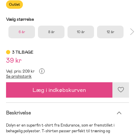
Outlet
Vælg størrelse
6 år
8 år
10 år
12 år
3 TILBAGE
39 kr
i
Vejl. pris: 209 kr
Se prishistorik
Læg i indkøbskurven
Beskrivelse
Dolyn er en superfin t-shirt fra Endurance, som er fremstillet i
behagelig polyester. T-shirten passer perfekt til træning og