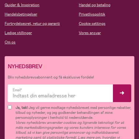
Guider & Inspiration
Handel og betaling
Handelsbetingelser
Privatlivspolitik
Fortrydelsesret, retur og garanti
Cookie settings
Ledige stillinger
Vores ansvar
Om os
NYHEDSBREV
Bliv nyhedsbrevsabonnent og få eksklusive fordele!
Email*
Ja, tak!
Jeg vil gerne modtage nyhedsbrevet med personlige rabatter,
tilbud og nyheder, og jeg godkender behandlingen af mine
personoplysninger i henhold til nedenstående.
Vores nyhedsbrev anvender cookies og lignende teknologi for at
måle markedsåbningsgraden og vores kunders interesse for vores
tilbud, så vi kan give personlige annoncer og indholdsbaseret
marketing samt til statistiske formål. Læs mere om, hvordan vi