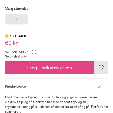
Vælg størrelse
68
1 TILBAGE
69 kr
i
Vejl. pris: 319 kr
Se prishistorik
Læg i indkøbskurven
Beskrivelse
Blødt Barnacle tøjsæt fra Tom Joule. Joggingshortsene har en
elastisk talje og en t-shirten har med et sødt tryk og en
trykknapslukning på skulderen, så den er let at få af og på. Perfekt om
sommeren.