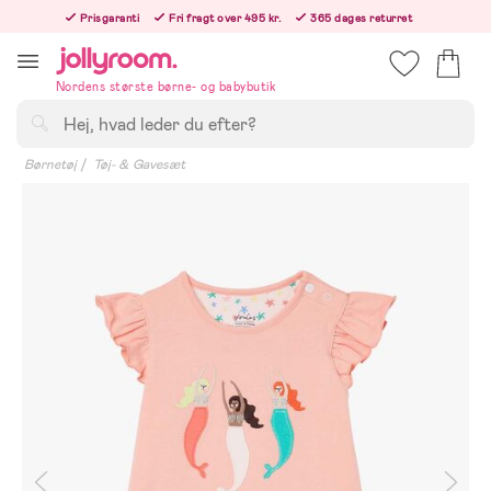
Hoppa
Prisgaranti
Fri fragt over 495 kr.
365 dages returret
till
Bestil nu, så sender vi samme hverdag!
innehållet
Nordens største børne- og babybutik
Søg
Børnetøj
Tøj- & Gavesæt