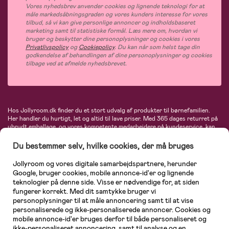
Vores nyhedsbrev anvender cookies og lignende teknologi for at
måle markedsåbningsgraden og vores kunders interesse for vores
tilbud, så vi kan give personlige annoncer og indholdsbaseret
marketing samt til statistiske formål. Læs mere om, hvordan vi
bruger og beskytter dine personoplysninger og cookies i vores
Privatlivspolicy
og
Cookiepolicy
. Du kan når som helst tage din
godkendelse af behandlingen af dine personoplysninger og cookies
tilbage ved at afmelde nyhedsbrevet.
Hos Jollyroom.dk finder du et stort udvalg af produkter til børnefamilien.
Her handler du hurtigt, let og altid til lave priser. Med 365 dages returret på
ubrudt emballage, og vores kompetente medarbejdere på kundeservice, kan
du føle dig helt tryg, når du handler hos os. I vores udvalg finder du
barnevogne, autostole, børne- og babytøj, produkter til gravide og ammende
Du bestemmer selv, hvilke cookies, der må bruges
mødre, indretning og inspiration, legetøj, babyudstyr og meget mere. Vi
tilbyder produkter fra velkendte varemærker som Britax, Maxi-Cosi, Baby
Jollyroom og vores digitale samarbejdspartnere, herunder
Jogger, BabyBjörn, Didriksons, KidKraft, Ergobaby, Phillips Avent, Neonate,
Google, bruger cookies, mobile annonce-id'er og lignende
Cybex, LEGO og mange flere. Kort sagt - et kæmpe sortiment venter på dig!
teknologier på denne side. Visse er nødvendige for, at siden
fungerer korrekt. Med dit samtykke bruger vi
personoplysninger til at måle annoncering samt til at vise
personaliserede og ikke-personaliserede annoncer. Cookies og
mobile annonce-id'er bruges derfor til både personaliseret og
ikke-personaliseret annoncering, samt til analyse og en