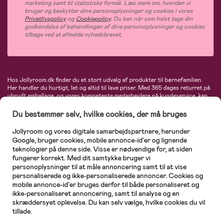
marketing samt til statistiske formål. Læs mere om, hvordan vi
bruger og beskytter dine personoplysninger og cookies i vores
Privatlivspolicy
og
Cookiepolicy
. Du kan når som helst tage din
godkendelse af behandlingen af dine personoplysninger og cookies
tilbage ved at afmelde nyhedsbrevet.
Hos Jollyroom.dk finder du et stort udvalg af produkter til børnefamilien.
Her handler du hurtigt, let og altid til lave priser. Med 365 dages returret på
ubrudt emballage, og vores kompetente medarbejdere på kundeservice, kan
du føle dig helt tryg, når du handler hos os. I vores udvalg finder du
barnevogne, autostole, børne- og babytøj, produkter til gravide og ammende
Du bestemmer selv, hvilke cookies, der må bruges
mødre, indretning og inspiration, legetøj, babyudstyr og meget mere. Vi
tilbyder produkter fra velkendte varemærker som Britax, Maxi-Cosi, Baby
Jollyroom og vores digitale samarbejdspartnere, herunder
Jogger, BabyBjörn, Didriksons, KidKraft, Ergobaby, Phillips Avent, Neonate,
Google, bruger cookies, mobile annonce-id'er og lignende
Cybex, LEGO og mange flere. Kort sagt - et kæmpe sortiment venter på dig!
teknologier på denne side. Visse er nødvendige for, at siden
fungerer korrekt. Med dit samtykke bruger vi
personoplysninger til at måle annoncering samt til at vise
personaliserede og ikke-personaliserede annoncer. Cookies og
mobile annonce-id'er bruges derfor til både personaliseret og
ikke-personaliseret annoncering, samt til analyse og en
skræddersyet oplevelse. Du kan selv vælge, hvilke cookies du vil
tillade.