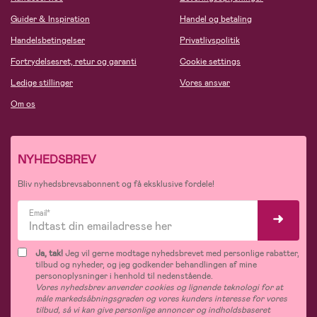
Guider & Inspiration
Handel og betaling
Handelsbetingelser
Privatlivspolitik
Fortrydelsesret, retur og garanti
Cookie settings
Ledige stillinger
Vores ansvar
Om os
NYHEDSBREV
Bliv nyhedsbrevsabonnent og få eksklusive fordele!
Email*
Ja, tak!
Jeg vil gerne modtage nyhedsbrevet med personlige rabatter,
tilbud og nyheder, og jeg godkender behandlingen af mine
personoplysninger i henhold til nedenstående.
Vores nyhedsbrev anvender cookies og lignende teknologi for at
måle markedsåbningsgraden og vores kunders interesse for vores
tilbud, så vi kan give personlige annoncer og indholdsbaseret