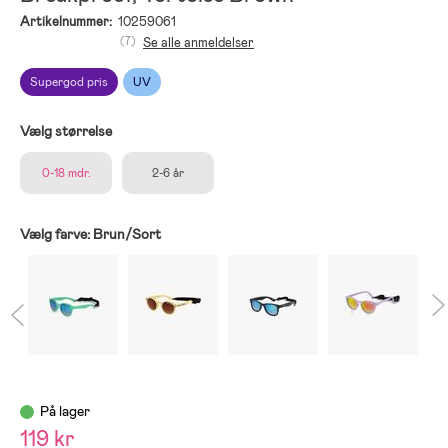
Artikelnummer:
10259061
(7)
Se alle anmeldelser
Supergod pris
UV
Vælg størrelse
0-18 mdr.
2-6 år
Vælg farve:
Brun/Sort
På lager
119 kr