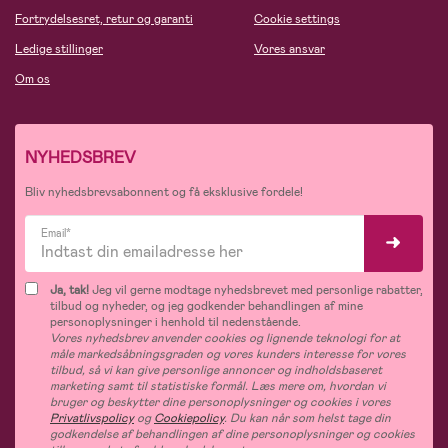
Fortrydelsesret, retur og garanti
Cookie settings
Ledige stillinger
Vores ansvar
Om os
NYHEDSBREV
Bliv nyhedsbrevsabonnent og få eksklusive fordele!
Email*
Ja, tak!
Jeg vil gerne modtage nyhedsbrevet med personlige rabatter,
tilbud og nyheder, og jeg godkender behandlingen af mine
personoplysninger i henhold til nedenstående.
Vores nyhedsbrev anvender cookies og lignende teknologi for at
måle markedsåbningsgraden og vores kunders interesse for vores
tilbud, så vi kan give personlige annoncer og indholdsbaseret
marketing samt til statistiske formål. Læs mere om, hvordan vi
bruger og beskytter dine personoplysninger og cookies i vores
Privatlivspolicy
og
Cookiepolicy
. Du kan når som helst tage din
godkendelse af behandlingen af dine personoplysninger og cookies