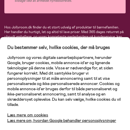
tilbage ved at afmelde nyhedsbrevet.
Hos Jollyroom.dk finder du et stort udvalg af produkter til børnefamilien.
Her handler du hurtigt, let og altid til lave priser. Med 365 dages returret på
ubrudt emballage, og vores kompetente medarbejdere på kundeservice, kan
du føle dig helt tryg, når du handler hos os. I vores udvalg finder du
barnevogne, autostole, børne- og babytøj, produkter til gravide og ammende
Du bestemmer selv, hvilke cookies, der må bruges
mødre, indretning og inspiration, legetøj, babyudstyr og meget mere. Vi
tilbyder produkter fra velkendte varemærker som Britax, Maxi-Cosi, Baby
Jollyroom og vores digitale samarbejdspartnere, herunder
Jogger, BabyBjörn, Didriksons, KidKraft, Ergobaby, Phillips Avent, Neonate,
Google, bruger cookies, mobile annonce-id'er og lignende
Cybex, LEGO og mange flere. Kort sagt - et kæmpe sortiment venter på dig!
teknologier på denne side. Visse er nødvendige for, at siden
fungerer korrekt. Med dit samtykke bruger vi
personoplysninger til at måle annoncering samt til at vise
personaliserede og ikke-personaliserede annoncer. Cookies og
mobile annonce-id'er bruges derfor til både personaliseret og
ikke-personaliseret annoncering, samt til analyse og en
skræddersyet oplevelse. Du kan selv vælge, hvilke cookies du vil
tillade.
Kundeservice
Læs mere om cookies
Læs mere om, hvordan Google behandler personoplysninger