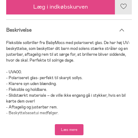
Læg i indkøbskurven
Beskrivelse
Fleksible solbriller fra BabyMocs med polariseret glas. De har høj UV-
beskyttelse, som beskytter dit barn mod solens stærke stråler og en
justerbar, aftagelig rem til at sørge for, at brillerne bliver siddende,
hvor de skal. Perfekte til solrige dage.
- UV400.
- Polariseret glas- perfekt til skarpt sollys.
- Klarere syn uden blænding.
- Fleksible og holdbare.
- Slidstærkt materiale – de ville ikke engang gå i stykker, hvis en bil
kørte dem over!
- Aftagelig og justerbar rem.
- Beskyttelsesetui medfølger.
- CE-mærket.
- BPA-fri.
Læs mere
- Genanvendt TPE.