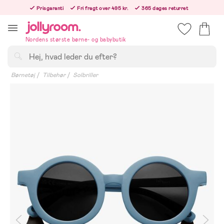
Hoppa
Prisgaranti
Fri fragt over 495 kr.
365 dages returret
till
Bestillinger efter kl. 12.00 sendes den følgende hverdag!
innehållet
Nordens største børne- og babybutik
Søg
Børnetøj
Tilbehør
Solbriller