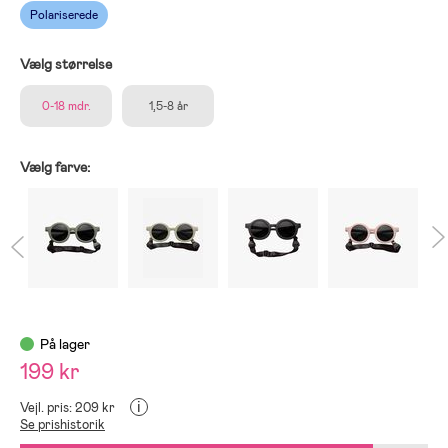
Polariserede
Vælg størrelse
0-18 mdr.
1,5-8 år
Vælg farve:
På lager
199 kr
i
Vejl. pris: 209 kr
Se prishistorik