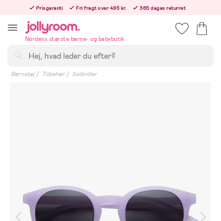
Hoppa
Prisgaranti
Fri fragt over 495 kr.
365 dages returret
till
Bestillinger efter kl. 12.00 sendes den følgende hverdag!
innehållet
Nordens største børne- og babybutik
Søg
Børnetøj
Tilbehør
Solbriller