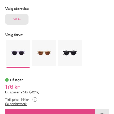
Vælg størrelse
1-8 år
Vælg farve:
På lager
176 kr
Du sparer 23 kr (-12%)
i
Tidl. pris: 199 kr
Se prishistorik