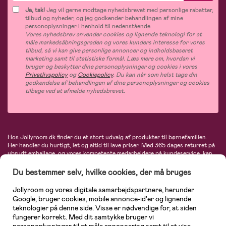
Ja, tak!
Jeg vil gerne modtage nyhedsbrevet med personlige rabatter,
tilbud og nyheder, og jeg godkender behandlingen af mine
personoplysninger i henhold til nedenstående.
Vores nyhedsbrev anvender cookies og lignende teknologi for at
måle markedsåbningsgraden og vores kunders interesse for vores
tilbud, så vi kan give personlige annoncer og indholdsbaseret
marketing samt til statistiske formål. Læs mere om, hvordan vi
bruger og beskytter dine personoplysninger og cookies i vores
Privatlivspolicy
og
Cookiepolicy
. Du kan når som helst tage din
godkendelse af behandlingen af dine personoplysninger og cookies
tilbage ved at afmelde nyhedsbrevet.
Hos Jollyroom.dk finder du et stort udvalg af produkter til børnefamilien.
Her handler du hurtigt, let og altid til lave priser. Med 365 dages returret på
ubrudt emballage, og vores kompetente medarbejdere på kundeservice, kan
du føle dig helt tryg, når du handler hos os. I vores udvalg finder du
barnevogne, autostole, børne- og babytøj, produkter til gravide og ammende
Du bestemmer selv, hvilke cookies, der må bruges
mødre, indretning og inspiration, legetøj, babyudstyr og meget mere. Vi
tilbyder produkter fra velkendte varemærker som Britax, Maxi-Cosi, Baby
Jollyroom og vores digitale samarbejdspartnere, herunder
Jogger, BabyBjörn, Didriksons, KidKraft, Ergobaby, Phillips Avent, Neonate,
Google, bruger cookies, mobile annonce-id'er og lignende
Cybex, LEGO og mange flere. Kort sagt - et kæmpe sortiment venter på dig!
teknologier på denne side. Visse er nødvendige for, at siden
fungerer korrekt. Med dit samtykke bruger vi