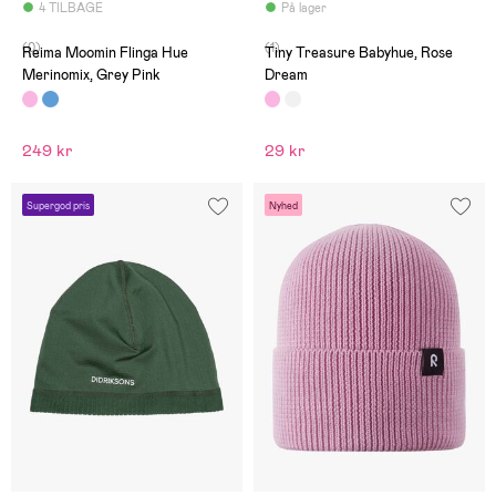
4 TILBAGE
På lager
(0)
(1)
Reima Moomin Flinga Hue
Tiny Treasure Babyhue, Rose
Merinomix, Grey Pink
Dream
249 kr
29 kr
Supergod pris
Nyhed