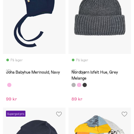
På lager
På lager
(0)
(6)
Joha Babyhue Merinould, Navy
Nordbjørn Isfelt Hue, Grey
Melange
99 kr
89 kr
Supergod pris