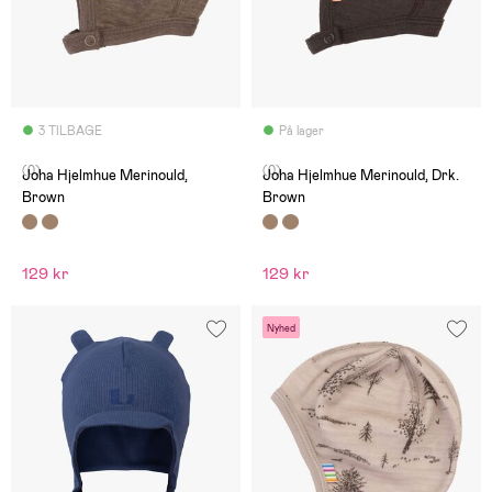
3 TILBAGE
På lager
(0)
(0)
Joha Hjelmhue Merinould,
Joha Hjelmhue Merinould, Drk.
Brown
Brown
129 kr
129 kr
Nyhed