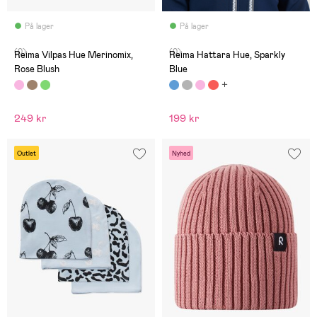
På lager
På lager
(0)
(0)
Reima Vilpas Hue Merinomix,
Reima Hattara Hue, Sparkly
Rose Blush
Blue
249 kr
199 kr
Outlet
Nyhed