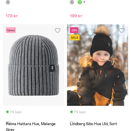
179 kr
199 kr
Nyhed
-29%
SALE
På lager
På lager
(0)
(4)
Reima Hattara Hue, Melange
Lindberg Sibo Hue Uld, Sort
Grey