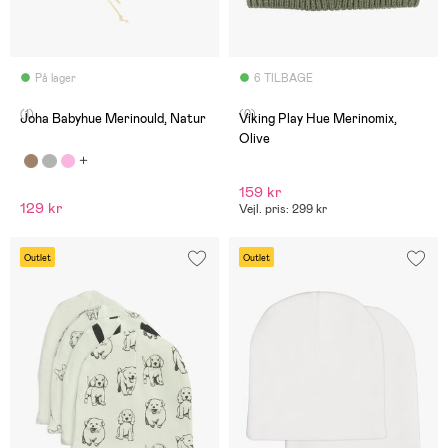
På lager
6 TILBAGE
(1)
(0)
Joha Babyhue Merinould, Natur
Viking Play Hue Merinomix,
Olive
159 kr
129 kr
Vejl. pris: 299 kr
Outlet
Outlet