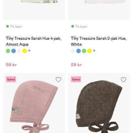
På lager
På lager
(11)
(11)
Tiny Treasure Sarah Hue 4-pak,
Tiny Treasure Sarah 2-pak Hue,
Almost Aqua
White
59 kr
29 kr
Nyhed
Nyhed