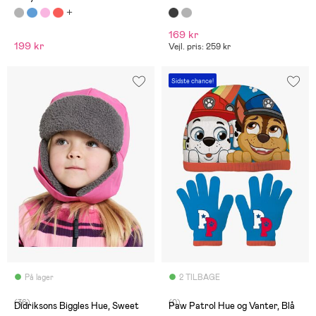
169 kr
199 kr
Vejl. pris: 259 kr
Sidste chance!
På lager
2 TILBAGE
(36)
(0)
Didriksons Biggles Hue, Sweet
Paw Patrol Hue og Vanter, Blå