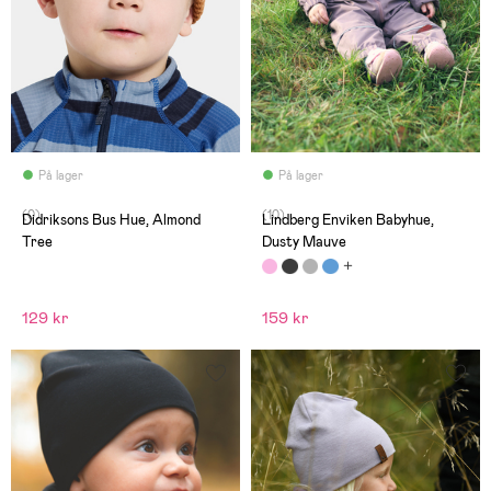
På lager
På lager
(0)
(10)
Didriksons Bus Hue, Almond
Lindberg Enviken Babyhue,
Tree
Dusty Mauve
129 kr
159 kr