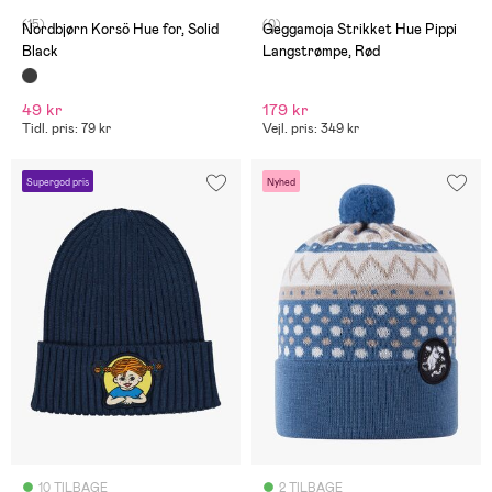
(15)
(0)
Nordbjørn Korsö Hue for, Solid
Geggamoja Strikket Hue Pippi
Black
Langstrømpe, Rød
49 kr
179 kr
Tidl. pris: 79 kr
Vejl. pris: 349 kr
Supergod pris
Nyhed
10 TILBAGE
2 TILBAGE