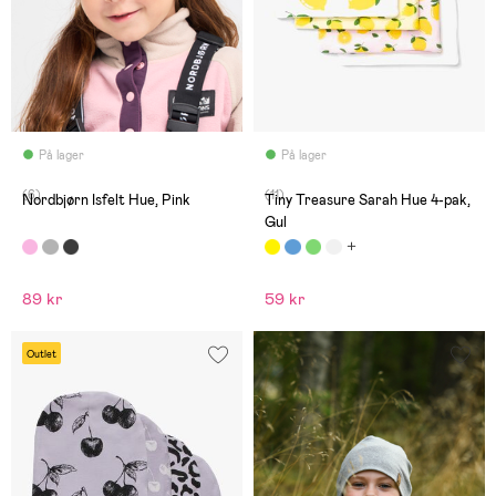
På lager
På lager
(6)
(11)
Nordbjørn Isfelt Hue, Pink
Tiny Treasure Sarah Hue 4-pak,
Gul
89 kr
59 kr
Outlet