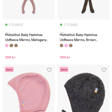
3 TILBAGE
3 TILBAGE
(0)
(0)
Huttelihut Baby Hjelmhue
Huttelihut Baby Hjelmhue
Uldfleece Merino, Mahogany
Uldfleece Merino, Brown
Rose
Melange
199 kr
199 kr
Nyhed
Nyhed