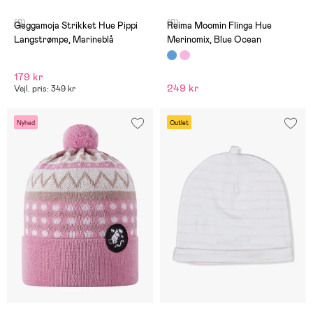
(0)
(0)
Geggamoja Strikket Hue Pippi
Reima Moomin Flinga Hue
Langstrømpe, Marineblå
Merinomix, Blue Ocean
179 kr
249 kr
Vejl. pris: 349 kr
Nyhed
Outlet