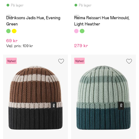
På lager
På lager
(0)
(0)
Didriksons Jadis Hue, Evening
Reima Reissari Hue Merinould,
Green
Light Heather
69 kr
279 kr
Vejl. pris: 109 kr
Nyhed
Nyhed