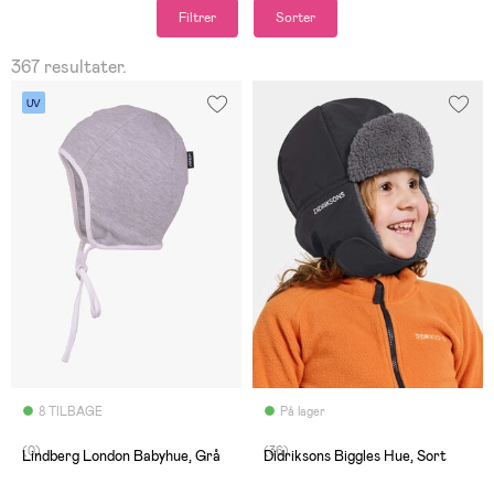
Filtrer
Sorter
367 resultater.
UV
8 TILBAGE
På lager
(0)
(36)
Lindberg London Babyhue, Grå
Didriksons Biggles Hue, Sort