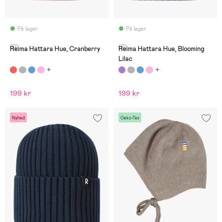
På lager
På lager
(0)
(0)
Reima Hattara Hue, Cranberry
Reima Hattara Hue, Blooming
Lilac
199 kr
199 kr
Nyhed
Oeko-Tex