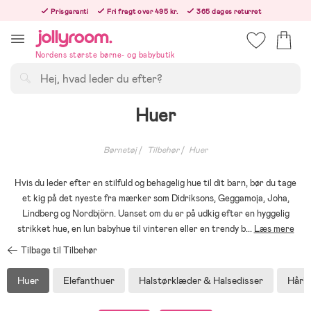
Hoppa
Prisgaranti
Fri fragt over 495 kr.
365 dages returret
till
Bestillinger efter kl. 12.00 sendes den følgende hverdag!
innehållet
Nordens største børne- og babybutik
Søg
Huer
Børnetøj
Tilbehør
Huer
Hvis du leder efter en stilfuld og behagelig hue til dit barn, bør du tage
et kig på det nyeste fra mærker som Didriksons, Geggamoja, Joha,
Lindberg og Nordbjörn. Uanset om du er på udkig efter en hyggelig
strikket hue, en lun babyhue til vinteren eller en trendy b
...
Læs mere
Tilbage til Tilbehør
Huer
Elefanthuer
Halstørklæder & Halsedisser
Hårbø