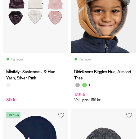
På lager
På lager
(0)
(36)
MiniMys Savlesmæk & Hue
Didriksons Biggles Hue, Almond
Yarn, Silver Pink
Tree
139 kr
89 kr
Vejl. pris: 159 kr
Oeko-Tex