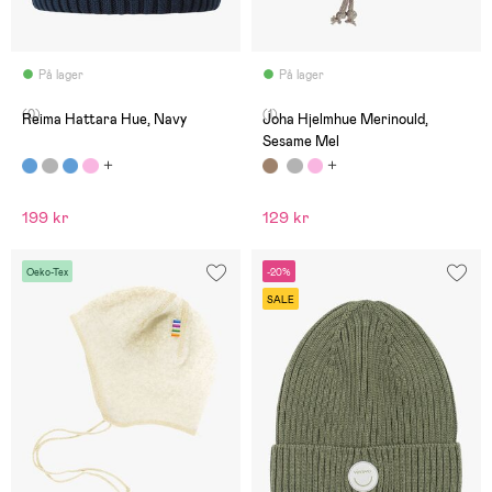
På lager
På lager
(0)
(1)
Reima Hattara Hue, Navy
Joha Hjelmhue Merinould,
Sesame Mel
199 kr
129 kr
Oeko-Tex
-20%
SALE