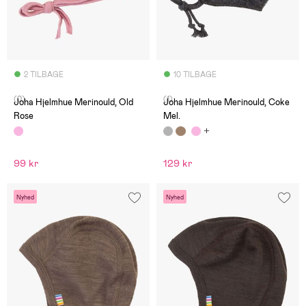
2 TILBAGE
10 TILBAGE
(0)
(1)
Joha Hjelmhue Merinould, Old
Joha Hjelmhue Merinould, Coke
Rose
Mel.
99 kr
129 kr
Nyhed
Nyhed