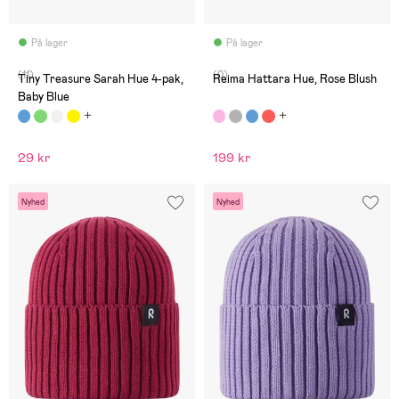
På lager
På lager
(11)
(0)
Tiny Treasure Sarah Hue 4-pak,
Reima Hattara Hue, Rose Blush
Baby Blue
29 kr
199 kr
Nyhed
Nyhed