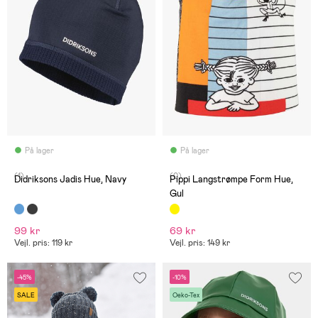
På lager
På lager
(1)
(0)
Didriksons Jadis Hue, Navy
Pippi Langstrømpe Form Hue,
Gul
99 kr
69 kr
Vejl. pris: 119 kr
Vejl. pris: 149 kr
-45%
-10%
SALE
Oeko-Tex