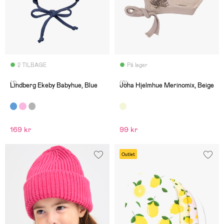
2 TILBAGE
På lager
(1)
(0)
Lindberg Ekeby Babyhue, Blue
Joha Hjelmhue Merinomix, Beige
169 kr
99 kr
Outlet