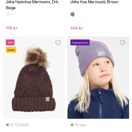
(0)
(0)
Joha Hjelmhue Merinomix, Drk.
Joha Hue Merinould, Brown
Beige
119 kr
149 kr
-54%
Supergod pris
Outlet
10 TILBAGE
På lager