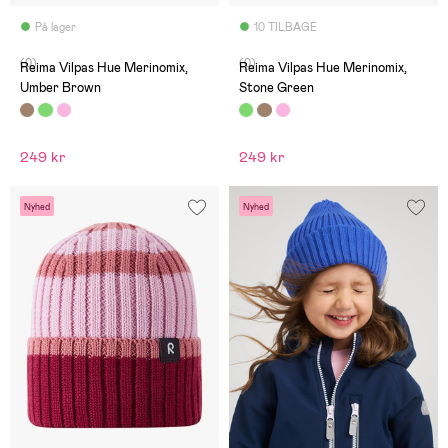
På lager
10 TILBAGE
(0)
(0)
Reima Vilpas Hue Merinomix,
Reima Vilpas Hue Merinomix,
Umber Brown
Stone Green
249 kr
249 kr
Nyhed
Nyhed