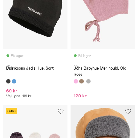
På lager
På lager
(1)
(1)
Didriksons Jadis Hue, Sort
Joha Babyhue Merinould, Old
Rose
69 kr
129 kr
Vejl. pris: 119 kr
Outlet