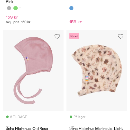
Pink
139 kr
159 kr
Vejl. pris: 159 kr
Nyhed
8 TILBAGE
På lager
(0)
(0)
Joha Hjelmhue, Old Rose
Joha Hjelmhue Merinould, Light