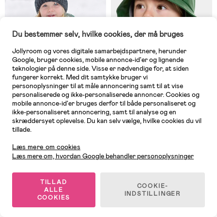
Du bestemmer selv, hvilke cookies, der må bruges
Jollyroom og vores digitale samarbejdspartnere, herunder
Google, bruger cookies, mobile annonce-id'er og lignende
teknologier på denne side. Visse er nødvendige for, at siden
fungerer korrekt. Med dit samtykke bruger vi
personoplysninger til at måle annoncering samt til at vise
personaliserede og ikke-personaliserede annoncer. Cookies og
mobile annonce-id'er bruges derfor til både personaliseret og
På lager
På lager
ikke-personaliseret annoncering, samt til analyse og en
skræddersyet oplevelse. Du kan selv vælge, hvilke cookies du vil
(1)
(14)
Lindberg Roxtuna Hue Uld,
Didriksons Regnhat, Pine Green
tillade.
Kundeservice
Anthracite
Læs mere om cookies
Læs mere om, hvordan Google behandler personoplysninger
99 kr
79 kr
Vejl. pris: 189 kr
Vejl. pris: 179 kr
TILLAD
COOKIE-
ALLE
INDSTILLINGER
COOKIES
1
/
7