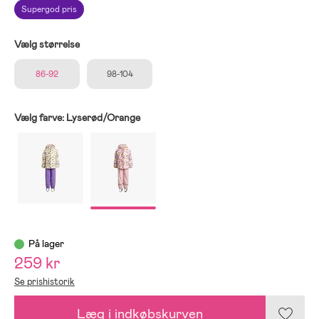
Supergod pris
Vælg størrelse
86-92
98-104
Vælg farve:
Lyserød/Orange
På lager
259 kr
Se prishistorik
Læg i indkøbskurven