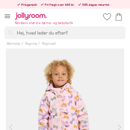
Hoppa
Prisgaranti
Fri fragt over 495 kr.
365 dages returret
till
Bestil i dag, så sender vi lige efter helligdagen
innehållet
Nordens største børne- og babybutik
Søg
Børnetøj
Regntøj
Regnsæt