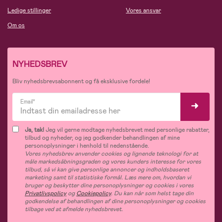
Ledige stillinger
Vores ansvar
Om os
NYHEDSBREV
Bliv nyhedsbrevsabonnent og få eksklusive fordele!
Email*
Ja, tak!
Jeg vil gerne modtage nyhedsbrevet med personlige rabatter,
tilbud og nyheder, og jeg godkender behandlingen af mine
personoplysninger i henhold til nedenstående.
Vores nyhedsbrev anvender cookies og lignende teknologi for at
måle markedsåbningsgraden og vores kunders interesse for vores
tilbud, så vi kan give personlige annoncer og indholdsbaseret
marketing samt til statistiske formål. Læs mere om, hvordan vi
bruger og beskytter dine personoplysninger og cookies i vores
Privatlivspolicy
og
Cookiepolicy
. Du kan når som helst tage din
godkendelse af behandlingen af dine personoplysninger og cookies
tilbage ved at afmelde nyhedsbrevet.