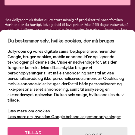
Hos Jollyroom.dk finder du et stort udvalg af produkter til børnefamilien.
Her handler du hurtigt, let og altid til lave priser. Med 365 dages returret på
ubrudt emballage, og vores kompetente medarbejdere på kundeservice, kan
du føle dig helt tryg, når du handler hos os. I vores udvalg finder du
barnevogne, autostole, børne- og babytøj, produkter til gravide og ammende
Du bestemmer selv, hvilke cookies, der må bruges
mødre, indretning og inspiration, legetøj, babyudstyr og meget mere. Vi
tilbyder produkter fra velkendte varemærker som Britax, Maxi-Cosi, Baby
Jollyroom og vores digitale samarbejdspartnere, herunder
Jogger, BabyBjörn, Didriksons, KidKraft, Ergobaby, Phillips Avent, Neonate,
Google, bruger cookies, mobile annonce-id'er og lignende
Cybex, LEGO og mange flere. Kort sagt - et kæmpe sortiment venter på dig!
teknologier på denne side. Visse er nødvendige for, at siden
fungerer korrekt. Med dit samtykke bruger vi
personoplysninger til at måle annoncering samt til at vise
personaliserede og ikke-personaliserede annoncer. Cookies og
mobile annonce-id'er bruges derfor til både personaliseret og
ikke-personaliseret annoncering, samt til analyse og en
skræddersyet oplevelse. Du kan selv vælge, hvilke cookies du vil
tillade.
Kundeservice
Læs mere om cookies
Læs mere om, hvordan Google behandler personoplysninger
TILLAD