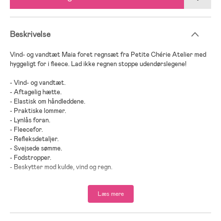
Beskrivelse
Vind- og vandtæt Maia foret regnsæt fra Petite Chérie Atelier med
hyggeligt for i fleece. Lad ikke regnen stoppe udendørslegene!
- Vind- og vandtæt.
- Aftagelig hætte.
- Elastisk om håndleddene.
- Praktiske lommer.
- Lynlås foran.
- Fleecefor.
- Refleksdetaljer.
- Svejsede sømme.
- Fodstropper.
- Beskytter mod kulde, vind og regn.
- 100 % PU.
Læs mere
- For: 100 % polyester.