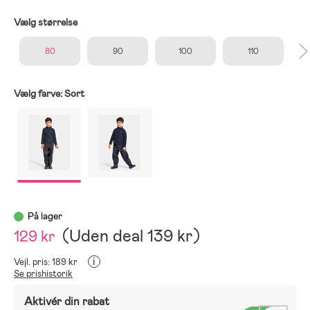
Vælg størrelse
80
90
100
110
Vælg farve:
Sort
På lager
(
Uden deal
139 kr
)
129 kr
i
Vejl. pris: 189 kr
Se prishistorik
Aktivér din rabat