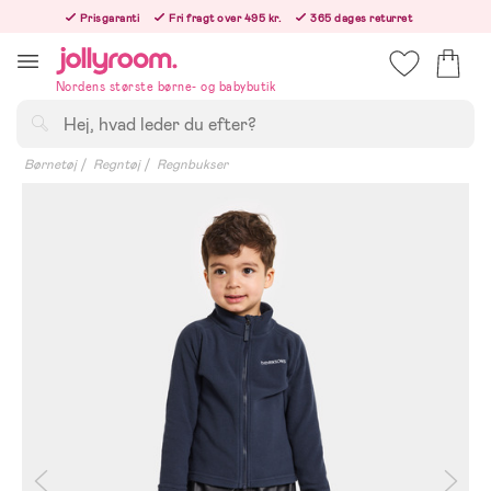
Hoppa
Prisgaranti
Fri fragt over 495 kr.
365 dages returret
till
Bestillinger efter kl. 12.00 sendes den følgende hverdag!
innehållet
Nordens største børne- og babybutik
Søg
Børnetøj
Regntøj
Regnbukser