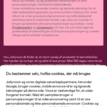
tilbud og nyheder, og jeg godkender behandlingen af mine
personoplysninger i henhold til nedenstående.
Vores nyhedsbrev anvender cookies og lignende teknologi for at
måle markedsåbningsgraden og vores kunders interesse for vores
tilbud, så vi kan give personlige annoncer og indholdsbaseret
marketing samt til statistiske formål. Læs mere om, hvordan vi
bruger og beskytter dine personoplysninger og cookies i vores
Privatlivspolicy
og
Cookiepolicy
. Du kan når som helst tage din
godkendelse af behandlingen af dine personoplysninger og cookies
tilbage ved at afmelde nyhedsbrevet.
Hos Jollyroom.dk finder du et stort udvalg af produkter til børnefamilien.
Her handler du hurtigt, let og altid til lave priser. Med 365 dages returret på
ubrudt emballage, og vores kompetente medarbejdere på kundeservice, kan
du føle dig helt tryg, når du handler hos os. I vores udvalg finder du
barnevogne, autostole, børne- og babytøj, produkter til gravide og ammende
Du bestemmer selv, hvilke cookies, der må bruges
mødre, indretning og inspiration, legetøj, babyudstyr og meget mere. Vi
tilbyder produkter fra velkendte varemærker som Britax, Maxi-Cosi, Baby
Jollyroom og vores digitale samarbejdspartnere, herunder
Jogger, BabyBjörn, Didriksons, KidKraft, Ergobaby, Phillips Avent, Neonate,
Google, bruger cookies, mobile annonce-id'er og lignende
Cybex, LEGO og mange flere. Kort sagt - et kæmpe sortiment venter på dig!
teknologier på denne side. Visse er nødvendige for, at siden
fungerer korrekt. Med dit samtykke bruger vi
personoplysninger til at måle annoncering samt til at vise
personaliserede og ikke-personaliserede annoncer. Cookies og