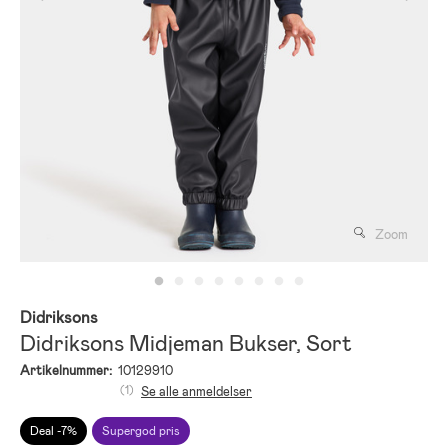
Zoom
Didriksons
Didriksons Midjeman Bukser, Sort
Artikelnummer:
10129910
(1)
Se alle anmeldelser
Deal -7%
Supergod pris