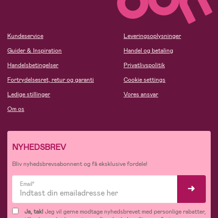
Kundeservice
Leveringsoplysninger
Guider & Inspiration
Handel og betaling
Handelsbetingelser
Privatlivspolitik
Fortrydelsesret, retur og garanti
Cookie settings
Ledige stillinger
Vores ansvar
Om os
NYHEDSBREV
Bliv nyhedsbrevsabonnent og få eksklusive fordele!
Email*
Ja, tak!
Jeg vil gerne modtage nyhedsbrevet med personlige rabatter,