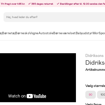
Fri fragt over 495 kr.
365 dages returret
Bestillinger efter kl. 12.00 sendes den 
Søg
øj
Børnetøj
Børnesko
Vogne
Autostole
Børneværelset
Babyudstyr
Mor
Spo
Didriksons
Didriks
Artikelnumme
Vælg størrel
90
10
Vælg farve: