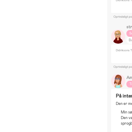
Didriksons T
Oprindeligt p
st
S
Bo
T
Didriksons T
b
Oprindeligt po
Am
T
På inte
Den er me
Min sø
Den va
sprogb