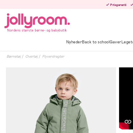
Hoppa
Prisgaranti
till
innehållet
Nordens største børne- og babybutik
Nyheder
Back to school
Gaver
Leget
Børnetøj
Overtøj
Flyverdragter