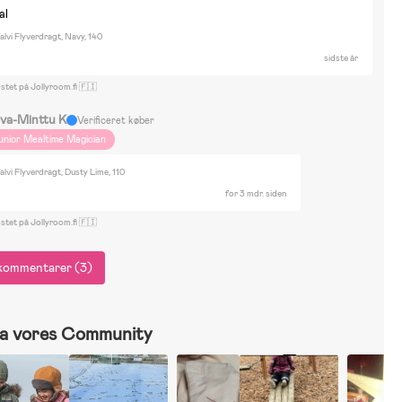
al
alvi Flyverdragt, Navy, 140
sidste år
stet på Jollyroom.fi 🇫🇮
rva-Minttu K
Verificeret køber
unior Mealtime Magician
alvi Flyverdragt, Dusty Lime, 110
for 3 mdr. siden
stet på Jollyroom.fi 🇫🇮
e kommentarer (3)
a vores Community