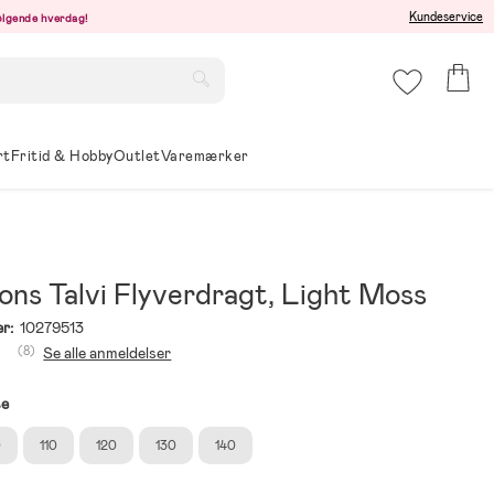
Kundeservice
følgende hverdag!
rt
Fritid & Hobby
Outlet
Varemærker
ons Talvi Flyverdragt, Light Moss
r:
10279513
(8)
Se alle anmeldelser
se
0
110
120
130
140