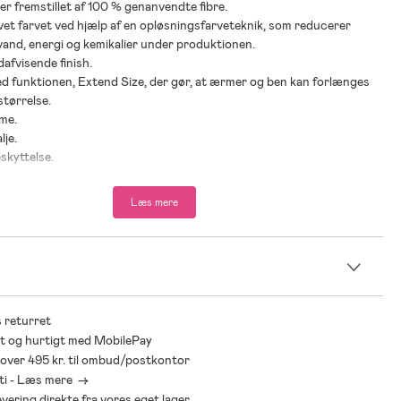
 er fremstillet af 100 % genanvendte fibre.
evet farvet ved hjælp af en opløsningsfarveteknik, som reducerer
vand, energi og kemikalier under produktionen.
dafvisende finish.
d funktionen, Extend Size, der gør, at ærmer og ben kan forlænges
størrelse.
me.
lje.
skyttelse.
 ankler og håndled.
 pasform.
Læs mere
og justerbare fodstropper.
e detaljer.
ætte.
n
 polyamid.
100 % polyester.
 returret
polyamid.
t og hurtigt med MobilePay
00 % silikone.
* over 495 kr. til ombud/postkontor
ti - Læs mere ->
levering direkte fra vores eget lager