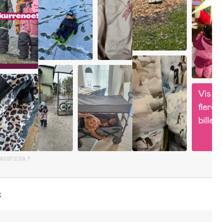
Vis 
flere 
billed
GAMIFIERA.®
k