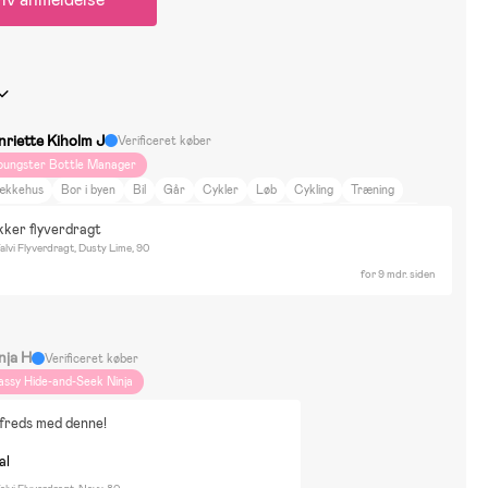
nriette Kiholm J
Verificeret køber
oungster Bottle Manager
ækkehus
Bor i byen
Bil
Går
Cykler
Løb
Cykling
Træning
arverigt
Neutrale farver
DIY-projekter
Dyr og natur
Mad og drikke
kker flyverdragt
jem og have
Film og litteratur
Indretning
Sport
Bluey
Byggare Bob
alvi Flyverdragt, Dusty Lime, 90
ino Ranch
Greta Gris
Hot Wheels
John Deere
Jurassic World
for 9 mdr. siden
amma Mu och Kråkan
PJ Masks
Toy Story
Disney Bambi
Puslespil
yggesæt & LEGO
Cykling
Dukker & bamser
Rolleleg
Udklædning
mmaljunga
nja H
Verificeret køber
assy Hide-and-Seek Ninja
lfreds med denne!
al