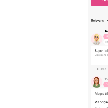
Relevans
He
Y
R
F
Super læ
H
Didriksons T
D
M
0 likes
B
E
Ro
S
Meget ti
Vis origin