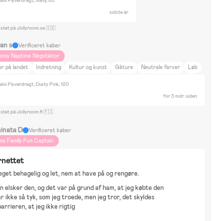
alvi Flyverdragt, Navy, 80
sidste år
ostet på Jollyroom.se 🇸🇪
ran s
Verificeret køber
assy Naptime Negotiator
r på landet
Indretning
Kultur og kunst
Gåture
Neutrale farver
Løb
ræning
Lady och Lufsen
Byggesæt & LEGO
Cykling
Dukker & bamser
alvi Flyverdragt, Dusty Pink, 120
eemoo
for 3 mdr. siden
stet på Jollyroom.fi 🇫🇮
inata D
Verificeret køber
iny Family Fun Captain
rnettet
get behagelig og let, nem at have på og rengøre.
n elsker den, og det var på grund af ham, at jeg købte den
r ikke så tyk, som jeg troede, men jeg tror, det skyldes
arrieren, at jeg ikke rigtig