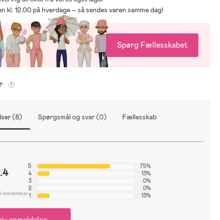
den kl. 12.00 på hverdage – så sendes varen samme dag!
Spørg Fællesskabet
er
ser (8)
Spørgsmål og svar (0)
Fællesskab
5
75%
.4
4
13%
3
0%
2
0%
8 anmeldelser
1
13%
iv anmeldelse