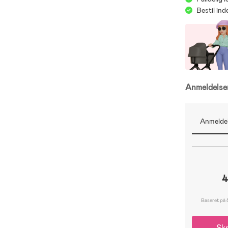
Bestil in
Anmeldels
Anmeldel
4
Baseret på 
Skr