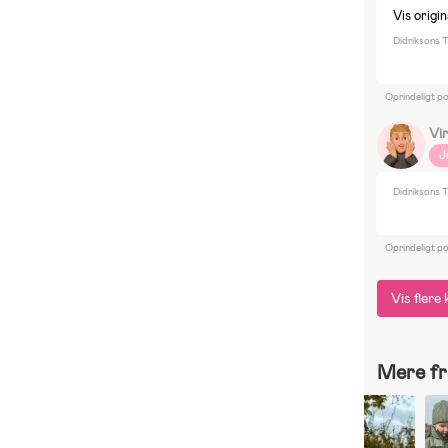
Vis origin
Didriksons T
Oprindeligt po
Vi
J
Didriksons T
Oprindeligt po
Vis fler
Mere fr