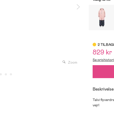
2 TILBAG
829 kr
Se prishistor
Zoom
Beskrivelse
Talvi flyverdr
vejr!