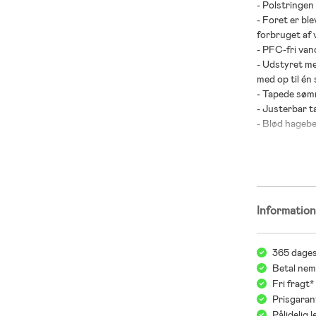
- Polstringen
- Foret er bl
forbruget af 
- PFC-fri van
- Udstyret me
med op til én 
- Tapede søm
- Justerbar ta
- Blød hagebe
- Elastisk om
- Ergonomisk
- Aftagelige 
- Reflekterend
- Aftagelig h
Informatio
- Skal: 100 %
- Polstring: 
365 dages
- For: 100 % 
Betal nem
- Fodstrop: 1
Fri fragt
Prisgaran
Pålidelig 