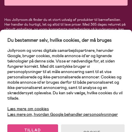
Hos Jollyroom.dk finder du et stort udvalg af produkter til børnefamilien.
Her handler du hurtigt, let og altid til lave priser. Med 365 dages returret på
ubrudt emballage, og vores kompetente medarbejdere på kundeservice, kan
du føle dig helt tryg, når du handler hos os. I vores udvalg finder du
barnevogne, autostole, børne- og babytøj, produkter til gravide og ammende
Du bestemmer selv, hvilke cookies, der må bruges
mødre, indretning og inspiration, legetøj, babyudstyr og meget mere. Vi
tilbyder produkter fra velkendte varemærker som Britax, Maxi-Cosi, Baby
Jollyroom og vores digitale samarbejdspartnere, herunder
Jogger, BabyBjörn, Didriksons, KidKraft, Ergobaby, Phillips Avent, Neonate,
Google, bruger cookies, mobile annonce-id'er og lignende
Cybex, LEGO og mange flere. Kort sagt - et kæmpe sortiment venter på dig!
teknologier på denne side. Visse er nødvendige for, at siden
fungerer korrekt. Med dit samtykke bruger vi
personoplysninger til at måle annoncering samt til at vise
personaliserede og ikke-personaliserede annoncer. Cookies og
mobile annonce-id'er bruges derfor til både personaliseret og
ikke-personaliseret annoncering, samt til analyse og en
skræddersyet oplevelse. Du kan selv vælge, hvilke cookies du vil
tillade.
Kundeservice
Læs mere om cookies
Læs mere om, hvordan Google behandler personoplysninger
TILLAD