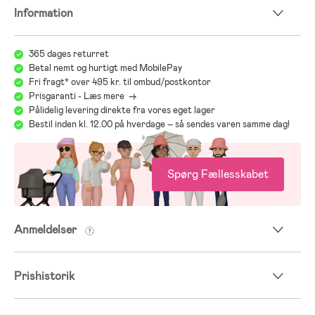
- Overdel: polyester, PU, gummi.
Information
- Ydersål: gummi, EVA.
365 dages returret
Betal nemt og hurtigt med MobilePay
Fri fragt* over 495 kr. til ombud/postkontor
Prisgaranti - Læs mere ->
Pålidelig levering direkte fra vores eget lager
Bestil inden kl. 12.00 på hverdage – så sendes varen samme dag!
Spørg Fællesskabet
Anmeldelser
Prishistorik