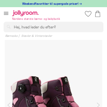
Hoppa
⁠ Weekendfavoritter til supergode priser! →
till
innehållet
Nordens største børne- og babybutik
Søg
Børnesko
Støvler & Vinterstøvler