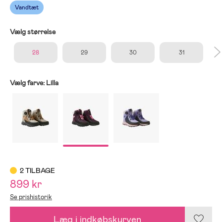
Vandtæt
Vælg størrelse
28
29
30
31
Vælg farve:
Lilla
2 TILBAGE
899 kr
Se prishistorik
Læg i indkøbskurven