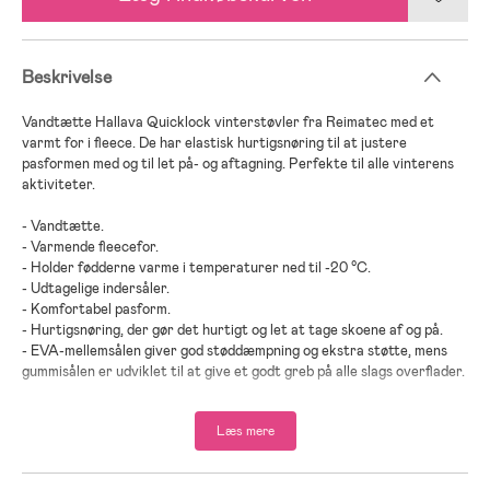
Beskrivelse
Vandtætte Hallava Quicklock vinterstøvler fra Reimatec med et
varmt for i fleece. De har elastisk hurtigsnøring til at justere
pasformen med og til let på- og aftagning. Perfekte til alle vinterens
aktiviteter.
- Vandtætte.
- Varmende fleecefor.
- Holder fødderne varme i temperaturer ned til -20 °C.
- Udtagelige indersåler.
- Komfortabel pasform.
- Hurtigsnøring, der gør det hurtigt og let at tage skoene af og på.
- EVA-mellemsålen giver god støddæmpning og ekstra støtte, mens
gummisålen er udviklet til at give et godt greb på alle slags overflader.
- Veganske.
- Fri for Fluorcarboner.
Læs mere
- PVC-fri.
- Indeholder genanvendte materialer.