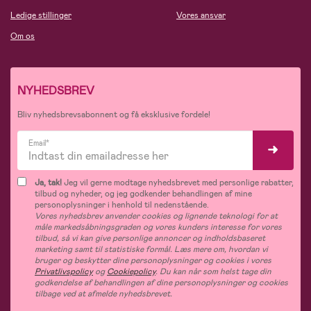
Ledige stillinger
Vores ansvar
Om os
NYHEDSBREV
Bliv nyhedsbrevsabonnent og få eksklusive fordele!
Email*
Ja, tak!
Jeg vil gerne modtage nyhedsbrevet med personlige rabatter,
tilbud og nyheder, og jeg godkender behandlingen af mine
personoplysninger i henhold til nedenstående.
Vores nyhedsbrev anvender cookies og lignende teknologi for at
måle markedsåbningsgraden og vores kunders interesse for vores
tilbud, så vi kan give personlige annoncer og indholdsbaseret
marketing samt til statistiske formål. Læs mere om, hvordan vi
bruger og beskytter dine personoplysninger og cookies i vores
Privatlivspolicy
og
Cookiepolicy
. Du kan når som helst tage din
godkendelse af behandlingen af dine personoplysninger og cookies
tilbage ved at afmelde nyhedsbrevet.