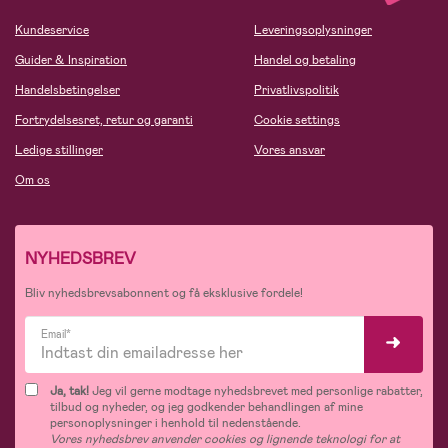
Kundeservice
Leveringsoplysninger
Guider & Inspiration
Handel og betaling
Handelsbetingelser
Privatlivspolitik
Fortrydelsesret, retur og garanti
Cookie settings
Ledige stillinger
Vores ansvar
Om os
NYHEDSBREV
Bliv nyhedsbrevsabonnent og få eksklusive fordele!
Email*
Ja, tak!
Jeg vil gerne modtage nyhedsbrevet med personlige rabatter,
tilbud og nyheder, og jeg godkender behandlingen af mine
personoplysninger i henhold til nedenstående.
Vores nyhedsbrev anvender cookies og lignende teknologi for at