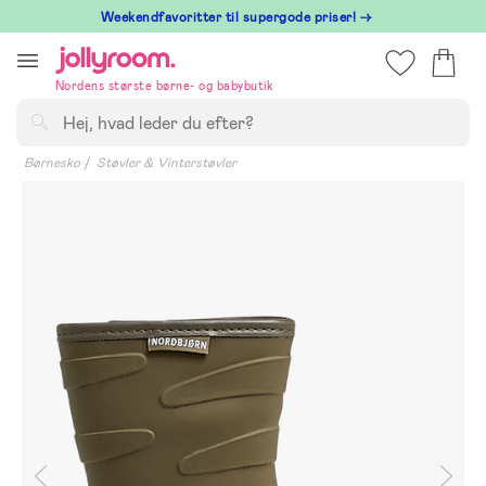
Hoppa
⁠ Weekendfavoritter til supergode priser! →
till
innehållet
Nordens største børne- og babybutik
Søg
Børnesko
Støvler & Vinterstøvler