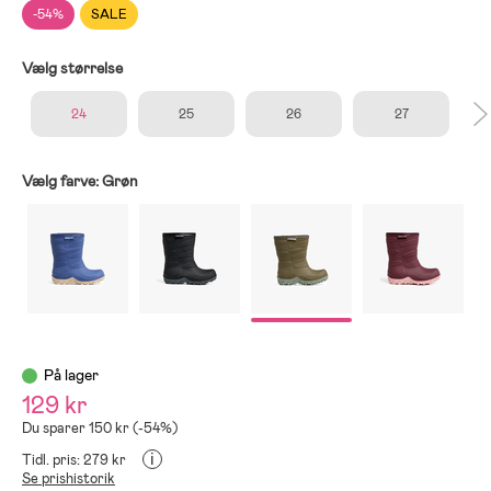
-54%
SALE
Vælg størrelse
24
25
26
27
Vælg farve:
Grøn
På lager
129 kr
Du sparer 150 kr (-54%)
i
Tidl. pris: 279 kr
Se prishistorik