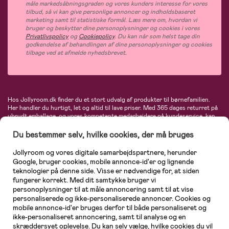
måle markedsåbningsgraden og vores kunders interesse for vores
tilbud, så vi kan give personlige annoncer og indholdsbaseret
marketing samt til statistiske formål. Læs mere om, hvordan vi
bruger og beskytter dine personoplysninger og cookies i vores
Privatlivspolicy
og
Cookiepolicy
. Du kan når som helst tage din
godkendelse af behandlingen af dine personoplysninger og cookies
tilbage ved at afmelde nyhedsbrevet.
Hos Jollyroom.dk finder du et stort udvalg af produkter til børnefamilien.
Her handler du hurtigt, let og altid til lave priser. Med 365 dages returret på
ubrudt emballage, og vores kompetente medarbejdere på kundeservice, kan
du føle dig helt tryg, når du handler hos os. I vores udvalg finder du
barnevogne, autostole, børne- og babytøj, produkter til gravide og ammende
Du bestemmer selv, hvilke cookies, der må bruges
mødre, indretning og inspiration, legetøj, babyudstyr og meget mere. Vi
tilbyder produkter fra velkendte varemærker som Britax, Maxi-Cosi, Baby
Jollyroom og vores digitale samarbejdspartnere, herunder
Jogger, BabyBjörn, Didriksons, KidKraft, Ergobaby, Phillips Avent, Neonate,
Google, bruger cookies, mobile annonce-id'er og lignende
Cybex, LEGO og mange flere. Kort sagt - et kæmpe sortiment venter på dig!
teknologier på denne side. Visse er nødvendige for, at siden
fungerer korrekt. Med dit samtykke bruger vi
personoplysninger til at måle annoncering samt til at vise
personaliserede og ikke-personaliserede annoncer. Cookies og
mobile annonce-id'er bruges derfor til både personaliseret og
ikke-personaliseret annoncering, samt til analyse og en
skræddersyet oplevelse. Du kan selv vælge, hvilke cookies du vil