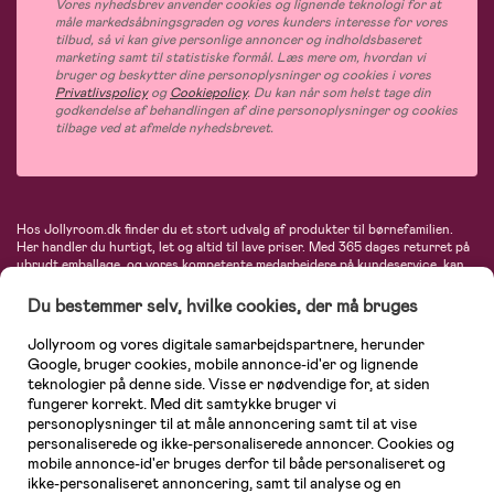
Vores nyhedsbrev anvender cookies og lignende teknologi for at
måle markedsåbningsgraden og vores kunders interesse for vores
tilbud, så vi kan give personlige annoncer og indholdsbaseret
marketing samt til statistiske formål. Læs mere om, hvordan vi
bruger og beskytter dine personoplysninger og cookies i vores
Privatlivspolicy
og
Cookiepolicy
. Du kan når som helst tage din
godkendelse af behandlingen af dine personoplysninger og cookies
tilbage ved at afmelde nyhedsbrevet.
Hos Jollyroom.dk finder du et stort udvalg af produkter til børnefamilien.
Her handler du hurtigt, let og altid til lave priser. Med 365 dages returret på
ubrudt emballage, og vores kompetente medarbejdere på kundeservice, kan
du føle dig helt tryg, når du handler hos os. I vores udvalg finder du
barnevogne, autostole, børne- og babytøj, produkter til gravide og ammende
Du bestemmer selv, hvilke cookies, der må bruges
mødre, indretning og inspiration, legetøj, babyudstyr og meget mere. Vi
tilbyder produkter fra velkendte varemærker som Britax, Maxi-Cosi, Baby
Jollyroom og vores digitale samarbejdspartnere, herunder
Jogger, BabyBjörn, Didriksons, KidKraft, Ergobaby, Phillips Avent, Neonate,
Google, bruger cookies, mobile annonce-id'er og lignende
Cybex, LEGO og mange flere. Kort sagt - et kæmpe sortiment venter på dig!
teknologier på denne side. Visse er nødvendige for, at siden
fungerer korrekt. Med dit samtykke bruger vi
personoplysninger til at måle annoncering samt til at vise
personaliserede og ikke-personaliserede annoncer. Cookies og
mobile annonce-id'er bruges derfor til både personaliseret og
ikke-personaliseret annoncering, samt til analyse og en