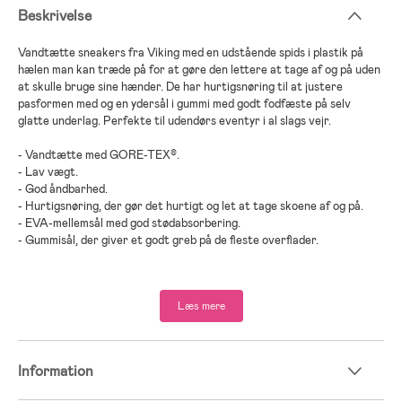
Beskrivelse
Vandtætte sneakers fra Viking med en udstående spids i plastik på
hælen man kan træde på for at gøre den lettere at tage af og på uden
at skulle bruge sine hænder. De har hurtigsnøring til at justere
pasformen med og en ydersål i gummi med godt fodfæste på selv
glatte underlag. Perfekte til udendørs eventyr i al slags vejr.
- Vandtætte med GORE-TEX®.
- Lav vægt.
- God åndbarhed.
- Hurtigsnøring, der gør det hurtigt og let at tage skoene af og på.
- EVA-mellemsål med god stødabsorbering.
- Gummisål, der giver et godt greb på de fleste overflader.
- Vinder af ISPO-pris 2025.
Læs mere
- Naturgummi, EVA, Gore-Tex.
Information