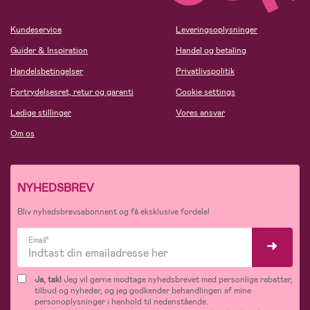
Kundeservice
Leveringsoplysninger
Guider & Inspiration
Handel og betaling
Handelsbetingelser
Privatlivspolitik
Fortrydelsesret, retur og garanti
Cookie settings
Ledige stillinger
Vores ansvar
Om os
NYHEDSBREV
Bliv nyhedsbrevsabonnent og få eksklusive fordele!
Email*
Ja, tak!
Jeg vil gerne modtage nyhedsbrevet med personlige rabatter,
tilbud og nyheder, og jeg godkender behandlingen af mine
personoplysninger i henhold til nedenstående.