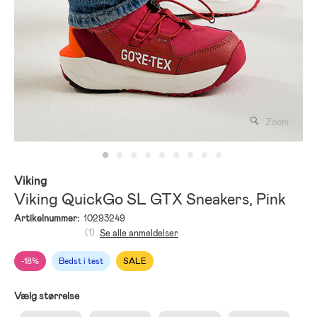
Zoom
Viking
Viking QuickGo SL GTX Sneakers, Pink
Artikelnummer:
10293249
(1)
Se alle anmeldelser
-18%
Bedst i test
SALE
Vælg størrelse