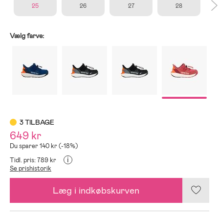
25
26
27
28
Vælg farve:
3 TILBAGE
649 kr
Du sparer 140 kr (-18%)
i
Tidl. pris: 789 kr
Se prishistorik
Læg i indkøbskurven