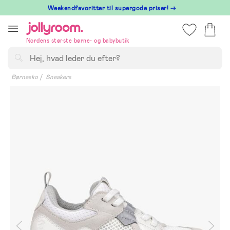
Hoppa
⁠ Weekendfavoritter til supergode priser! →
till
innehållet
Nordens største børne- og babybutik
Søg
Børnesko
Sneakers