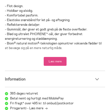
- Flot design.
- Holdbar og alsidig.
- Komfortabel pasform.
- Elastiske snørebånd for let på- og aftagning.
- Reflekterende detaljer.
- Gummisål, der giver et godt greb på de fleste overflader.
- Blød og ultralet PHORENE™-sål, der giver forbedret
energireturnering og støddæmpning.
- Biom® natural motion®-teknologien opmuntrer voksende fødder til
at bevæge sig på en mere naturlig måde.
- Læder, PHORENE™, gummi.
Læs mere
;
Information
365 dages returret
Betal nemt og hurtigt med MobilePay
Fri fragt* over 495 kr. til ombud/postkontor
Prisgaranti - Læs mere ->