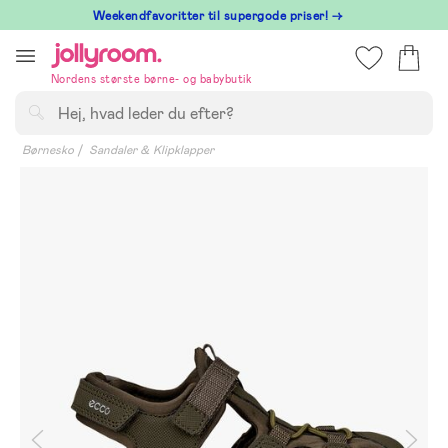
Hoppa
⁠ Weekendfavoritter til supergode priser! →
till
innehållet
Nordens største børne- og babybutik
Søg
Børnesko
Sandaler & Klipklapper