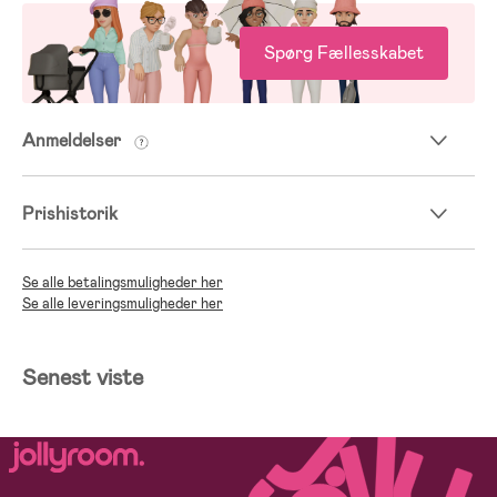
Spørg Fællesskabet
Anmeldelser
Prishistorik
Se alle betalingsmuligheder her
Se alle leveringsmuligheder her
Senest viste