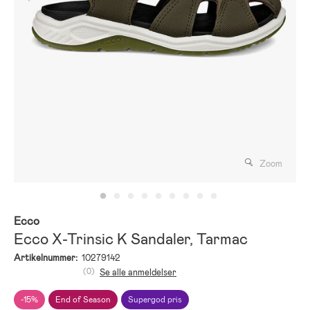
Zoom
Ecco
Ecco X-Trinsic K Sandaler, Tarmac
Artikelnummer:
10279142
(0)
Se alle anmeldelser
-15%
End of Season
Supergod pris