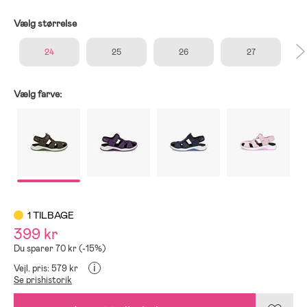
Vælg størrelse
24
25
26
27
Vælg farve:
1 TILBAGE
399 kr
Du sparer 70 kr (-15%)
i
Vejl. pris: 579 kr
Se prishistorik