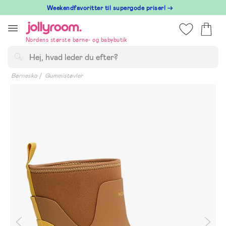
Hoppa
⁠ Weekendfavoritter til supergode priser! →
till
innehållet
Nordens største børne- og babybutik
Søg
Børnesko
Gummistøvler