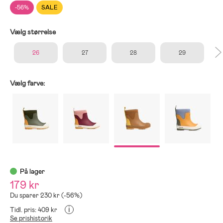
-56%
SALE
Vælg størrelse
26
27
28
29
Vælg farve:
På lager
179 kr
Du sparer 230 kr (-56%)
i
Tidl. pris: 409 kr
Se prishistorik