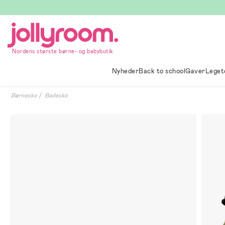
Hoppa
till
innehållet
Nordens største børne- og babybutik
Nyheder
Back to school
Gaver
Leget
Børnesko
Badesko