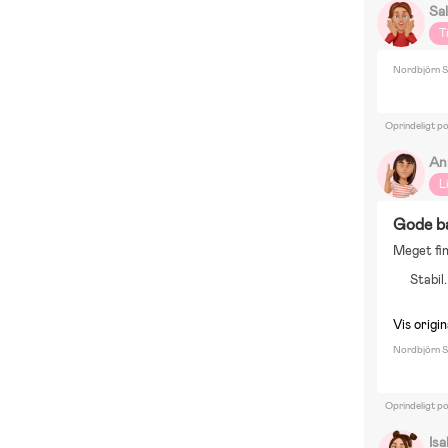
Sal
T
Nordbjörn S
Oprindeligt po
An
L
Gode b
Meget fin
Stabil
Vis origin
Nordbjörn Sa
Oprindeligt p
Isa