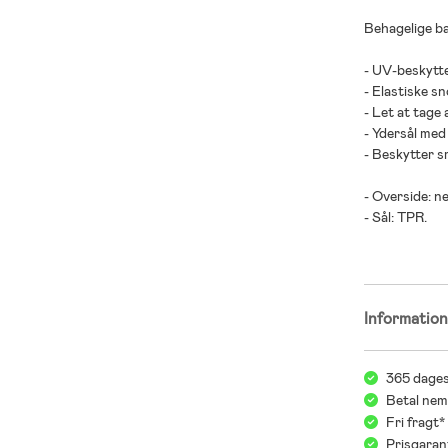
Behagelige ba
- UV-beskytte
- Elastiske s
- Let at tage 
- Ydersål med
- Beskytter s
- Overside: n
- Sål: TPR.
Informatio
365 dages
Betal nem
Fri fragt
Prisgaran