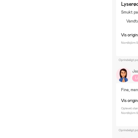
Lyserø
Smukt par
Vandt
Vis origin
Nordbjörn Sa
Oprindeligt po
Je
L
Fine, men
Vis origin
Oplevet stø
Nordbjörn S
Oprindeligt p