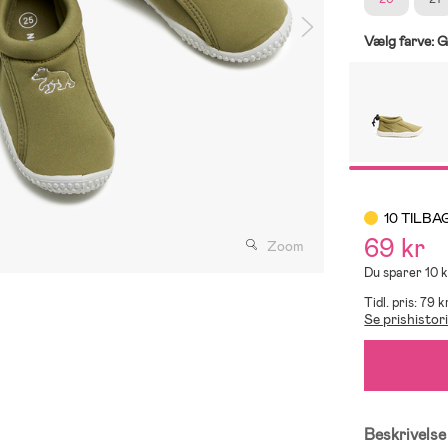
Vælg farve:
G
10 TILBA
69 kr
Zoom
Du sparer 10 k
Tidl. pris: 79 k
Se prishistor
Beskrivelse