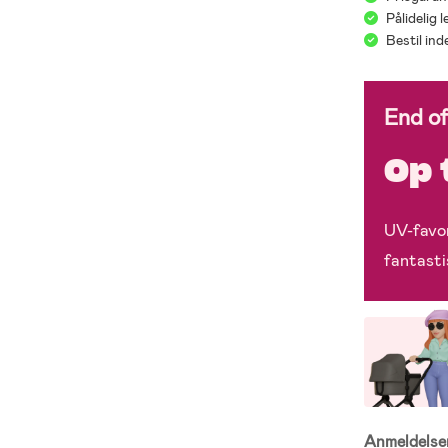
Pålidelig 
Bestil in
End o
Op 
UV-favor
fantasti
Anmeldels