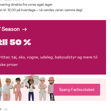
levering direkte fra vores eget lager
den kl. 12.00 på hverdage – så sendes varen samme dag!
f Season →
til 50 %
itter, tøj, sko, vogne, udeleg, babyudstyr og mere til
ske priser
Spørg Fællesskabet
er