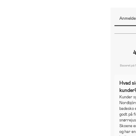
Anmeldel
4
Baseret på 
Hvad si
kunder
Kunder sy
Nordbjör
badesko e
godt på f
snørrejus
Skoene e
og har en