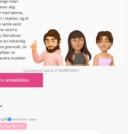
ange roser.
lever dog
r med sømme,
t i stykker, og at
 samle sand,
er ekstra
g. Derudover
t en indvendig
ive gnavesår, så
efaler at
andre modeller.
Opsummeret med AI af GAMIFIERA.®
iv anmeldelse
rul K
Verificeret køber
iny Hug Receiver