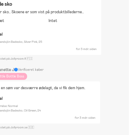
de sko
 sko.. Skoene er som vist på produktbillederne..
æt
Intet
al
ndsjön Badesko, Silver Pink, 25
for 3 mdr. siden
stet på Jollyroom.fi 🇫🇮
anette J
Verificeret køber
ittle Bottle Boss
 en søm var desværre ødelagt, da vi fik dem hjem.
al
rrelse: Normal
andsjön Badesko, Oil Green, 24
for 3 mdr. siden
ostet på Jollyroom.se 🇸🇪