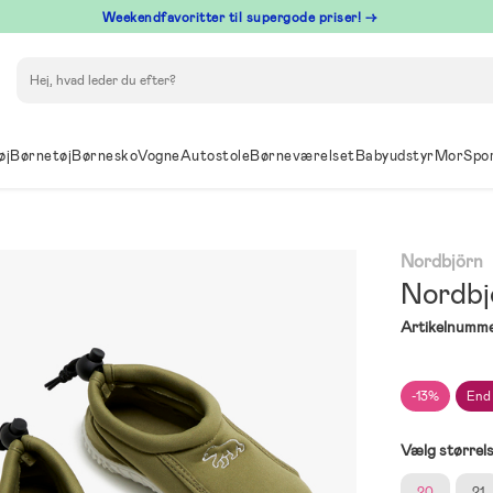
⁠ Weekendfavoritter til supergode priser! →
Søg
øj
Børnetøj
Børnesko
Vogne
Autostole
Børneværelset
Babyudstyr
Mor
Spo
Nordbjörn
Nordbj
Artikelnumme
-13%
End
Vælg størrel
20
21