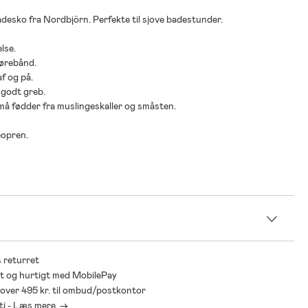
desko fra Nordbjörn. Perfekte til sjove badestunder.
lse.
nørebånd.
af og på.
 godt greb.
må fødder fra muslingeskaller og småsten.
eopren.
n
 returret
t og hurtigt med MobilePay
* over 495 kr. til ombud/postkontor
ti - Læs mere ->