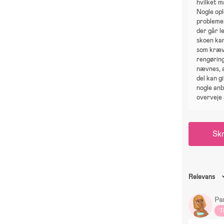
hvilket m
Nogle op
probleme
der går le
skoen kan
som kræv
rengørin
nævnes, a
del kan g
nogle anb
overveje 
Skr
Relevans
Pa
T