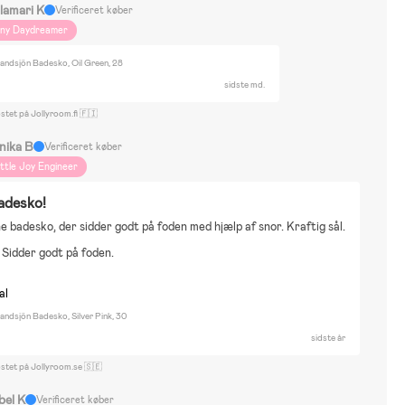
lamari K
Verificeret køber
iny Daydreamer
andsjön Badesko, Oil Green, 28
sidste md.
stet på Jollyroom.fi 🇫🇮
nika B
Verificeret køber
ittle Joy Engineer
adesko!
e badesko, der sidder godt på foden med hjælp af snor. Kraftig sål.
. Sidder godt på foden.
al
ndsjön Badesko, Silver Pink, 30
sidste år
ostet på Jollyroom.se 🇸🇪
bel K
Verificeret køber