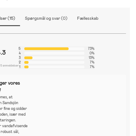
ser (15)
Spørgsmål og svar (0)
Fællesskab
5
73%
.3
4
0%
3
13%
2
7%
15 anmeldelser
1
7%
ger vores
?
nes, at
n Sandsjön
r fine og sidder
oden, især med
teringen.
r vandafvisende
 robust sål,