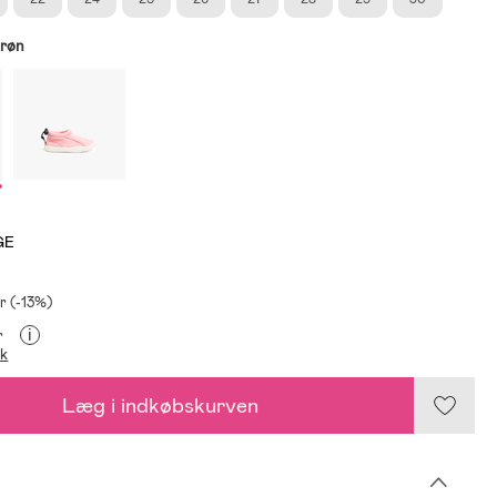
røn
GE
r (-13%)
i
r
ik
Læg i indkøbskurven