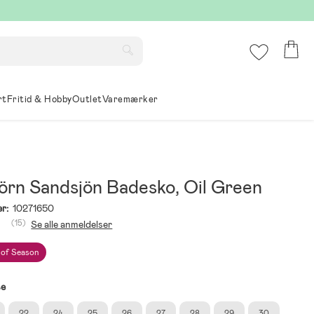
rt
Fritid & Hobby
Outlet
Varemærker
örn Sandsjön Badesko, Oil Green
r:
10271650
(15)
Se alle anmeldelser
 of Season
se
22
24
25
26
27
28
29
30