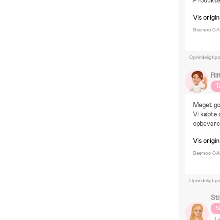
Produkte
Vis origin
Beemoo CAR
Oprindeligt p
Rii
T
Meget go
Vi købte 
opbevare,
Vis origin
Beemoo CAR
Oprindeligt po
St
S
Le