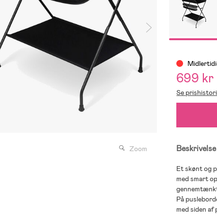
Midlertid
699 kr
Se prishistor
Beskrivelse
Zoom
Et skønt og p
med smart op
gennemtænkt 
På pusleborde
med siden af 