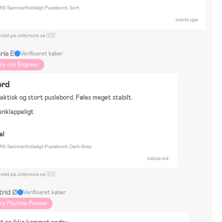
E Sammenfoldeligt Puslebord, Sort
sidste uge
ostet på Jollyroom.se 🇸🇪
rie E
Verificeret køber
iny Joy Engineer
ord
ktisk og stort puslebord. Føles meget stabilt.
nklappeligt
al
E Sammenfoldeligt Puslebord, Dark Grey
sidste md.
ostet på Jollyroom.se 🇸🇪
trid Ø
Verificeret køber
iny Playtime Pioneer