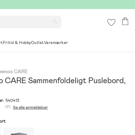
rt
Fritid & Hobby
Outlet
Varemærker
Beemoo CARE
 CARE Sammenfoldeligt Puslebord,
r:
540413
(81)
Se alle anmeldelser
ort