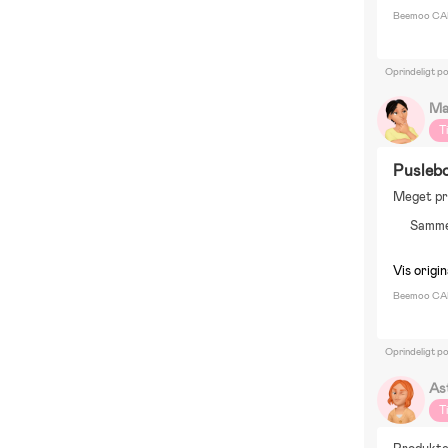
Beemoo CAR
Oprindeligt p
Ma
T
Pusleb
Meget pra
Samme
Vis origin
Beemoo CAR
Oprindeligt p
As
T