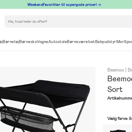
⁠ Weekendfavoritter til supergode priser! →
Søg
øj
Børnetøj
Børnesko
Vogne
Autostole
Børneværelset
Babyudstyr
Mor
Spo
Beemoo
| 
Beemoo
Sort
Artikelnumme
Vælg farve:
S