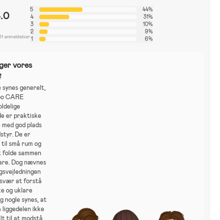
5
44%
.0
4
31%
3
10%
2
9%
81 anmeldelser
1
6%
ger vores
?
 synes generelt,
oo CARE
ldelige
e er praktiske
e med god plads
dstyr. De er
til små rum og
 folde sammen
are. Dog nævnes
gsvejledningen
 svær at forstå
e og uklare
og nogle synes, at
å liggedelen ikke
lt til at modstå