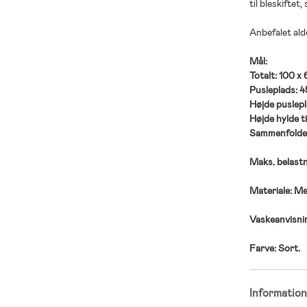
til bleskiftet
Anbefalet ald
Mål:
Totalt: 100 x
Pusleplads: 4
Højde puslepla
Højde hylde ti
Sammenfoldet:
Maks. belastn
Materiale: Met
Vaskeanvisnin
Farve: Sort.
Informatio