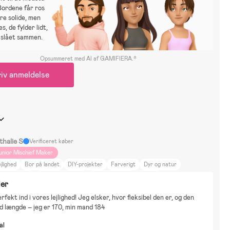
Bordene får ros
re solide, men
s, de fylder lidt,
 slået sammen.
Opsummeret med AI af GAMIFIERA.®
iv anmeldelse
thalie S
Verificeret køber
unior Mischief Maker
jlighed
Bor på landet
DIY-projekter
Farverigt
Dyr og natur
ad og drikke
Skønhed og mode
Kultur og kunst
Gåture
ler
fekt ind i vores lejlighed! Jeg elsker, hvor fleksibel den er, og den 
d længde – jeg er 170, min mand 184
al