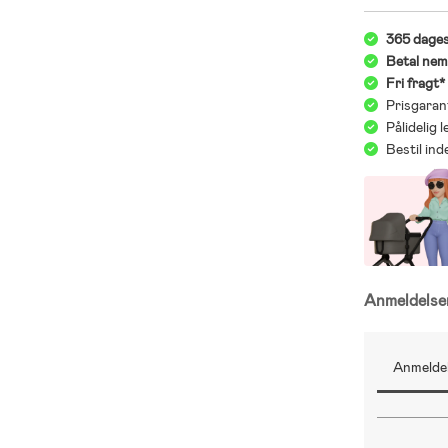
365 dages
Betal nem
Fri fragt
Prisgaran
Pålidelig 
Bestil in
Anmeldels
Anmeldel