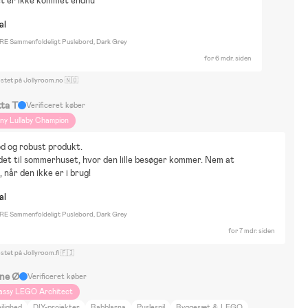
t er ikke kommet endnu
al
E Sammenfoldeligt Puslebord, Dark Grey
for 6 mdr. siden
ostet på Jollyroom.no 🇳🇴
tta T
Verificeret køber
iny Lullaby Champion
d og robust produkt.
det til sommerhuset, hvor den lille besøger kommer. Nem at 
 når den ikke er i brug!
al
E Sammenfoldeligt Puslebord, Dark Grey
for 7 mdr. siden
stet på Jollyroom.fi 🇫🇮
ine Ø
Verificeret køber
assy LEGO Architect
jlighed
DIY-projekter
Babblarna
Puslespil
Byggesæt & LEGO