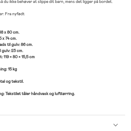
, så du ikke behøver at slippe dit barn, mens det ligger på bordet.
er: Fra nyfødt
 68 x 80 cm.
5 x 74 cm.
ds til gulv: 86 cm.
l gulv: 23 cm.
 119 × 80 × 15,5 cm
ing: 15 kg
al og tekstil.
g: Tekstilet tåler håndvask og lufttørring.
n