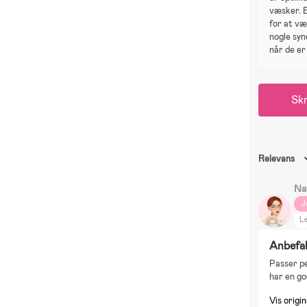
væsker. 
for at væ
nogle syne
når de er
Skr
Relevans
Na
J
Le
M
Anbefa
Passer per
har en go
Vis origin