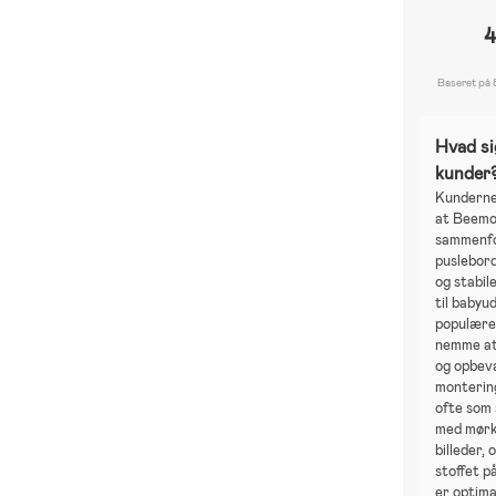
4
Baseret på 
Hvad si
kunder
Kunderne
at Beem
sammenfo
puslebord
og stabil
til babyu
populære 
nemme at
og opbev
monterin
ofte som
med mørk
billeder, 
stoffet p
er optima