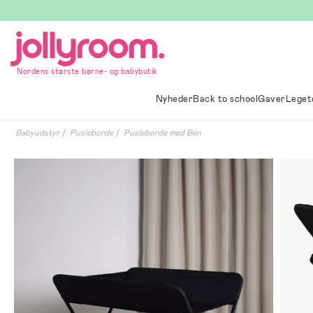
Hoppa
till
innehållet
Nordens største børne- og babybutik
Nyheder
Back to school
Gaver
Leget
Babyudstyr
Pusleborde
Pusleborde med Ben