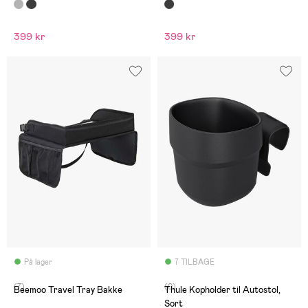
399 kr
399 kr
På lager
7 TILBAGE
(7)
(0)
Beemoo Travel Tray Bakke
Thule Kopholder til Autostol,
Sort