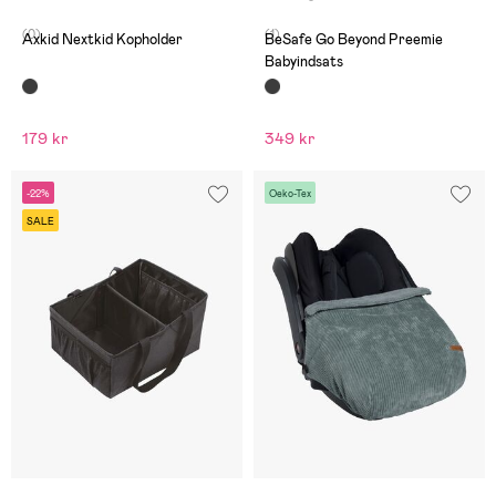
(0)
(1)
Axkid Nextkid Kopholder
BeSafe Go Beyond Preemie
Babyindsats
179 kr
349 kr
-22%
Oeko-Tex
SALE