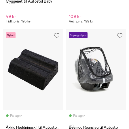
Myggenet til Autostol Baby
49 kr
109 kr
Tidl. pris: 195 kr
Vejl. pris: 199 kr
Nyhed
Supergod pris
På lager
På lager
(0)
(5)
Axkid Hældningskil til Autostol,
Beemoo Regnslag til Autostol