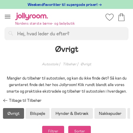
Hoppa
⁠ Weekendfavoritter til supergode priser! →
till
innehållet
Nordens største børne- og babybutik
Søg
Øvrigt
Autostole
Tilbehør
Øvrigt
Mangler du tilbehør til autostolen, og kan du ikke finde det? Så kan du
garanteret finde det her hos Jollyroom! Klik rundt blandt alle vores
smarte og praktiske ekstradele og tilbehør til autostolen i hverdagen.
Tilbage til Tilbehør
Øvrigt
Bilspejle
Hynder & Betræk
Nakkepuder
Filtrer
Sorter