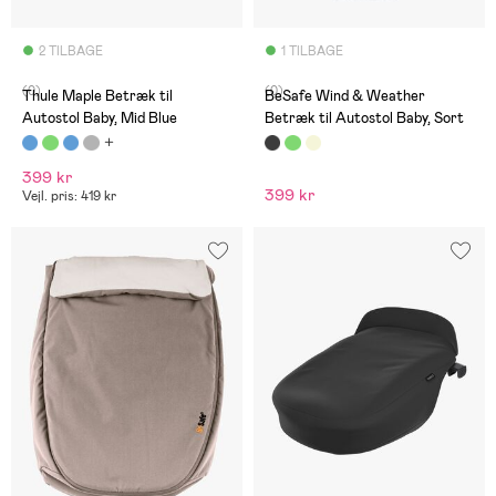
2 TILBAGE
1 TILBAGE
(0)
(0)
Thule Maple Betræk til
BeSafe Wind & Weather
Autostol Baby, Mid Blue
Betræk til Autostol Baby, Sort
399 kr
399 kr
Vejl. pris: 419 kr