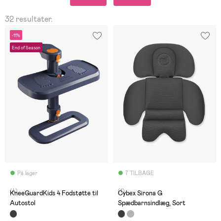
32 resultater.
-11%
End of Season
På lager
7 TILBAGE
(4)
(1)
KneeGuardKids 4 Fodstøtte til
Cybex Sirona G
Autostol
Spædbarnsindlæg, Sort