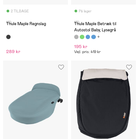
2 TILBAGE
På lager
(0)
(0)
Thule Maple Regnslag
Thule Maple Betræk til
Autostol Baby, Lysegrå
195 kr
289 kr
Vejl. pris: 419 kr