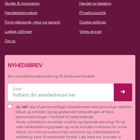
Guider & Inspiration
Handel og betaling
Handelsbetingelser
Privatlivspolitik
Fortrydelsesret, retur og garanti
Cookie settings
Ledige stillinger
Vores ansvar
Om os
NYHEDSBREV
Bliv nyhedsbrevsabonnent og få eksklusive fordele!
Email*
Ja, tak!
Jeg vil gerne modtage nyhedsbrevet med personlige rabatter,
tilbud og nyheder, og jeg godkender behandlingen af mine
personoplysninger i henhold til nedenstående.
Vores nyhedsbrev anvender cookies og lignende teknologi for at
måle markedsåbningsgraden og vores kunders interesse for vores
tilbud, så vi kan give personlige annoncer og indholdsbaseret
marketing samt til statistiske formål. Læs mere om, hvordan vi