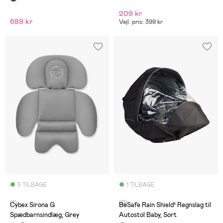
209 kr
689 kr
Vejl. pris: 399 kr
5 TILBAGE
1 TILBAGE
(1)
(0)
Cybex Sirona G
BeSafe Rain Shield² Regnslag til
Spædbarnsindlæg, Grey
Autostol Baby, Sort