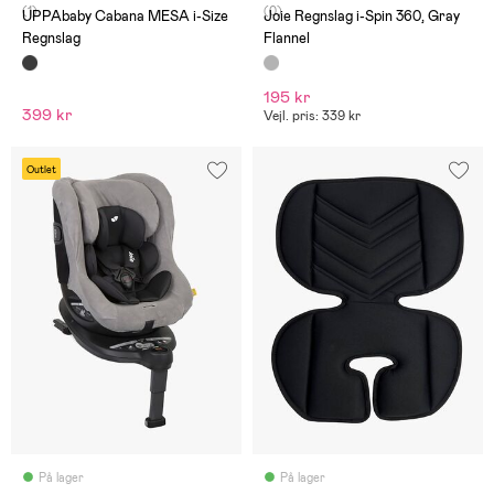
(1)
(0)
UPPAbaby Cabana MESA i-Size
Joie Regnslag i-Spin 360, Gray
Regnslag
Flannel
195 kr
399 kr
Vejl. pris: 339 kr
Outlet
På lager
På lager