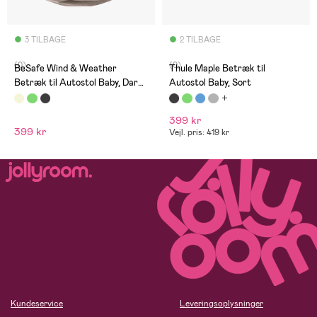
3 TILBAGE
2 TILBAGE
(0)
(0)
BeSafe Wind & Weather
Thule Maple Betræk til
Betræk til Autostol Baby, Dark
Autostol Baby, Sort
Sand
399 kr
399 kr
Vejl. pris: 419 kr
Kundeservice
Leveringsoplysninger