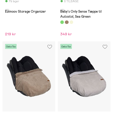
På lager
8 TILBAGE
(0)
(0)
Ezimoov Storage Organizer
Baby's Only Sense Tæppe til
Autostol, Sea Green
219 kr
349 kr
Oeko-Tex
Oeko-Tex