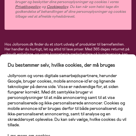
bruger og beskytter dine personoplysninger og cookies i vores
Privatlivspolicy
og
Cookiepolicy
. Du kan når som helst tage din
godkendelse af behandlingen af dine personoplysninger og cookies
tilbage ved at afmelde nyhedsbrevet.
Hos Jollyroom.dk finder du et stort udvalg af produkter til børnefamilien.
Her handler du hurtigt, let og altid til lave priser. Med 365 dages returret på
ubrudt emballage, og vores kompetente medarbejdere på kundeservice, kan
du føle dig helt tryg, når du handler hos os. I vores udvalg finder du
barnevogne, autostole, børne- og babytøj, produkter til gravide og ammende
Du bestemmer selv, hvilke cookies, der må bruges
mødre, indretning og inspiration, legetøj, babyudstyr og meget mere. Vi
tilbyder produkter fra velkendte varemærker som Britax, Maxi-Cosi, Baby
Jollyroom og vores digitale samarbejdspartnere, herunder
Jogger, BabyBjörn, Didriksons, KidKraft, Ergobaby, Phillips Avent, Neonate,
Google, bruger cookies, mobile annonce-id'er og lignende
Cybex, LEGO og mange flere. Kort sagt - et kæmpe sortiment venter på dig!
teknologier på denne side. Visse er nødvendige for, at siden
fungerer korrekt. Med dit samtykke bruger vi
personoplysninger til at måle annoncering samt til at vise
personaliserede og ikke-personaliserede annoncer. Cookies og
mobile annonce-id'er bruges derfor til både personaliseret og
ikke-personaliseret annoncering, samt til analyse og en
skræddersyet oplevelse. Du kan selv vælge, hvilke cookies du vil
tillade.
Læs mere om cookies