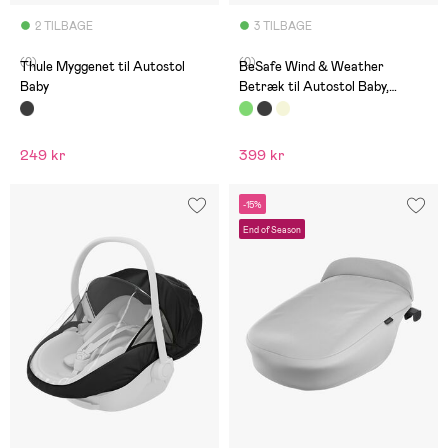
2 TILBAGE
3 TILBAGE
(0)
(0)
Thule Myggenet til Autostol
BeSafe Wind & Weather
Baby
Betræk til Autostol Baby,
Meadow Green
249 kr
399 kr
-15%
End of Season