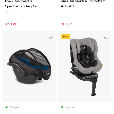
(0)
(0)
Maxi-Cosi Pearl S
KneeGuardKids 4 Fodstøtte til
Spædbarnsindlæg, Sort
Autostol
469 kr
599 kr
Outlet
På lager
På lager