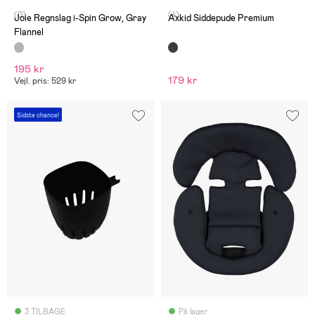
(0)
(4)
Joie Regnslag i-Spin Grow, Gray
Axkid Siddepude Premium
Flannel
195 kr
179 kr
Vejl. pris: 529 kr
Sidste chance!
3 TILBAGE
På lager