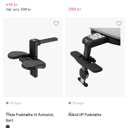
419 kr
399 kr
Vejl. pris: 599 kr
På lager
På lager
(0)
(3)
Thule Fodstøtte til Autostol,
Axkid UP Fodstøtte
Sort