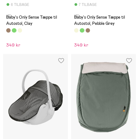
6 TILBAGE
7 TILBAGE
(0)
(0)
Baby's Only Sense Tæppe til
Baby's Only Sense Tæppe til
Autostol, Clay
Autostol, Pebble Grey
349 kr
349 kr