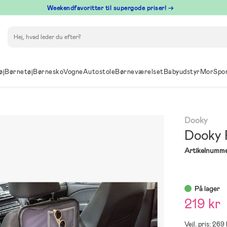
⁠ Weekendfavoritter til supergode priser! →
Søg
øj
Børnetøj
Børnesko
Vogne
Autostole
Børneværelset
Babyudstyr
Mor
Spo
Dooky
Dooky 
Artikelnumme
På lager
219 kr
Vejl. pris: 269