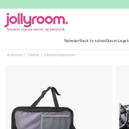
Hoppa
till
innehållet
Nordens største børne- og babybutik
Nyheder
Back to school
Gaver
Leget
Autostole
Tilbehør
Opbevaringslommer