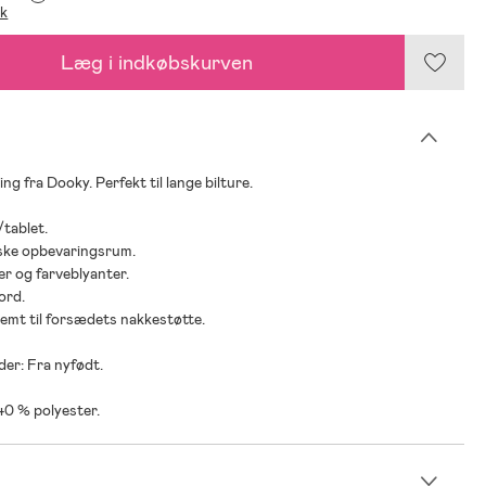
ik
Læg i indkøbskurven
ng fra Dooky. Perfekt til lange bilture.
/tablet.
iske opbevaringsrum.
er og farveblyanter.
ord.
emt til forsædets nakkestøtte.
der: Fra nyfødt.
 40 % polyester.
n