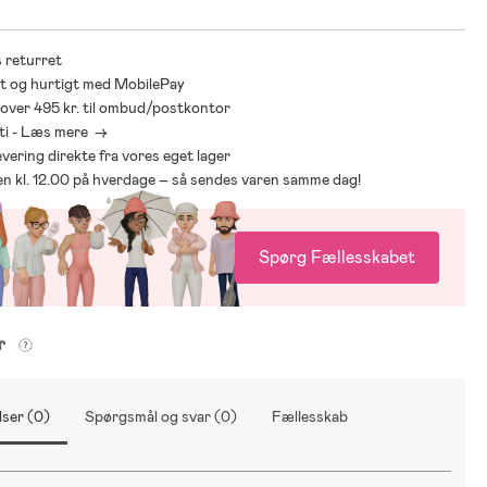
 returret
t og hurtigt med MobilePay
* over 495 kr. til ombud/postkontor
ti - Læs mere ->
levering direkte fra vores eget lager
den kl. 12.00 på hverdage – så sendes varen samme dag!
Spørg Fællesskabet
er
ser (0)
Spørgsmål og svar (0)
Fællesskab