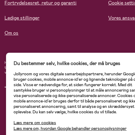
Fortrydelsesret, retur og garanti
Cookie sett
Ledige stillinger
Vores ansva
Om os
Hos Jollyroom.dk finder du et stort udvalg af produkter til børnefamilien. Her h
Du bestemmer selv, hvilke cookies, der må bruges
tryg, når du handler hos os. I vores udvalg finder du barnevogne, autostole, bø
varemærker som Britax, Maxi-Cosi, Baby Jogger, BabyBjörn, Didriksons, KidKraf
Jollyroom og vores digitale samarbejdspartnere, herunder Googl
bruger cookies, mobile annonce-id'er og lignende teknologier på
side. Visse er nødvendige for, at siden fungerer korrekt. Med dit
samtykke bruger vi personoplysninger til at måle annoncering sam
vise personaliserede og ikke-personaliserede annoncer. Cookies 
mobile annonce-id'er bruges derfor til både personaliseret og ikk
personaliseret annoncering, samt til analyse og en skræddersyet
oplevelse. Du kan selv vælge, hvilke cookies du vil tillade.
Læs mere om cookies
Læs mere om, hvordan Google behandler personoplysninger