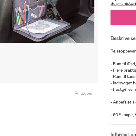
Se prishistor
Beskrivelse
Rejseopbevari
- Rum til iPad
- Flere prakt
- Rum til tuss
- Indbygget b
- Fastgøres n
Zoom
- Anbefalet al
- 60 % papir,
Informatio