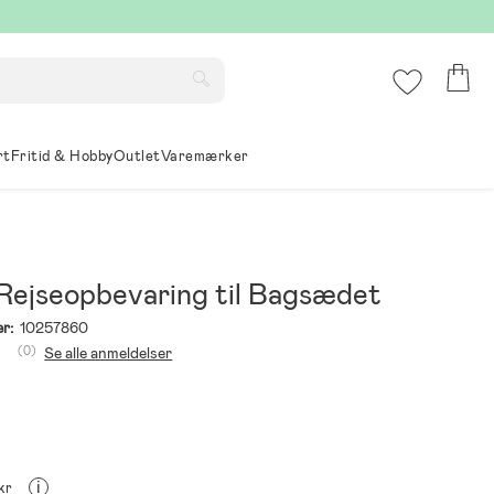
rt
Fritid & Hobby
Outlet
Varemærker
Rejseopbevaring til Bagsædet
r:
10257860
(0)
Se alle anmeldelser
i
 kr