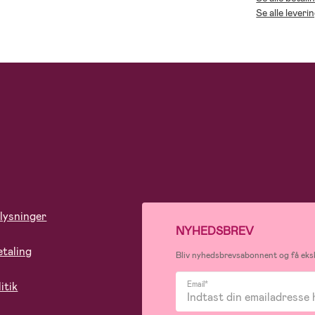
Se alle lever
lysninger
NYHEDSBREV
etaling
Bliv nyhedsbrevsabonnent og få eksk
itik
Email*