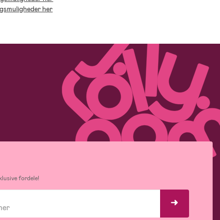
ingsmuligheder her
lusive fordele!