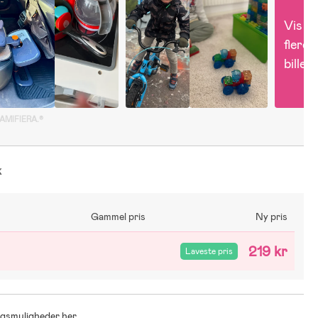
Vis 
flere 
billed
GAMIFIERA.®
k
Gammel pris
Ny pris
219 kr
Laveste pris
ingsmuligheder her