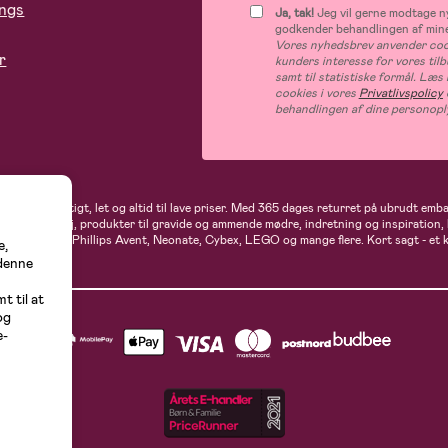
ings
Ja, tak!
Jeg vil gerne modtage ny
godkender behandlingen af mine
Vores nyhedsbrev anvender cook
r
kunders interesse for vores til
samt til statistiske formål. Læ
cookies i vores
Privatlivspolicy
behandlingen af dine personopl
andler du hurtigt, let og altid til lave priser. Med 365 dages returret på ubrudt em
rne- og babytøj, produkter til gravide og ammende mødre, indretning og inspiration,
t, Ergobaby, Phillips Avent, Neonate, Cybex, LEGO og mange flere. Kort sagt - et 
e,
 denne
t til at
og
e-