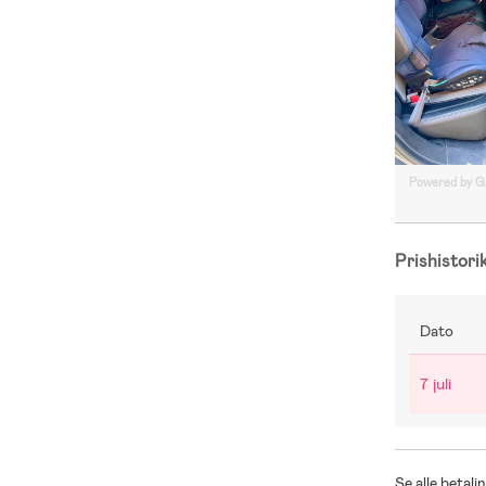
Powered by 
Prishistori
Dato
7 juli
Se alle betal