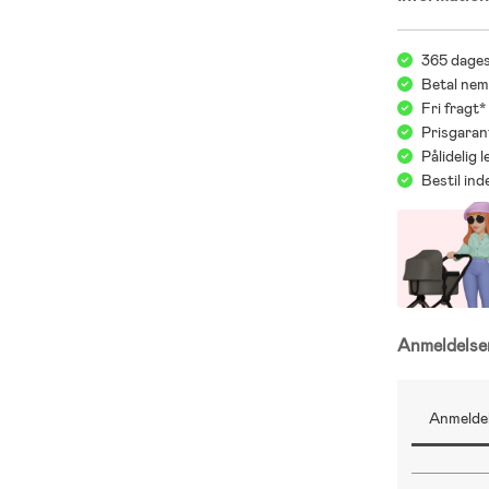
365 dages
Betal nem
Fri fragt
Prisgaran
Pålidelig 
Bestil in
Anmeldels
Anmeldel