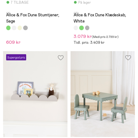
7 TILBAGE
På lager
(1)
(0)
Alice & Fox Dune Stumtjener,
Alice & Fox Dune Klædeskab,
Sage
White
3.079 kr
(
Medl.pris
2.799 kr
)
609 kr
Tidl. pris: 3.409 kr
Supergod pris