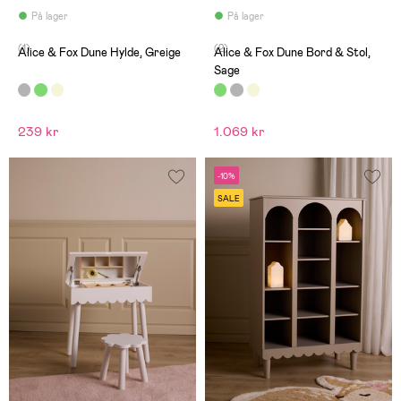
På lager
På lager
(1)
(2)
Alice & Fox Dune Hylde, Greige
Alice & Fox Dune Bord & Stol,
Sage
239 kr
1.069 kr
-10%
SALE