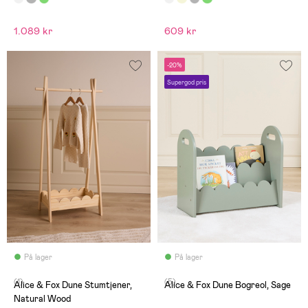
1.089 kr
609 kr
-20%
Supergod pris
På lager
På lager
(1)
(5)
Alice & Fox Dune Stumtjener,
Alice & Fox Dune Bogreol, Sage
Natural Wood