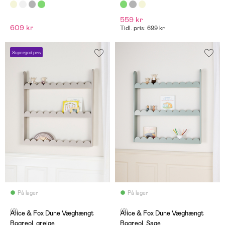
559 kr
609 kr
Tidl. pris: 699 kr
Supergod pris
På lager
På lager
(2)
(2)
Alice & Fox Dune Væghængt
Alice & Fox Dune Væghængt
Bogreol, greige
Bogreol, Sage