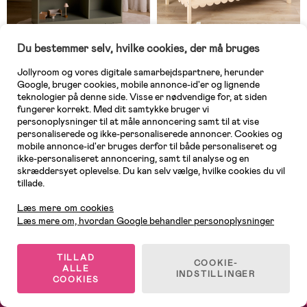
Du bestemmer selv, hvilke cookies, der må bruges
Midlertidigt udsolgt
Midlertidigt udsolgt
Jollyroom og vores digitale samarbejdspartnere, herunder
Google, bruger cookies, mobile annonce-id'er og lignende
(0)
(3)
Alice & Fox Dune Bogreol &
Alice & Fox Dune Tremmeseng,
teknologier på denne side. Visse er nødvendige for, at siden
Dukkehus, Sage
Natural Wood
fungerer korrekt. Med dit samtykke bruger vi
personoplysninger til at måle annoncering samt til at vise
personaliserede og ikke-personaliserede annoncer. Cookies og
mobile annonce-id'er bruges derfor til både personaliseret og
1.089 kr
1.609 kr
ikke-personaliseret annoncering, samt til analyse og en
skræddersyet oplevelse. Du kan selv vælge, hvilke cookies du vil
tillade.
Kundeservice
Læs mere om cookies
Læs mere om, hvordan Google behandler personoplysninger
TILLAD
COOKIE-
ALLE
INDSTILLINGER
COOKIES