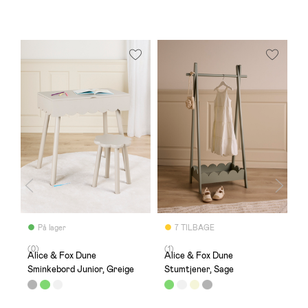
På lager
7 TILBAGE
(0)
(1)
(
Alice & Fox Dune
Alice & Fox Dune
A
Sminkebord Junior, Greige
Stumtjener, Sage
S