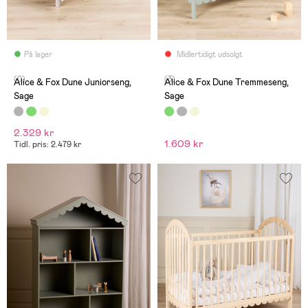
På lager
Midlertidigt udsolgt
(0)
(3)
Alice & Fox Dune Juniorseng,
Alice & Fox Dune Tremmeseng,
Sage
Sage
2.329 kr
1.609 kr
Tidl. pris: 2.479 kr