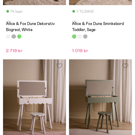
På lager
3 TILBAGE
(0)
(3)
Alice & Fox Dune Dekorativ
Alice & Fox Dune Sminkebord
Bogreol, White
Toddler, Sage
2.719 kr
1.019 kr