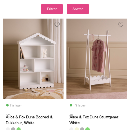
Filtrer
Sorter
På lager
På lager
(0)
(1)
Alice & Fox Dune Bogreol &
Alice & Fox Dune Stumtjener,
Dukkehus, White
White