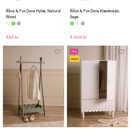
(1)
(0)
Alice & Fox Dune Hylde, Natural
Alice & Fox Dune Klædeskab,
Wood
Sage
339 kr
3.409 kr
-10%
SALE