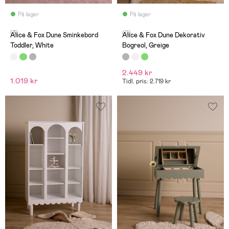
På lager
På lager
(3)
(0)
Alice & Fox Dune Sminkebord
Alice & Fox Dune Dekorativ
Toddler, White
Bogreol, Greige
2.449 kr
1.019 kr
Tidl. pris: 2.719 kr