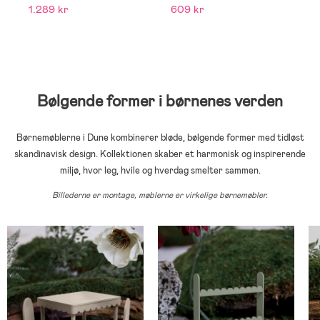
1.289 kr
609 kr
1
Bølgende former i børnenes verden
Børnemøblerne i Dune kombinerer bløde, bølgende former med tidløst
skandinavisk design. Kollektionen skaber et harmonisk og inspirerende
miljø, hvor leg, hvile og hverdag smelter sammen.
Billederne er montage, møblerne er virkelige børnemøbler.