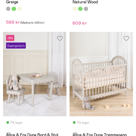
Greige
Natural Wood
589 kr
609 kr
(
Medl.pris
489 kr
)
-15%
Supergod pris
På lager
På lager
(2)
(3)
Alice & Fox Dune Bord & Stol,
Alice & Fox Dune Tremmeseng,