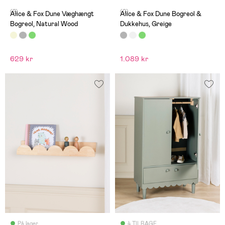
(2)
(0)
Alice & Fox Dune Væghængt
Alice & Fox Dune Bogreol &
Bogreol, Natural Wood
Dukkehus, Greige
629 kr
1.089 kr
På lager
4 TILBAGE