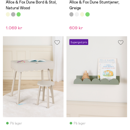
(2)
(1)
Alice & Fox Dune Bord & Stol,
Alice & Fox Dune Stumtjener,
Natural Wood
Greige
1.069 kr
609 kr
Supergod pris
På lager
På lager