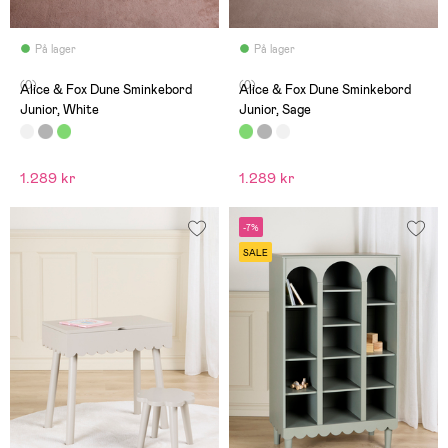
På lager
På lager
(0)
(0)
Alice & Fox Dune Sminkebord
Alice & Fox Dune Sminkebord
Junior, White
Junior, Sage
1.289 kr
1.289 kr
-7%
SALE