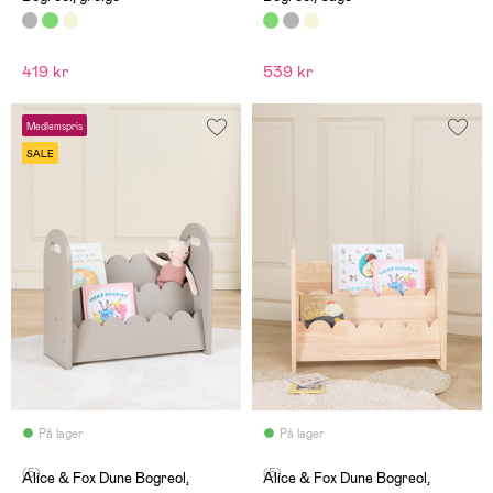
419 kr
539 kr
Medlemspris
SALE
På lager
På lager
(5)
(5)
Alice & Fox Dune Bogreol,
Alice & Fox Dune Bogreol,