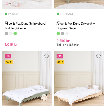
På lager
7 TILBAGE
(3)
(0)
Alice & Fox Dune Sminkebord
Alice & Fox Dune Dekorativ
Toddler, Greige
Bogreol, Sage
2.519 kr
1.019 kr
Tidl. pris: 2.719 kr
-11%
-12%
SALE
SALE