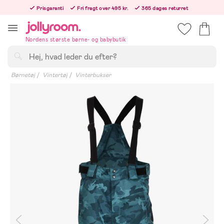
Hoppa
Prisgaranti
Fri fragt over 495 kr.
365 dages returret
till
Bestil i dag, så sender vi lige efter helligdagen
innehållet
Nordens største børne- og babybutik
Søg
Børnetøj
Vintertøj
Vinterbukser