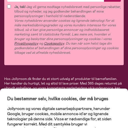
Ja, tak!
Jeg vil gerne modtage nyhedsbrevet med personlige rabatter,
tilbud og nyheder, og jeg godkender behandlingen af mine
personoplysninger i henhold til nedenstående.
Vores nyhedsbrev anvender cookies og lignende teknologi for at
måle markedsåbningsgraden og vores kunders interesse for vores
tilbud, så vi kan give personlige annoncer og indholdsbaseret
marketing samt til statistiske formål. Læs mere om, hvordan vi
bruger og beskytter dine personoplysninger og cookies i vores
Privatlivspolicy
og
Cookiepolicy
. Du kan når som helst tage din
godkendelse af behandlingen af dine personoplysninger og cookies
tilbage ved at afmelde nyhedsbrevet.
Hos Jollyroom.dk finder du et stort udvalg af produkter til børnefamilien.
Her handler du hurtigt, let og altid til lave priser. Med 365 dages returret på
ubrudt emballage, og vores kompetente medarbejdere på kundeservice, kan
du føle dig helt tryg, når du handler hos os. I vores udvalg finder du
barnevogne, autostole, børne- og babytøj, produkter til gravide og ammende
Du bestemmer selv, hvilke cookies, der må bruges
mødre, indretning og inspiration, legetøj, babyudstyr og meget mere. Vi
tilbyder produkter fra velkendte varemærker som Britax, Maxi-Cosi, Baby
Jollyroom og vores digitale samarbejdspartnere, herunder
Jogger, BabyBjörn, Didriksons, KidKraft, Ergobaby, Phillips Avent, Neonate,
Google, bruger cookies, mobile annonce-id'er og lignende
Cybex, LEGO og mange flere. Kort sagt - et kæmpe sortiment venter på dig!
teknologier på denne side. Visse er nødvendige for, at siden
fungerer korrekt. Med dit samtykke bruger vi