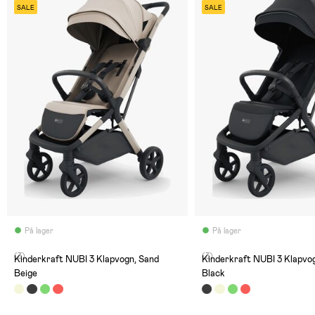
SALE
SALE
På lager
På lager
(3)
(3)
Kinderkraft NUBI 3 Klapvogn, Sand
Kinderkraft NUBI 3 Klapvog
Beige
Black