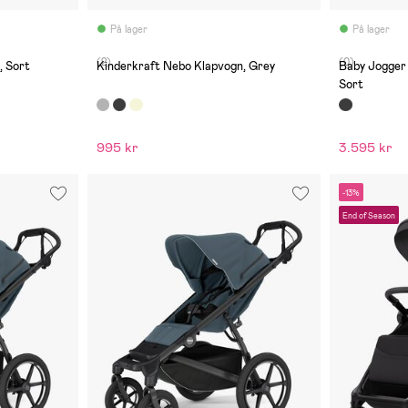
På lager
På lager
(2)
(0)
, Sort
Kinderkraft Nebo Klapvogn, Grey
Baby Jogger 
Sort
995 kr
3.595 kr
-13%
End of Season