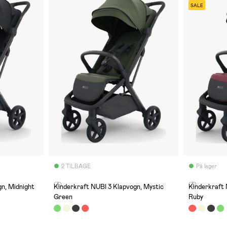
SALE
2 TILBAGE
På lager
(3)
(3)
n, Midnight
Kinderkraft NUBI 3 Klapvogn, Mystic
Kinderkraft 
Green
Ruby