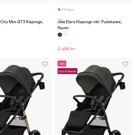
På lager
(0)
City Mini GT3 Klapvogn,
Joie Elara Klapvogn inkl. Pusletaske,
Raven
2.495 kr
-46%
End of Season