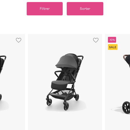
Filtrer
Sorter
-10%
SALE