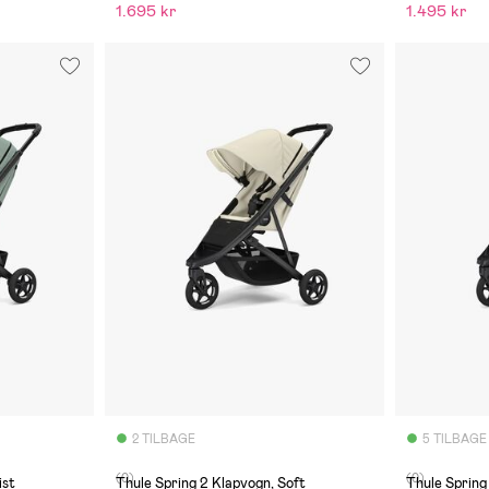
1.695 kr
1.495 kr
2 TILBAGE
5 TILBAGE
(0)
(0)
ist
Thule Spring 2 Klapvogn, Soft
Thule Spring