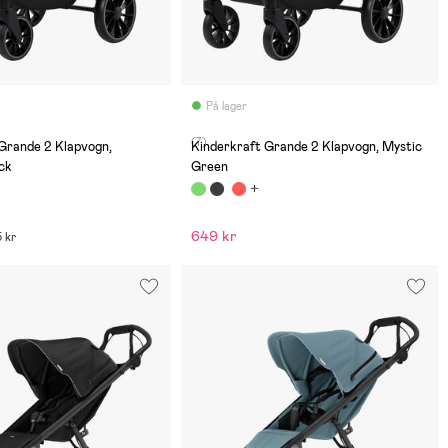
På lager
(7)
Grande 2 Klapvogn,
Kinderkraft Grande 2 Klapvogn, Mystic
ck
Green
649 kr
5 kr