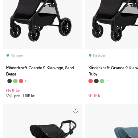
På lager
På lager
(7)
(7)
Kinderkraft Grande 2 Klapvogn, Sand
Kinderkraft Grande 2 Klap
Beige
Ruby
649 kr
649 kr
Vejl. pris: 1.195 kr