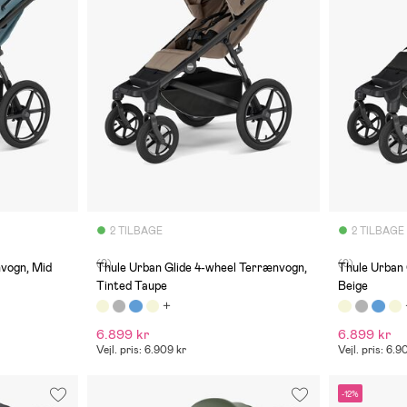
2 TILBAGE
2 TILBAGE
(0)
(0)
nvogn, Mid
Thule Urban Glide 4-wheel Terrænvogn,
Thule Urban 
Tinted Taupe
Beige
6.899 kr
6.899 kr
Vejl. pris: 6.909 kr
Vejl. pris: 6.9
-12%