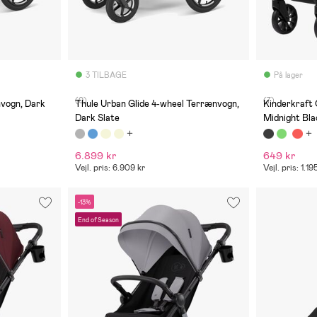
3 TILBAGE
På lager
(0)
(7)
nvogn, Dark
Thule Urban Glide 4-wheel Terrænvogn,
Kinderkraft 
Dark Slate
Midnight Bla
6.899 kr
649 kr
Vejl. pris: 6.909 kr
Vejl. pris: 1.19
-13%
End of Season