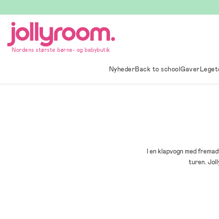
Hoppa
till
innehållet
Nordens største børne- og babybutik
Nyheder
Back to school
Gaver
Leget
I en klapvogn med fremadv
turen. Jol