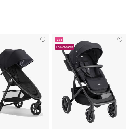
-23%
End of Season