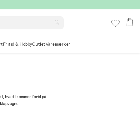
rt
Fritid & Hobby
Outlet
Varemærker
 i, hvad I kommer forbi på
 klapvogne.