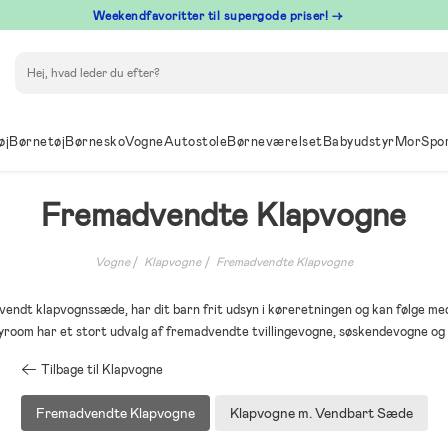
⁠ Weekendfavoritter til supergode priser! →
Søg
øj
Børnetøj
Børnesko
Vogne
Autostole
Børneværelset
Babyudstyr
Mor
Spo
Fremadvendte Klapvogne
Vogne
Klapvogne
Fremadvendte Klapvogne
endt klapvognssæde, har dit barn frit udsyn i køreretningen og kan følge med
lyroom har et stort udvalg af fremadvendte tvillingevogne, søskendevogne og
Tilbage til Klapvogne
Fremadvendte Klapvogne
Klapvogne m. Vendbart Sæde