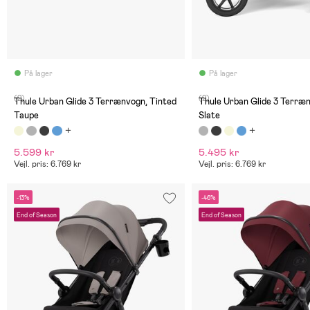
På lager
På lager
(2)
(2)
Thule Urban Glide 3 Terrænvogn, Tinted
Thule Urban Glide 3 Terræ
Taupe
Slate
5.599 kr
5.495 kr
Vejl. pris: 6.769 kr
Vejl. pris: 6.769 kr
-13%
-46%
End of Season
End of Season