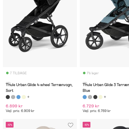
7 TILBAGE
På lager
(0)
(2)
Thule Urban Glide 4-wheel Terrænvogn,
Thule Urban Glide 3 Terræ
Sort
Blue
6.899 kr
6.729 kr
Vejl. pris: 6.909 kr
Vejl. pris: 6.769 kr
-12%
-12%