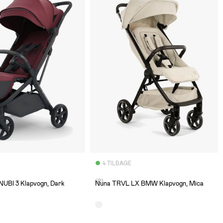
4 TILBAGE
(0)
NUBI 3 Klapvogn, Dark
Nuna TRVL LX BMW Klapvogn, Mica