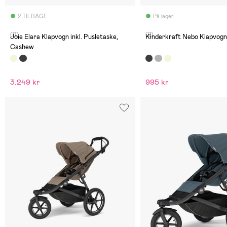
2 TILBAGE
På lager
(0)
(2)
Joie Elara Klapvogn inkl. Pusletaske,
Kinderkraft Nebo Klapvogn
Cashew
3.249 kr
995 kr