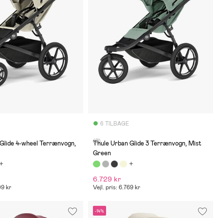
6 TILBAGE
(2)
Glide 4-wheel Terrænvogn,
Thule Urban Glide 3 Terrænvogn, Mist
Green
6.729 kr
09 kr
Vejl. pris: 6.769 kr
-14%