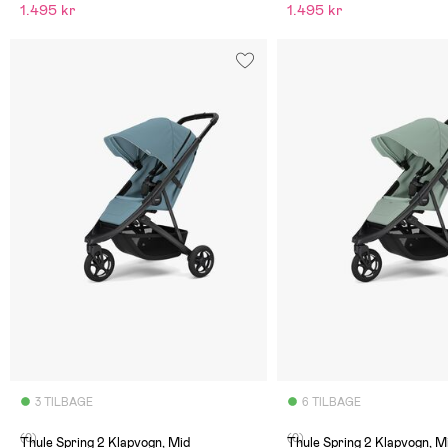
1.495 kr
1.495 kr
3 TILBAGE
6 TILBAGE
(0)
(0)
Thule Spring 2 Klapvogn, Mid
Thule Spring 2 Klapvogn, M