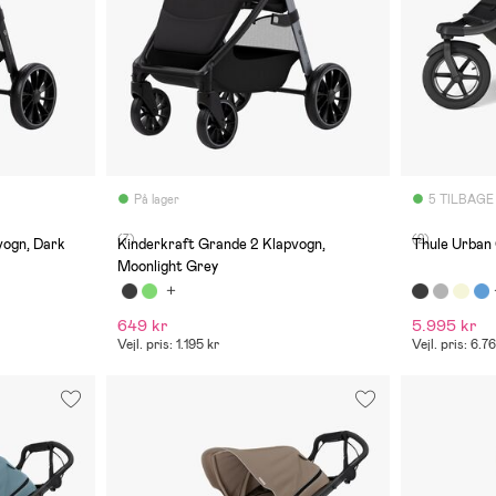
På lager
5 TILBAGE
(7)
(2)
vogn, Dark
Kinderkraft Grande 2 Klapvogn,
Thule Urban 
Moonlight Grey
649 kr
5.995 kr
Vejl. pris: 1.195 kr
Vejl. pris: 6.7