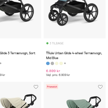
3 TILBAGE
(0)
Glide 3 Terrænvogn, Sort
Thule Urban Glide 4-wheel Terrænvogn,
Mid Blue
6.899 kr
69 kr
Vejl. pris: 6.909 kr
Prismatch