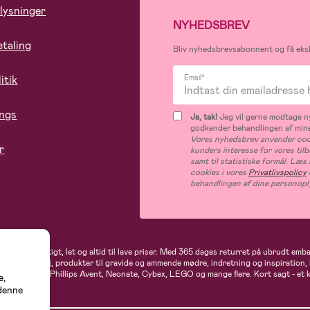
lysninger
NYHEDSBREV
etaling
Bliv nyhedsbrevsabonnent og få eksk
itik
Email*
ings
Ja, tak!
Jeg vil gerne modtage ny
godkender behandlingen af mine
Vores nyhedsbrev anvender cook
r
kunders interesse for vores til
samt til statistiske formål. Læ
cookies i vores
Privatlivspolicy
behandlingen af dine personopl
andler du hurtigt, let og altid til lave priser. Med 365 dages returret på ubrudt em
rne- og babytøj, produkter til gravide og ammende mødre, indretning og inspiration,
t, Ergobaby, Phillips Avent, Neonate, Cybex, LEGO og mange flere. Kort sagt - et 
e,
 denne