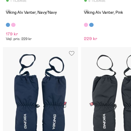
1 TILBAGE
5 TILBAGE
(2)
(2)
Viking Alv Vanter, Navy/Navy
Viking Alv Vanter, Pink
179 kr
229 kr
Vejl. pris: 229 kr