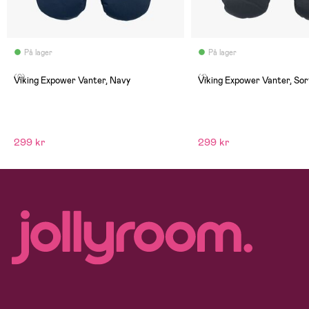
På lager
På lager
(0)
(1)
Viking Expower Vanter, Navy
Viking Expower Vanter, Sor
299 kr
299 kr