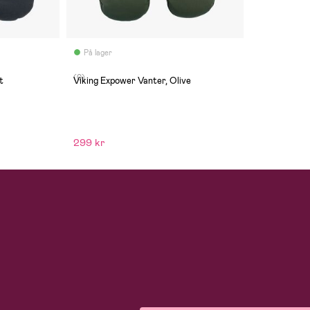
På lager
(0)
t
Viking Expower Vanter, Olive
299 kr