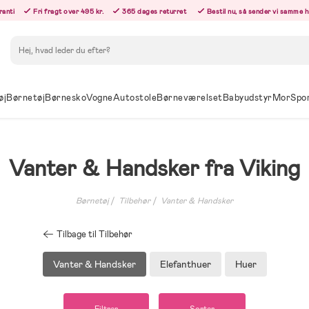
ranti
Fri fragt over 495 kr.
365 dages returret
Bestil nu, så sender vi samme 
Søg
øj
Børnetøj
Børnesko
Vogne
Autostole
Børneværelset
Babyudstyr
Mor
Spo
Vanter & Handsker fra Viking
Børnetøj
Tilbehør
Vanter & Handsker
Tilbage til Tilbehør
Vanter & Handsker
Elefanthuer
Huer