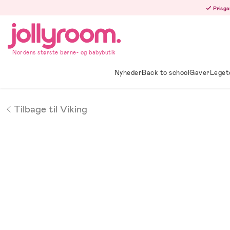
Hoppa
Prisga
till
innehållet
Nordens største børne- og babybutik
Nyheder
Back to school
Gaver
Leget
Tilbage til Viking