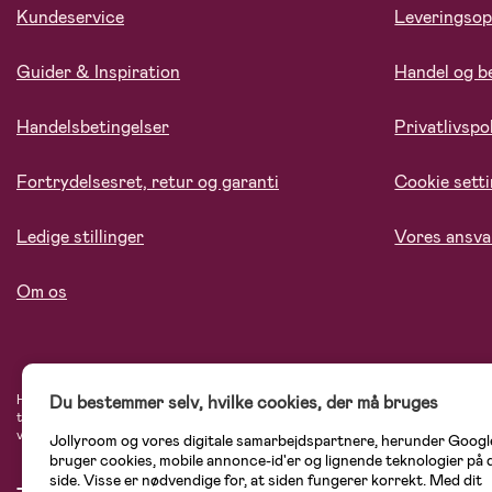
Kundeservice
Leveringsop
Guider & Inspiration
Handel og b
Handelsbetingelser
Privatlivspol
Fortrydelsesret, retur og garanti
Cookie sett
Ledige stillinger
Vores ansva
Om os
Du bestemmer selv, hvilke cookies, der må bruges
Hos Jollyroom.dk finder du et stort udvalg af produkter til børnefamilien. Her h
tryg, når du handler hos os. I vores udvalg finder du barnevogne, autostole, bø
varemærker som Britax, Maxi-Cosi, Baby Jogger, BabyBjörn, Didriksons, KidKraf
Jollyroom og vores digitale samarbejdspartnere, herunder Googl
bruger cookies, mobile annonce-id'er og lignende teknologier på
side. Visse er nødvendige for, at siden fungerer korrekt. Med dit