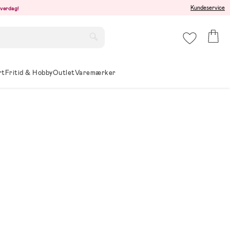
Kundeservice
hverdag!
rt
Fritid & Hobby
Outlet
Varemærker