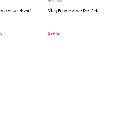
På lager
(0)
orede Vanter, Navyblå
Viking Expower Vanter, Dark Pink
299 kr
 kr