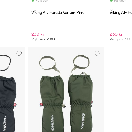
På lager
På lager
(0)
(1)
Viking Alv Forede Vanter, Pink
Viking Alv F
239 kr
239 kr
Vejl. pris: 299 kr
Vejl. pris: 299