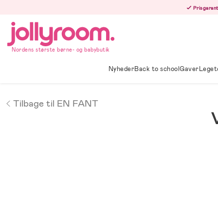
Hoppa
Prisgarant
till
innehållet
Nordens største børne- og babybutik
Nyheder
Back to school
Gaver
Leget
Tilbage til EN FANT