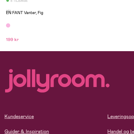
8 TILBAGE
(0)
EN FANT Vanter, Fig
199 kr
Kundeservice
Leveringsop
Guider & Inspiration
Handel og b