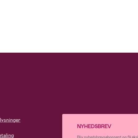
lysninger
NYHEDSBREV
etaling
Bliv nyhedsbrevsabonnent og få eksk