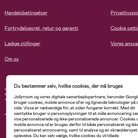
Handelsbetingelser
Privatlivspol
Fortrydelsesret, retur og garanti
Cookie sett
Ledige stillinger
Vores ansva
Om os
Du bestemmer selv, hvilke cookies, der må bruges
Hos Jollyroom.dk finder du et stort udvalg af produkter til børnefamilien. Her h
tryg, når du handler hos os. I vores udvalg finder du barnevogne, autostole, bø
Jollyroom og vores digitale samarbejdspartnere, herunder Googl
varemærker som Britax, Maxi-Cosi, Baby Jogger, BabyBjörn, Didriksons, KidKraf
bruger cookies, mobile annonce-id'er og lignende teknologier på
side. Visse er nødvendige for, at siden fungerer korrekt. Med dit
samtykke bruger vi personoplysninger til at måle annoncering sam
vise personaliserede og ikke-personaliserede annoncer. Cookies 
mobile annonce-id'er bruges derfor til både personaliseret og ikk
personaliseret annoncering, samt til analyse og en skræddersyet
oplevelse. Du kan selv vælge, hvilke cookies du vil tillade.