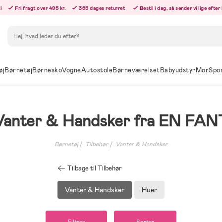
i
Fri fragt over 495 kr.
365 dages returret
Bestil i dag, så sender vi lige efte
Søg
øj
Børnetøj
Børnesko
Vogne
Autostole
Børneværelset
Babyudstyr
Mor
Spo
Vanter & Handsker fra EN FAN
Børnetøj
Tilbehør
Vanter & Handsker
Tilbage til Tilbehør
Vanter & Handsker
Huer