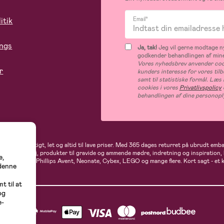
itik
Email*
ings
Ja, tak!
Jeg vil gerne modtage ny
godkender behandlingen af mine
Vores nyhedsbrev anvender cook
r
kunders interesse for vores til
samt til statistiske formål. Læ
cookies i vores
Privatlivspolicy
behandlingen af dine personopl
andler du hurtigt, let og altid til lave priser. Med 365 dages returret på ubrudt em
rne- og babytøj, produkter til gravide og ammende mødre, indretning og inspiration,
e,
t, Ergobaby, Phillips Avent, Neonate, Cybex, LEGO og mange flere. Kort sagt - et 
 denne
t til at
og
e-