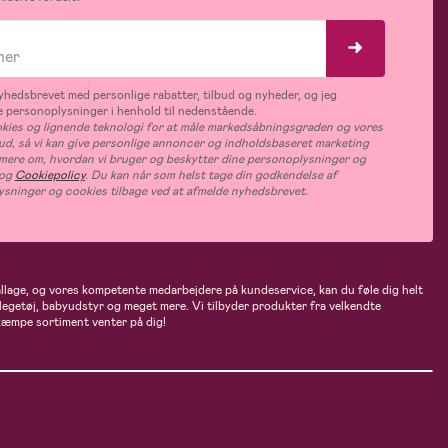
hedsbrevet med personlige rabatter, tilbud og nyheder, og jeg
 personoplysninger i henhold til nedenstående.
ies og lignende teknologi for at måle markedsåbningsgraden og vores
bud, så vi kan give personlige annoncer og indholdsbaseret marketing
s mere om, hvordan vi bruger og beskytter dine personoplysninger og
og
Cookiepolicy
. Du kan når som helst tage din godkendelse af
ysninger og cookies tilbage ved at afmelde nyhedsbrevet.
ballage, og vores kompetente medarbejdere på kundeservice, kan du føle dig helt
 legetøj, babyudstyr og meget mere. Vi tilbyder produkter fra velkendte
kæmpe sortiment venter på dig!