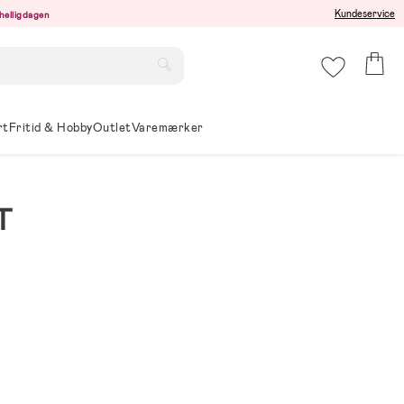
Kundeservice
r helligdagen
rt
Fritid & Hobby
Outlet
Varemærker
T