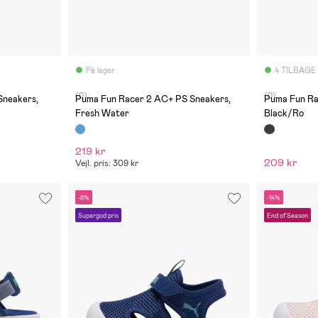
På lager
4 TILBAGE
(0)
(0)
Sneakers,
Puma Fun Racer 2 AC+ PS Sneakers,
Puma Fun Ra
Fresh Water
Black/Ro
219 kr
209 kr
Vejl. pris: 309 kr
-8%
-14%
Supergod pris
End of Season