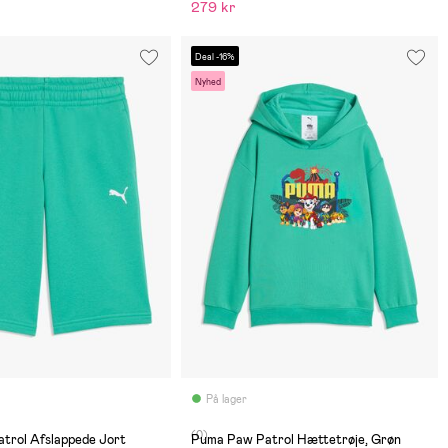
279 kr
Deal -16%
Nyhed
På lager
(0)
pede Jort
Puma Paw Patrol Hættetrøje, Grøn