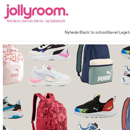
Hoppa
till
innehållet
Nordens største børne- og babybutik
Nyheder
Back to school
Gaver
Leget