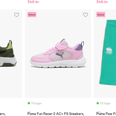
349 kr
349 kr
Nyhed
Nyhed
På lager
På lager
(1)
(0)
ers,
Puma Fun Racer 2 AC+ PS Sneakers,
Puma Paw Patrol Afslap