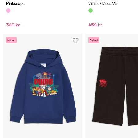
Pinkscape
White/Moss Veil
389 kr
459 kr
Nyhed
Nyhed