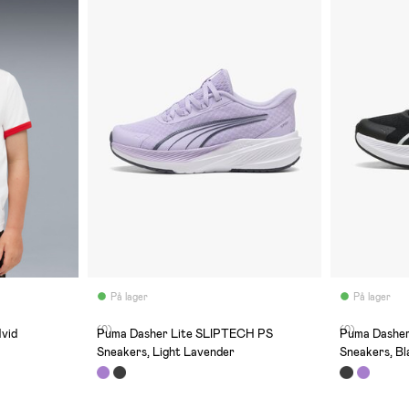
På lager
På lager
(0)
(0)
Hvid
Puma Dasher Lite SLIPTECH PS
Puma Dashe
Sneakers, Light Lavender
Sneakers, B