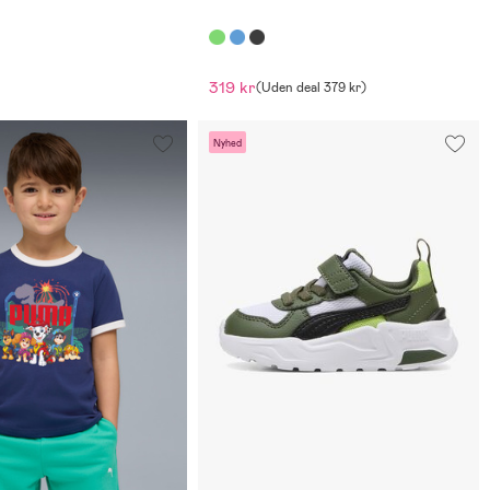
n
319 kr
(
Uden deal
379 kr
)
Nyhed