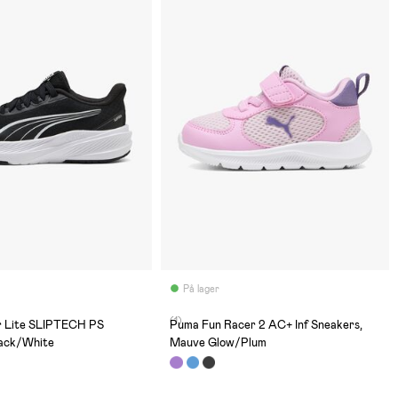
På lager
(1)
r Lite SLIPTECH PS
Puma Fun Racer 2 AC+ Inf Sneakers,
lack/White
Mauve Glow/Plum