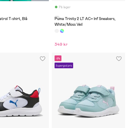
På lager
(0)
rol T-shirt, Blå
Puma Trinity 2 LT AC+ Inf Sneakers,
White/Moss Veil
349 kr
-9%
Supergod pris