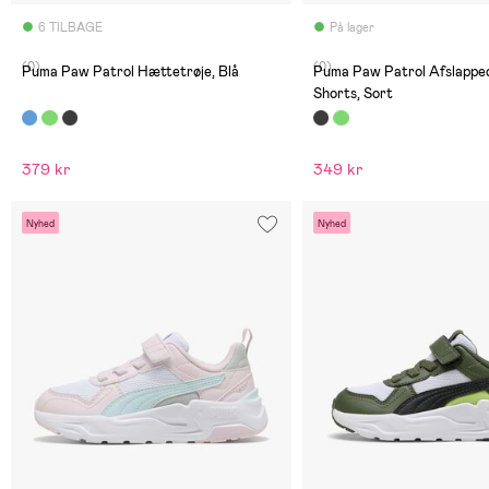
6 TILBAGE
På lager
(0)
(0)
Puma Paw Patrol Hættetrøje, Blå
Puma Paw Patrol Afslappede Jorte
Shorts, Sort
379 kr
349 kr
Nyhed
Nyhed