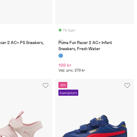
På lager
(0)
cer 2 AC+ PS Sneakers,
Puma Fun Racer 2 AC+ Infant
Sneakers, Fresh Water
199 kr
Vejl. pris: 279 kr
-32%
Supergod pris