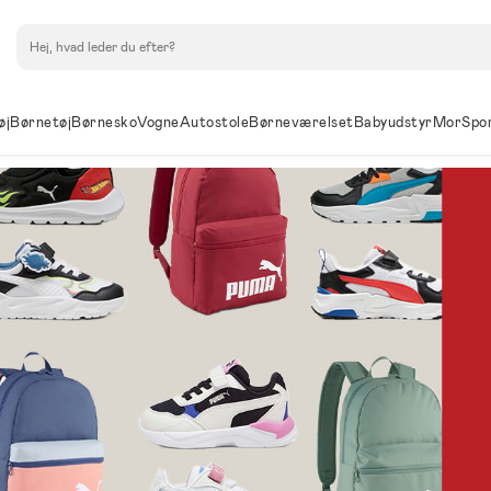
Søg
øj
Børnetøj
Børnesko
Vogne
Autostole
Børneværelset
Babyudstyr
Mor
Spo