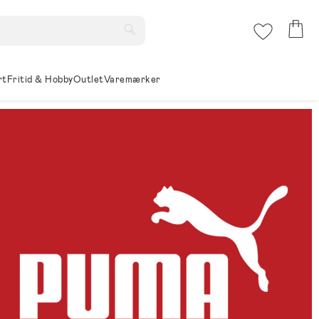
rt
Fritid & Hobby
Outlet
Varemærker