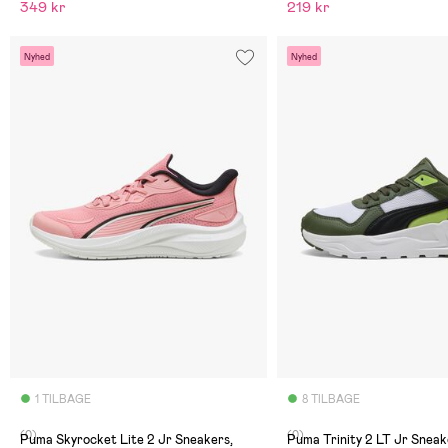
349 kr
219 kr
Nyhed
Nyhed
1 TILBAGE
8 TILBAGE
(0)
(0)
Puma Skyrocket Lite 2 Jr Sneakers,
Puma Trinity 2 LT Jr Sneak