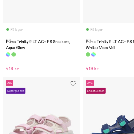
På lager
På lager
(0)
(0)
Puma Trinity 2 LT AC+ PS Sneakers,
Puma Trinity 2 LT AC+ PS 
Aqua Glow
White/Moss Veil
419 kr
419 kr
-5%
-13%
Supergod pris
End of Season