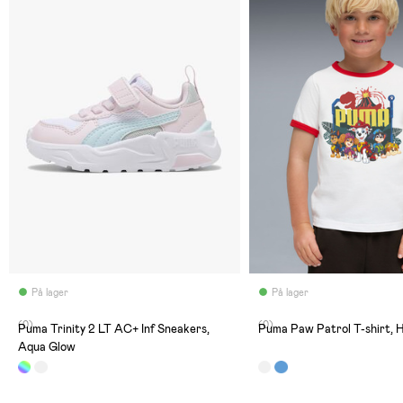
På lager
På lager
(0)
(0)
Puma Trinity 2 LT AC+ Inf Sneakers,
Puma Paw Patrol T-shirt, 
Aqua Glow