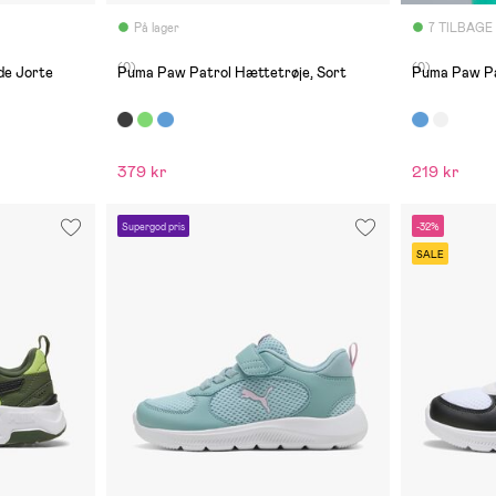
På lager
7 TILBAGE
(0)
(0)
Puma Paw Patrol Hættetrøje, Sort
Puma Paw Pat
379 kr
219 kr
Supergod pris
-32%
SALE