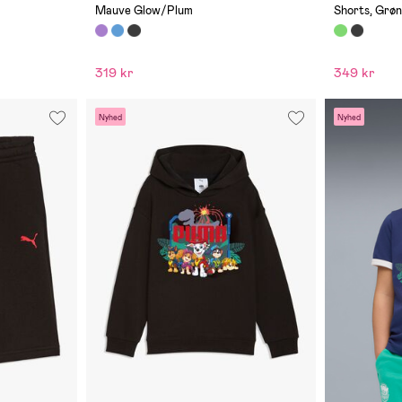
Mauve Glow/Plum
Shorts, Grø
319 kr
349 kr
Nyhed
Nyhed