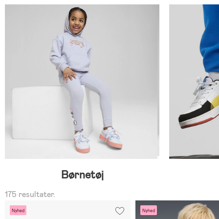
Børnetøj
175 resultater.
Nyhed
Nyhed