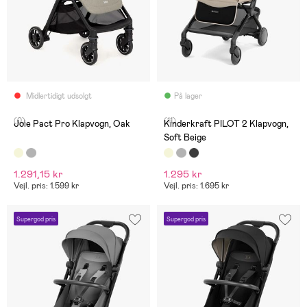
Midlertidigt udsolgt
På lager
(0)
(11)
Joie Pact Pro Klapvogn, Oak
Kinderkraft PILOT 2 Klapvogn,
Soft Beige
1.291,15 kr
1.295 kr
Vejl. pris: 1.599 kr
Vejl. pris: 1.695 kr
Supergod pris
Supergod pris