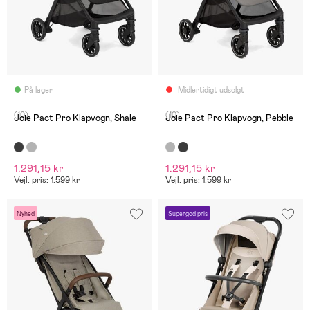
På lager
Midlertidigt udsolgt
(10)
(10)
Joie Pact Pro Klapvogn, Shale
Joie Pact Pro Klapvogn, Pebble
1.291,15 kr
1.291,15 kr
Vejl. pris: 1.599 kr
Vejl. pris: 1.599 kr
Nyhed
Supergod pris