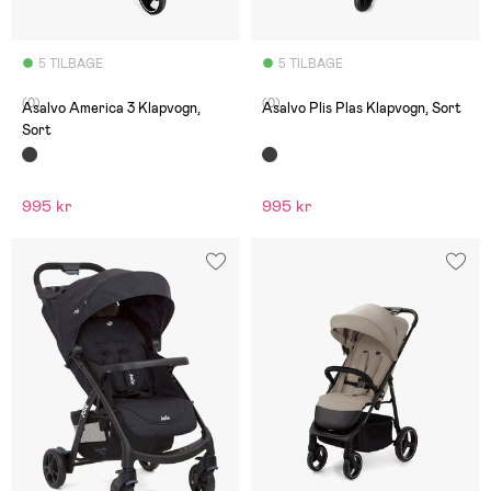
5 TILBAGE
5 TILBAGE
(0)
(0)
Asalvo America 3 Klapvogn,
Asalvo Plis Plas Klapvogn, Sort
Sort
995 kr
995 kr