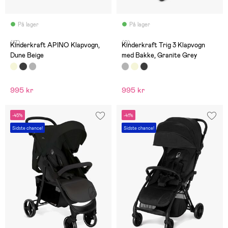
På lager
På lager
(17)
(0)
Kinderkraft APINO Klapvogn,
Kinderkraft Trig 3 Klapvogn
Dune Beige
med Bakke, Granite Grey
995 kr
995 kr
-45%
-41%
Sidste chance!
Sidste chance!