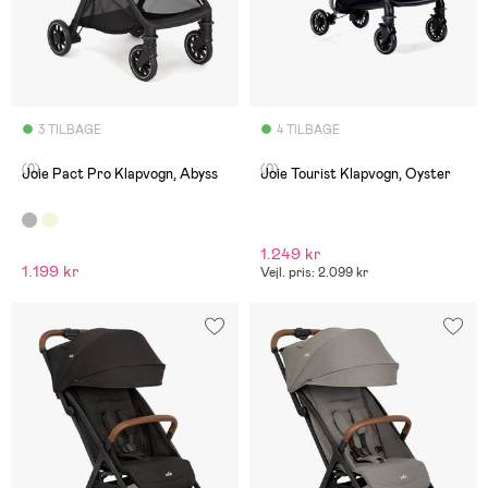
3 TILBAGE
4 TILBAGE
(0)
(0)
Joie Pact Pro Klapvogn, Abyss
Joie Tourist Klapvogn, Oyster
1.249 kr
1.199 kr
Vejl. pris: 2.099 kr