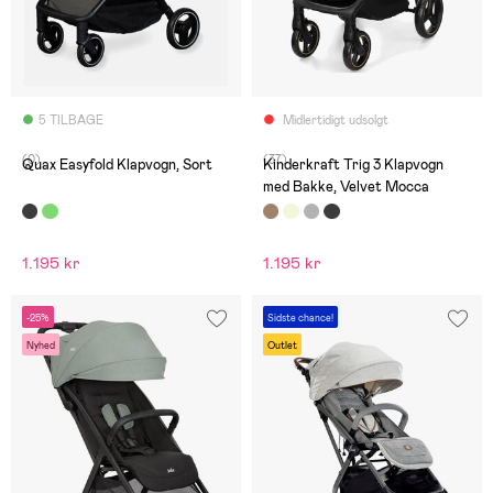
5 TILBAGE
Midlertidigt udsolgt
(0)
(37)
Quax Easyfold Klapvogn, Sort
Kinderkraft Trig 3 Klapvogn
med Bakke, Velvet Mocca
1.195 kr
1.195 kr
-25%
Sidste chance!
Nyhed
Outlet