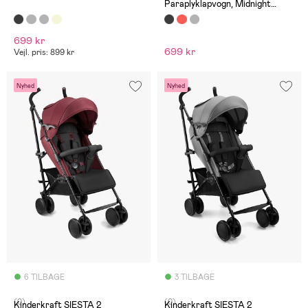
Paraplyklapvogn, Midnight
Black
699 kr
699 kr
Vejl. pris: 899 kr
Nyhed
Nyhed
6 TILBAGE
3 TILBAGE
(0)
(0)
Kinderkraft SIESTA 2
Kinderkraft SIESTA 2