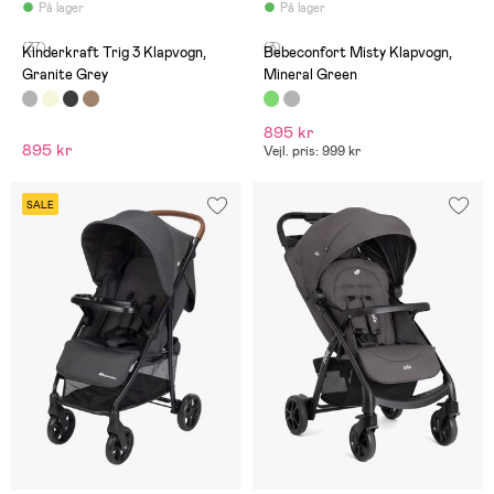
På lager
På lager
(37)
(3)
Kinderkraft Trig 3 Klapvogn,
Bebeconfort Misty Klapvogn,
Granite Grey
Mineral Green
895 kr
895 kr
Vejl. pris: 999 kr
SALE