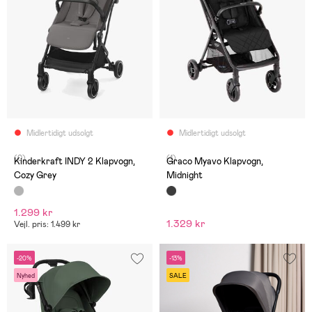
Midlertidigt udsolgt
Midlertidigt udsolgt
(0)
(1)
Kinderkraft INDY 2 Klapvogn,
Graco Myavo Klapvogn,
Cozy Grey
Midnight
1.299 kr
1.329 kr
Vejl. pris: 1.499 kr
-20%
-13%
Nyhed
SALE