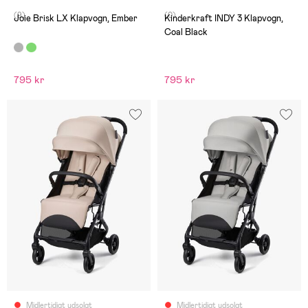
(9)
(0)
Joie Brisk LX Klapvogn, Ember
Kinderkraft INDY 3 Klapvogn,
Coal Black
795 kr
795 kr
Midlertidigt udsolgt
Midlertidigt udsolgt