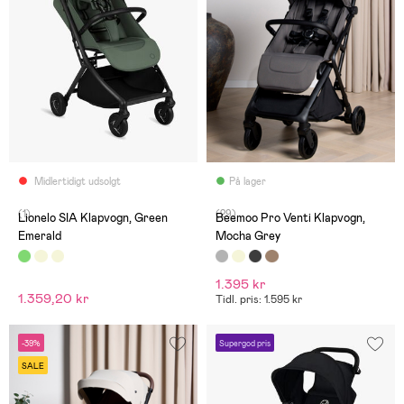
Midlertidigt udsolgt
På lager
(1)
(29)
Lionelo SIA Klapvogn, Green
Beemoo Pro Venti Klapvogn,
Emerald
Mocha Grey
1.395 kr
1.359,20 kr
Tidl. pris: 1.595 kr
-39%
Supergod pris
SALE