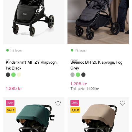
På lager
På lager
(7)
(108)
Kinderkraft MITZY Klapvogn,
Beemoo BFF20 Klapvogn, Fog
Ink Black
Grey
1.295 kr
1.295 kr
Tidl. pris: 1.495 kr
-38%
-38%
SALE
SALE