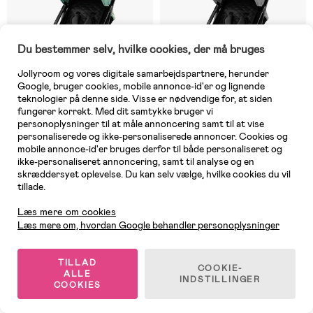
Du bestemmer selv, hvilke cookies, der må bruges
Jollyroom og vores digitale samarbejdspartnere, herunder
Google, bruger cookies, mobile annonce-id'er og lignende
teknologier på denne side. Visse er nødvendige for, at siden
fungerer korrekt. Med dit samtykke bruger vi
personoplysninger til at måle annoncering samt til at vise
personaliserede og ikke-personaliserede annoncer. Cookies og
mobile annonce-id'er bruges derfor til både personaliseret og
10 TILBAGE
10 TILBAGE
ikke-personaliseret annoncering, samt til analyse og en
skræddersyet oplevelse. Du kan selv vælge, hvilke cookies du vil
(0)
(0)
Asalvo Cotton 2 Klapvogn,
Asalvo Cotton 2 Klapvogn, Grey
tillade.
Kundeservice
Green
Læs mere om cookies
Læs mere om, hvordan Google behandler personoplysninger
1.395 kr
1.395 kr
TILLAD
COOKIE-
ALLE
INDSTILLINGER
COOKIES