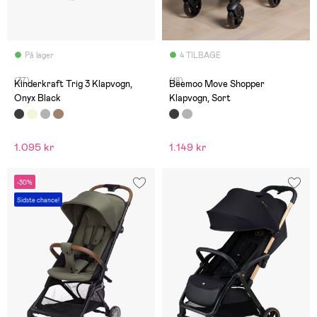
På lager
4 TILBAGE
(37)
(18)
Kinderkraft Trig 3 Klapvogn,
Beemoo Move Shopper
Onyx Black
Klapvogn, Sort
1.095 kr
1.149 kr
-30%
Sidste chance!