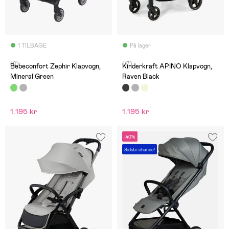
1 TILBAGE
På lager
(0)
(17)
Bebeconfort Zephir Klapvogn,
Kinderkraft APINO Klapvogn,
Mineral Green
Raven Black
1.195 kr
1.195 kr
-40%
Sidste chance!