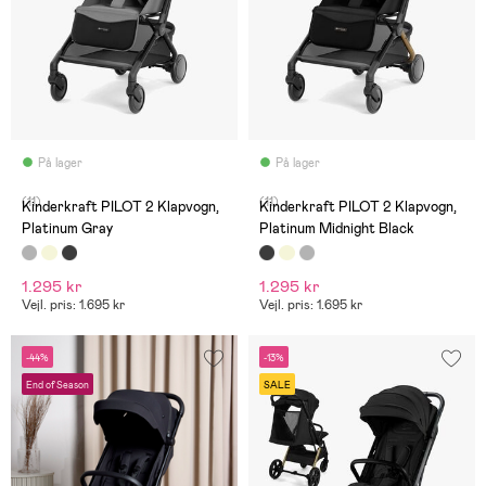
På lager
På lager
(11)
(11)
Kinderkraft PILOT 2 Klapvogn,
Kinderkraft PILOT 2 Klapvogn,
Platinum Gray
Platinum Midnight Black
1.295 kr
1.295 kr
Vejl. pris: 1.695 kr
Vejl. pris: 1.695 kr
-44%
-13%
End of Season
SALE