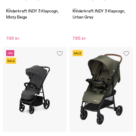
(0)
(0)
Kinderkraft INDY 3 Klapvogn,
Kinderkraft INDY 3 Klapvogn,
Misty Beige
Urban Grey
795 kr
795 kr
-18%
SALE
SALE