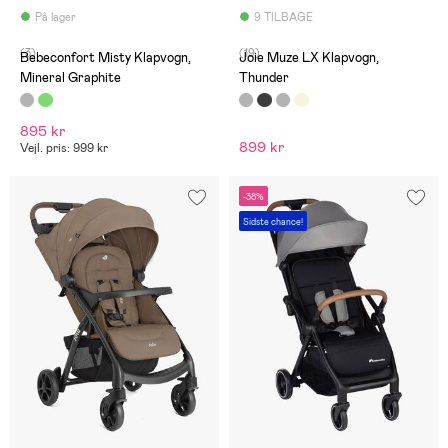
På lager
9 TILBAGE
(3)
(19)
Bebeconfort Misty Klapvogn,
Joie Muze LX Klapvogn,
Mineral Graphite
Thunder
895 kr
899 kr
Vejl. pris: 999 kr
-38%
Sidste chance!