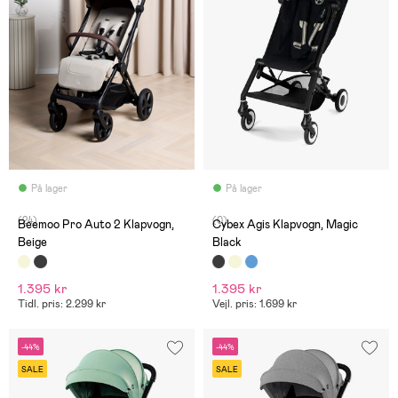
På lager
På lager
(24)
(0)
Beemoo Pro Auto 2 Klapvogn,
Cybex Agis Klapvogn, Magic
Beige
Black
1.395 kr
1.395 kr
Tidl. pris: 2.299 kr
Vejl. pris: 1.699 kr
-44%
-44%
SALE
SALE