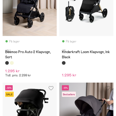
På lager
På lager
(24)
(3)
Beemoo Pro Auto 2 Klapvogn,
Kinderkraft Loom Klapvogn, Ink
Sort
Black
1.295 kr
1.295 kr
Tidl. pris: 2.299 kr
-38%
-13%
SALE
Bestsellere