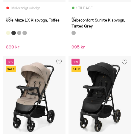
Midlertidigt udsolgt
1 TILBAGE
(19)
(1)
Joie Muze LX Klapvogn, Toffee
Bebeconfort Sunlite Klapvogn,
Tinted Grey
899 kr
995 kr
-17%
-17%
SALE
SALE