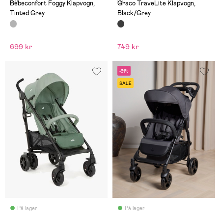
(0)
(0)
Bebeconfort Foggy Klapvogn,
Graco TraveLite Klapvogn,
Tinted Grey
Black/Grey
699 kr
749 kr
-31%
SALE
På lager
På lager