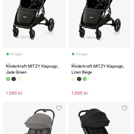
På lager
På lager
(7)
(7)
Kinderkraft MITZY Klapvogn,
Kinderkraft MITZY Klapvogn,
Jade Green
Linen Beige
1.295 kr
1.295 kr