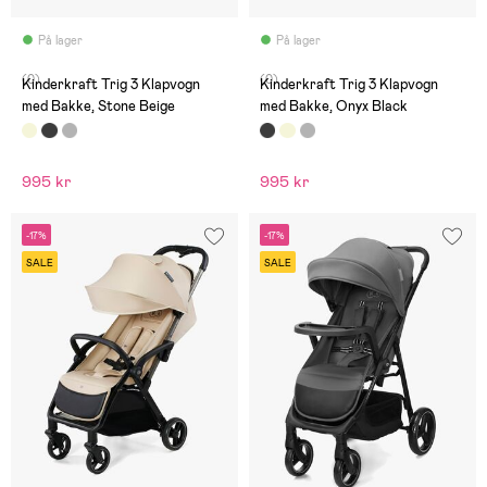
På lager
På lager
(0)
(0)
Kinderkraft Trig 3 Klapvogn
Kinderkraft Trig 3 Klapvogn
med Bakke, Stone Beige
med Bakke, Onyx Black
995 kr
995 kr
-17%
-17%
SALE
SALE