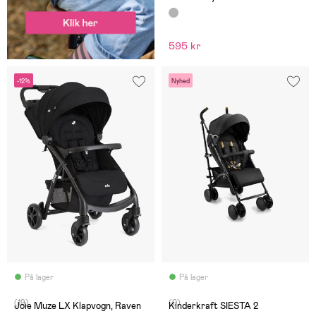
595 kr
-12%
Nyhed
På lager
På lager
(19)
(0)
Joie Muze LX Klapvogn, Raven
Kinderkraft SIESTA 2