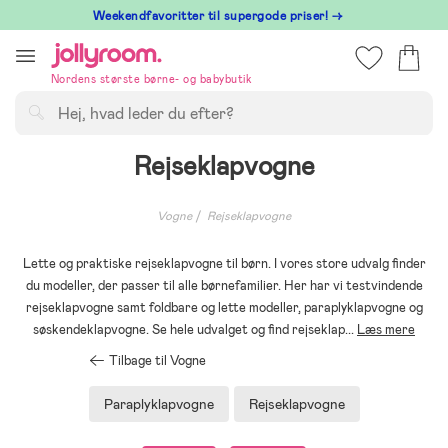
Hoppa
⁠ Weekendfavoritter til supergode priser! →
till
innehållet
Nordens største børne- og babybutik
Søg
Rejseklapvogne
Vogne
Rejseklapvogne
Lette og praktiske rejseklapvogne til børn. I vores store udvalg finder
du modeller, der passer til alle børnefamilier. Her har vi testvindende
rejseklapvogne samt foldbare og lette modeller, paraplyklapvogne og
søskendeklapvogne. Se hele udvalget og find rejseklap
...
Læs mere
Tilbage til Vogne
Paraplyklapvogne
Rejseklapvogne