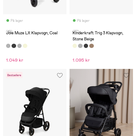
På lager
På lager
(19)
(37)
Joie Muze LX Klapvogn, Coal
Kinderkraft Trig 3 Klapvogn,
Stone Beige
1.049 kr
1.095 kr
Bestsellere