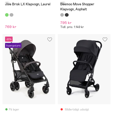
(9)
(18)
Joie Brisk LX Klapvogn, Laurel
Beemoo Move Shopper
Klapvogn, Asphalt
795 kr
769 kr
Tidl. pris: 1.149 kr
-20%
Supergod pris
På lager
Midlertidigt udsolgt