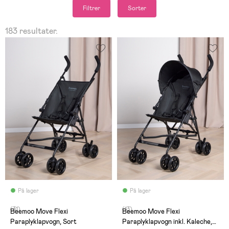
Filtrer
Sorter
183 resultater.
På lager
På lager
(31)
(13)
Beemoo Move Flexi
Beemoo Move Flexi
Paraplyklapvogn, Sort
Paraplyklapvogn inkl. Kaleche,