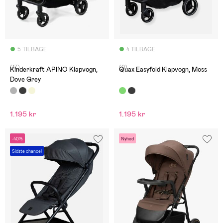
5 TILBAGE
4 TILBAGE
(17)
(0)
Kinderkraft APINO Klapvogn,
Quax Easyfold Klapvogn, Moss
Dove Grey
1.195 kr
1.195 kr
-40%
Nyhed
Sidste chance!